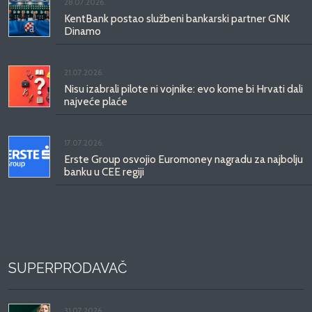
28.07.2026.
KentBank postao službeni bankarski partner GNK
Dinamo
21.07.2026.
Nisu izabrali pilote ni vojnike: evo kome bi Hrvati dali
najveće plaće
17.07.2026.
Erste Group osvojio Euromoney nagradu za najbolju
banku u CEE regiji
SUPERPRODAVAČ
31.07.2026.