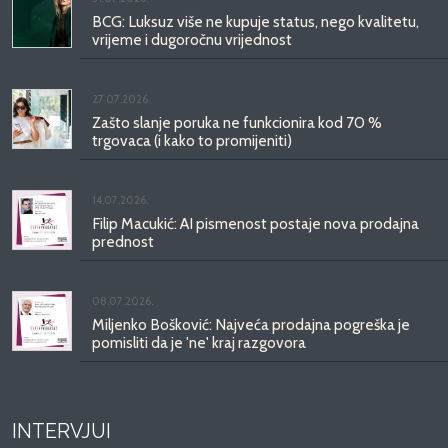
BCG: Luksuz više ne kupuje status, nego kvalitetu,
vrijeme i dugoročnu vrijednost
27.07.2026.
Zašto slanje poruka ne funkcionira kod 70 %
trgovaca (i kako to promijeniti)
14.07.2026.
Filip Macukić: AI pismenost postaje nova prodajna
prednost
08.07.2026.
Miljenko Bošković: Najveća prodajna pogreška je
pomisliti da je 'ne' kraj razgovora
INTERVJUI