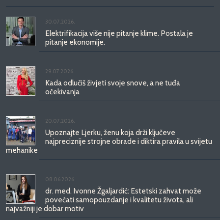
30.07.2026.
Elektrifikacija više nije pitanje klime. Postala je
pitanje ekonomije.
29.07.2026.
Kada odlučiš živjeti svoje snove, a ne tuđa
očekivanja
20.07.2026.
Upoznajte Ljerku, ženu koja drži ključeve
najpreciznije strojne obrade i diktira pravila u svijetu
mehanike
08.06.2026.
dr. med. Ivonne Žgaljardić: Estetski zahvat može
povećati samopouzdanje i kvalitetu života, ali
najvažniji je dobar motiv