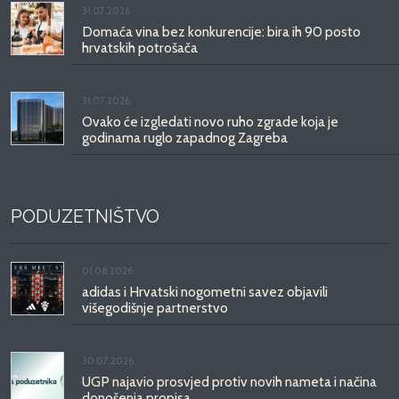
31.07.2026.
Domaća vina bez konkurencije: bira ih 90 posto
hrvatskih potrošača
31.07.2026.
Ovako će izgledati novo ruho zgrade koja je
godinama ruglo zapadnog Zagreba
PODUZETNIŠTVO
01.08.2026.
adidas i Hrvatski nogometni savez objavili
višegodišnje partnerstvo
30.07.2026.
UGP najavio prosvjed protiv novih nameta i načina
donošenja propisa