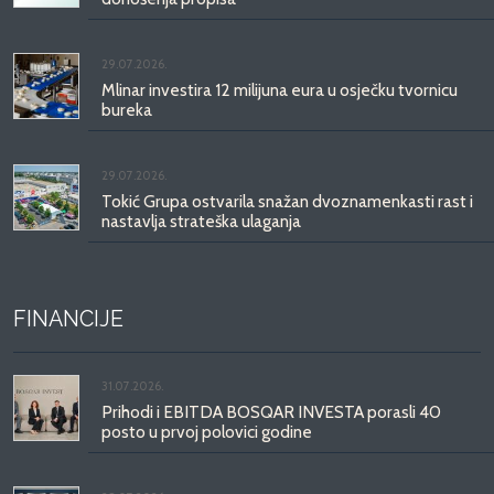
29.07.2026.
Mlinar investira 12 milijuna eura u osječku tvornicu
bureka
29.07.2026.
Tokić Grupa ostvarila snažan dvoznamenkasti rast i
nastavlja strateška ulaganja
FINANCIJE
31.07.2026.
Prihodi i EBITDA BOSQAR INVESTA porasli 40
posto u prvoj polovici godine