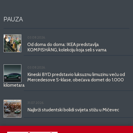
PAUZA
03.08.2026.
Od doma do doma: IKEA predstavlja
KOMPISHÄNG, kolekciju koja seli s vama
03.08.2026.
Kineski BYD predstavio luksuznu limuzinu veću od
Mercedesove S-klase, obećava domet do 1.000
kilometara
31.07.2026.
Najbrži studentski bolidi svijeta stižu u Mičevec
29.07.2026.