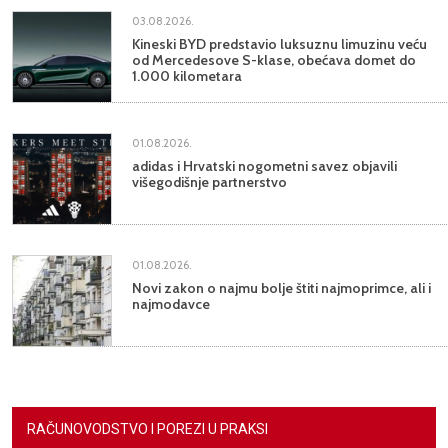
03.08.2026.
Kineski BYD predstavio luksuznu limuzinu veću
od Mercedesove S-klase, obećava domet do
1.000 kilometara
01.08.2026.
adidas i Hrvatski nogometni savez objavili
višegodišnje partnerstvo
01.08.2026.
Novi zakon o najmu bolje štiti najmoprimce, ali i
najmodavce
RAČUNOVODSTVO I POREZI U PRAKSI