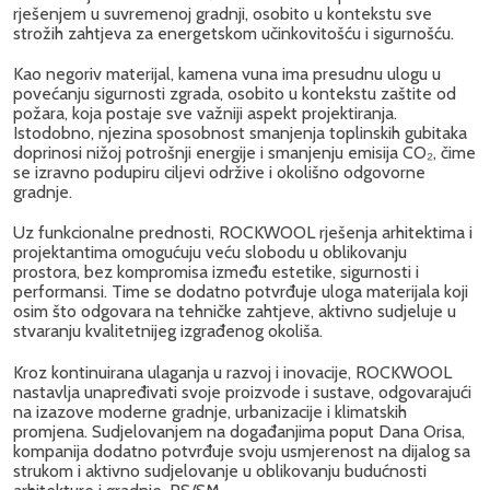
rješenjem u suvremenoj gradnji, osobito u kontekstu sve
strožih zahtjeva za energetskom učinkovitošću i sigurnošću.
Kao negoriv materijal, kamena vuna ima presudnu ulogu u
povećanju sigurnosti zgrada, osobito u kontekstu zaštite od
požara, koja postaje sve važniji aspekt projektiranja.
Istodobno, njezina sposobnost smanjenja toplinskih gubitaka
doprinosi nižoj potrošnji energije i smanjenju emisija CO₂, čime
se izravno podupiru ciljevi održive i okolišno odgovorne
gradnje.
Uz funkcionalne prednosti, ROCKWOOL rješenja arhitektima i
projektantima omogućuju veću slobodu u oblikovanju
prostora, bez kompromisa između estetike, sigurnosti i
performansi. Time se dodatno potvrđuje uloga materijala koji
osim što odgovara na tehničke zahtjeve, aktivno sudjeluje u
stvaranju kvalitetnijeg izgrađenog okoliša.
Kroz kontinuirana ulaganja u razvoj i inovacije, ROCKWOOL
nastavlja unapređivati svoje proizvode i sustave, odgovarajući
na izazove moderne gradnje, urbanizacije i klimatskih
promjena. Sudjelovanjem na događanjima poput Dana Orisa,
kompanija dodatno potvrđuje svoju usmjerenost na dijalog sa
strukom i aktivno sudjelovanje u oblikovanju budućnosti