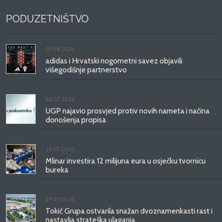
PODUZETNIŠTVO
01.08.2026.
adidas i Hrvatski nogometni savez objavili
višegodišnje partnerstvo
30.07.2026.
UGP najavio prosvjed protiv novih nameta i načina
donošenja propisa
29.07.2026.
Mlinar investira 12 milijuna eura u osječku tvornicu
bureka
29.07.2026.
Tokić Grupa ostvarila snažan dvoznamenkasti rast i
nastavlja strateška ulaganja