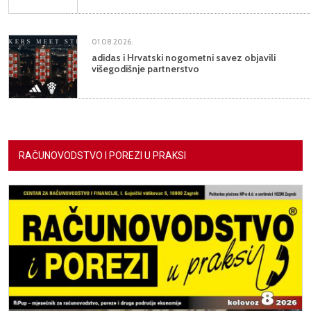
01.08.2026.
adidas i Hrvatski nogometni savez objavili
višegodišnje partnerstvo
RAČUNOVODSTVO I POREZI U PRAKSI