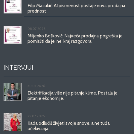
Filip Macukić: AI pismenost postaje nova prodajna
prednost
08.07.2026.
Miljenko Bošković: Najveća prodajna pogreška je
pomisliti da je 'ne' kraj razgovora
INTERVJUI
30.07.2026.
Elektrifikacija više nije pitanje klime. Postala je
pitanje ekonomije.
29.07.2026.
Kada odlučiš živjeti svoje snove, a ne tuđa
očekivanja