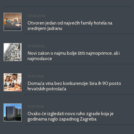
03.08.2026.
Otvoren jedan od najvećih family hotela na
srednjem Jadranu
01.08.2026.
Novi zakon o najmu bolje štiti najmoprimce, ali i
najmodavce
31.07.2026.
Domaća vina bez konkurencije: bira ih 90 posto
hrvatskih potrošača
31.07.2026.
Ovako će izgledati novo ruho zgrade koja je
godinama ruglo zapadnog Zagreba