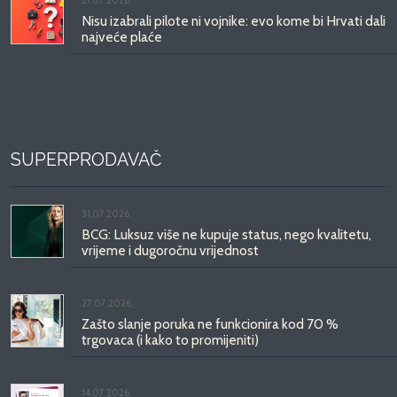
21.07.2026.
Nisu izabrali pilote ni vojnike: evo kome bi Hrvati dali
najveće plaće
SUPERPRODAVAČ
31.07.2026.
BCG: Luksuz više ne kupuje status, nego kvalitetu,
vrijeme i dugoročnu vrijednost
27.07.2026.
Zašto slanje poruka ne funkcionira kod 70 %
trgovaca (i kako to promijeniti)
14.07.2026.