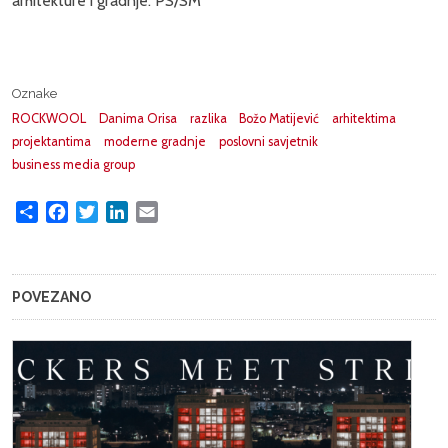
arhitekture i gradnje. PS/SM
Oznake
ROCKWOOL
Danima Orisa
razlika
Božo Matijević
arhitektima
projektantima
moderne gradnje
poslovni savjetnik
business media group
Share
Facebook
Twitter
LinkedIn
Email
POVEZANO