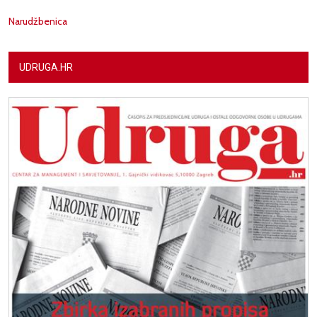
Narudžbenica
UDRUGA.HR