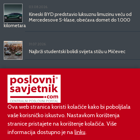
03.08.2026.
Kineski BYD predstavio luksuznu limuzinu veću od
Mercedesove S-klase, obećava domet do 1.000
kilometara
31.07.2026.
Najbrži studentski bolidi svijeta stižu u Mičevec
29.07.2026.
Divote Cosmetics predstavlja Hince: novo poglavlje
korejske ljepote stiže u Hrvatsku
Ova web stranica koristi kolačiće kako bi poboljšala
vaše korisničko iskustvo. Nastavkom korištenja
stranice pristajete na korištenje kolačića. Više
informacija dostupno je na
linku
.