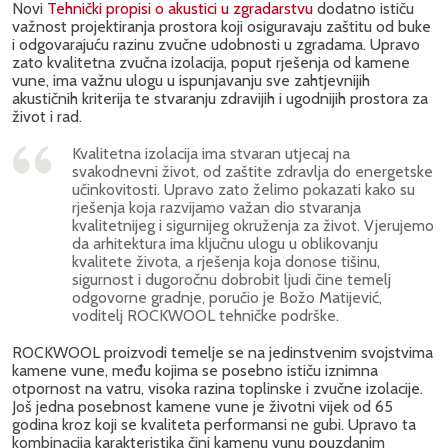
Novi
Tehnički propisi o akustici u zgradarstvu
dodatno ističu
važnost projektiranja prostora koji osiguravaju zaštitu od buke
i odgovarajuću razinu zvučne udobnosti u zgradama. Upravo
zato kvalitetna zvučna izolacija, poput rješenja od kamene
vune, ima važnu ulogu u ispunjavanju sve zahtjevnijih
akustičnih kriterija te stvaranju zdravijih i ugodnijih prostora za
život i rad.
Kvalitetna izolacija ima stvaran utjecaj na
svakodnevni život, od zaštite zdravlja do energetske
učinkovitosti. Upravo zato želimo pokazati kako su
rješenja koja razvijamo važan dio stvaranja
kvalitetnijeg i sigurnijeg okruženja za život. Vjerujemo
da arhitektura ima ključnu ulogu u oblikovanju
kvalitete života, a rješenja koja donose tišinu,
sigurnost i dugoročnu dobrobit ljudi čine temelj
odgovorne gradnje, poručio je Božo Matijević,
voditelj ROCKWOOL tehničke podrške.
ROCKWOOL proizvodi temelje se na jedinstvenim svojstvima
kamene vune, među kojima se posebno ističu iznimna
otpornost na vatru, visoka razina toplinske i zvučne izolacije.
Još jedna posebnost kamene vune je životni vijek od 65
godina kroz koji se kvaliteta performansi ne gubi. Upravo ta
kombinacija karakteristika čini kamenu vunu pouzdanim