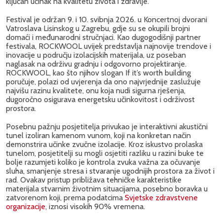
ključan učinak na kvalitetu života i zdravlje.
Festival je održan 9. i 10. svibnja 2026. u Koncertnoj dvorani
Vatroslava Lisinskog u Zagrebu, gdje su se okupili brojni
domaći i međunarodni stručnjaci. Kao dugogodišnji partner
festivala, ROCKWOOL uvijek predstavlja najnovije trendove i
inovacije u području izolacijskih materijala, uz poseban
naglasak na održivu gradnju i odgovorno projektiranje.
ROCKWOOL, kao što njihov slogan If it’s worth building
poručuje, polazi od uvjerenja da ono najvrjednije zaslužuje
najvišu razinu kvalitete, onu koja nudi sigurna rješenja,
dugoročno osigurava energetsku učinkovitost i održivost
prostora.
Posebnu pažnju posjetitelja privukao je interaktivni akustični
tunel izoliran kamenom vunom, koji na konkretan način
demonstrira učinke zvučne izolacije. Kroz iskustvo prolaska
tunelom, posjetitelji su mogli osjetiti razliku u razini buke te
bolje razumjeti koliko je kontrola zvuka važna za očuvanje
sluha, smanjenje stresa i stvaranje ugodnijih prostora za život i
rad. Ovakav pristup približava tehničke karakteristike
materijala stvarnim životnim situacijama, posebno boravka u
zatvorenom koji, prema podatcima
Svjetske zdravstvene
organizacije
, iznosi visokih 90% vremena.