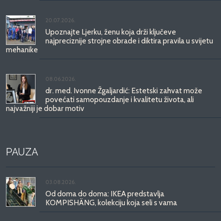
20.07.2026.
Upoznajte Ljerku, ženu koja drži ključeve
najpreciznije strojne obrade i diktira pravila u svijetu
mehanike
08.06.2026.
dr. med. Ivonne Žgaljardić: Estetski zahvat može
povećati samopouzdanje i kvalitetu života, ali
najvažniji je dobar motiv
PAUZA
03.08.2026.
Od doma do doma: IKEA predstavlja
KOMPISHÄNG, kolekciju koja seli s vama