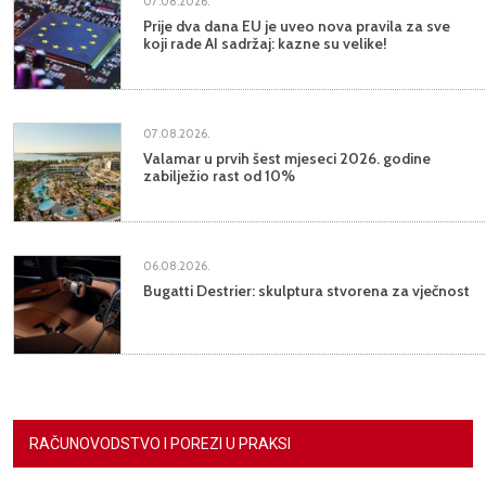
07.08.2026.
Prije dva dana EU je uveo nova pravila za sve
koji rade AI sadržaj: kazne su velike!
07.08.2026.
Valamar u prvih šest mjeseci 2026. godine
zabilježio rast od 10%
06.08.2026.
Bugatti Destrier: skulptura stvorena za vječnost
RAČUNOVODSTVO I POREZI U PRAKSI