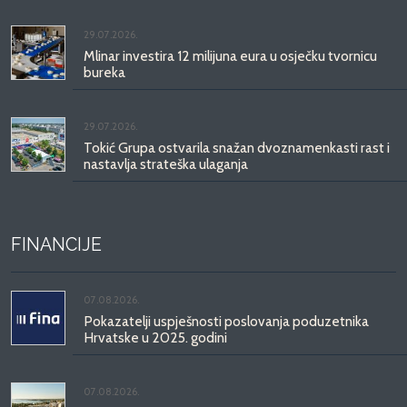
29.07.2026.
Mlinar investira 12 milijuna eura u osječku tvornicu
bureka
29.07.2026.
Tokić Grupa ostvarila snažan dvoznamenkasti rast i
nastavlja strateška ulaganja
FINANCIJE
07.08.2026.
Pokazatelji uspješnosti poslovanja poduzetnika
Hrvatske u 2025. godini
07.08.2026.