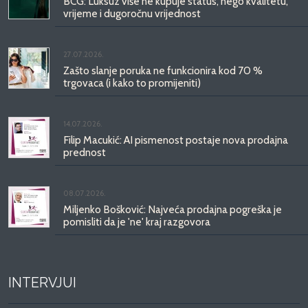
BCG: Luksuz više ne kupuje status, nego kvalitetu,
vrijeme i dugoročnu vrijednost
27.07.2026.
Zašto slanje poruka ne funkcionira kod 70 %
trgovaca (i kako to promijeniti)
14.07.2026.
Filip Macukić: AI pismenost postaje nova prodajna
prednost
08.07.2026.
Miljenko Bošković: Najveća prodajna pogreška je
pomisliti da je 'ne' kraj razgovora
INTERVJUI