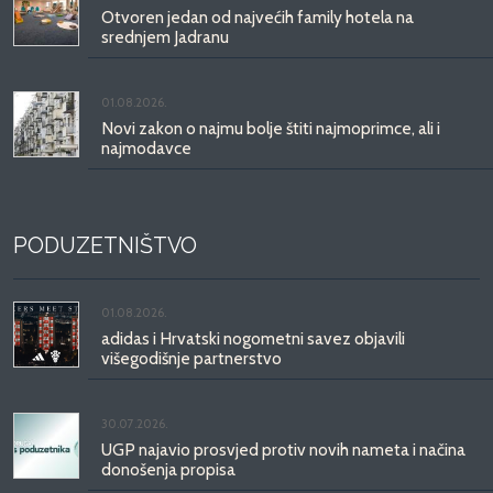
Otvoren jedan od najvećih family hotela na
srednjem Jadranu
01.08.2026.
Novi zakon o najmu bolje štiti najmoprimce, ali i
najmodavce
PODUZETNIŠTVO
01.08.2026.
adidas i Hrvatski nogometni savez objavili
višegodišnje partnerstvo
30.07.2026.
UGP najavio prosvjed protiv novih nameta i načina
donošenja propisa