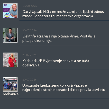
06.08.2026.
Daryl Upsall: Ništa ne može zamijeniti ljudski odnos
između donatora i humanitarnih organizacija
30.07.2026.
Elektrifikacija više nije pitanje klime. Postala je
pitanje ekonomije.
29.07.2026.
Kada odlučiš živjeti svoje snove, a ne tuđa
očekivanja
20.07.2026.
Upoznajte Ljerku, ženu koja drži ključeve
najpreciznije strojne obrade i diktira pravila u svijetu
mehanike