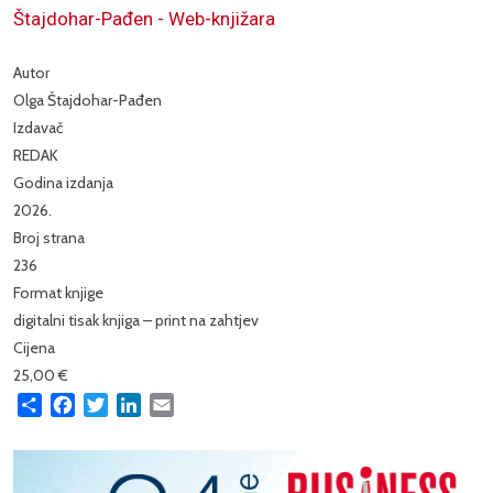
Štajdohar-Pađen - Web-knjižara
Autor
Olga Štajdohar-Pađen
Izdavač
REDAK
Godina izdanja
2026.
Broj strana
236
Format knjige
digitalni tisak knjiga – print na zahtjev
Cijena
25,00 €
Share
Facebook
Twitter
LinkedIn
Email