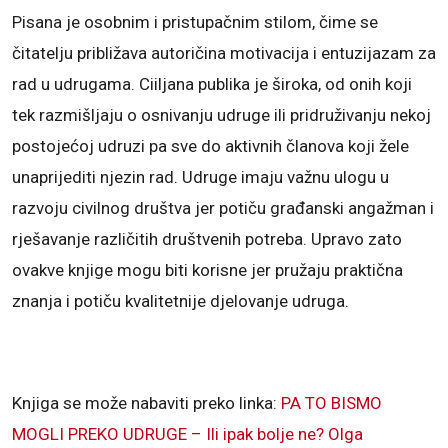
Pisana je osobnim i pristupačnim stilom, čime se
čitatelju približava autoričina motivacija i entuzijazam za
rad u udrugama. Ciiljana publika je široka, od onih koji
tek razmišljaju o osnivanju udruge ili pridruživanju nekoj
postojećoj udruzi pa sve do aktivnih članova koji žele
unaprijediti njezin rad. Udruge imaju važnu ulogu u
razvoju civilnog društva jer potiču građanski angažman i
rješavanje različitih društvenih potreba. Upravo zato
ovakve knjige mogu biti korisne jer pružaju praktična
znanja i potiču kvalitetnije djelovanje udruga.
Knjiga se može nabaviti preko linka:
PA TO BISMO
MOGLI PREKO UDRUGE – Ili ipak bolje ne? Olga