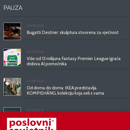
PAUZA
06.08.2026.
Bugatti Destrier: skulptura stvorena za vječnost
06.08.2026.
Više od 13 milijuna Fantasy Premier League igrača
dobiva AI pomoćnika
03.08.2026.
Od doma do doma: IKEA predstavlja
KOMPISHÄNG, kolekciju koja seli s vama
03.08.2026.
Kineski BYD predstavio luksuznu limuzinu veću od
Mercedesove S-klase, obećava domet do 1.000
kilometara