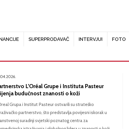
Skoči na glavni sadržaj
INANCIJE
SUPERPRODAVAČ
INTERVJUI
FOTO
.04.2026.
rtnerstvo L’Oréal Grupe i Instituta Pasteur
ijenja budućnost znanosti o koži
Oreal Grupa i Institut Pasteur ostvarili su strateško
traživačko partnerstvo, što predstavlja povijesni iskorak u
anstvenoj suradnji svjetski poznatog centra za
omedicinska istraživanja i globalnog lidera u znanosti o koži.