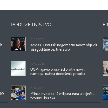
PODUZETNIŠTVO
F
01.08.2026.
la
adidas i Hrvatski nogometni savez objavili
višegodišnje partnerstvo
30.07.2026.
UGP najavio prosvjed protiv novih
nameta i načina donošenja propisa
29.07.2026.
 90
Mlinar investira 12 milijuna eura u osječku
tvornicu bureka