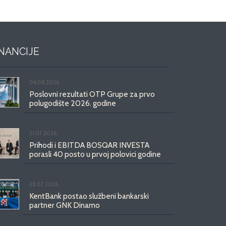
INANCIJE
06.08.2026.
Poslovni rezultati OTP Grupe za prvo
polugodište 2026. godine
31.07.2026.
Prihodi i EBITDA BOSQAR INVESTA
porasli 40 posto u prvoj polovici godine
28.07.2026.
KentBank postao službeni bankarski
partner GNK Dinamo