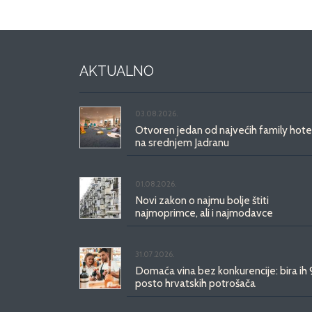
AKTUALNO
03.08.2026.
Otvoren jedan od najvećih family hote
na srednjem Jadranu
01.08.2026.
Novi zakon o najmu bolje štiti
najmoprimce, ali i najmodavce
31.07.2026.
Domaća vina bez konkurencije: bira ih
posto hrvatskih potrošača