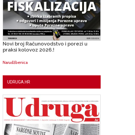
Novi broj Računovodstvo i porezi u
praksi kolovoz 2026.!
Narudžbenica
UDRUGA.HR