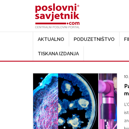
Main navigation
AKTUALNO
PODUZETNIŠTVO
F
TISKANA IZDANJA
10
Pa
m
L'
is
zn
bi