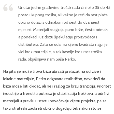
Unutar jedne građevine trošak rada čini oko 35 do 45
posto ukupnog troška, ali važno je reći da rast plaća
obično dolazi s odmakom od šest do dvanaest
mjeseci. Materijali reagiraju puno brže, često odmah,
a ponekad i uz dozu špekulacije proizvođača i
distributera. Zato se udar na cijenu kvadrata najprije
vidi kroz materijale, a tek kasnije kroz rast troška
rada, objašnjava nam Saša Perko.
Na pitanje može li ova kriza ubrzati prelazak na održive i
lokalne materijale, Perko odgovara realistično, navodeći da
kriza može biti okidač, ali ne i razlog za brzu tranziciju. Prioritet
industrije u trenutku potresa je stabilizacija troškova, a održivi
materijali u pravilu u startu povećavaju cijenu projekta, pa se
takvi strateški zaokreti obično događaju tek nakon što se