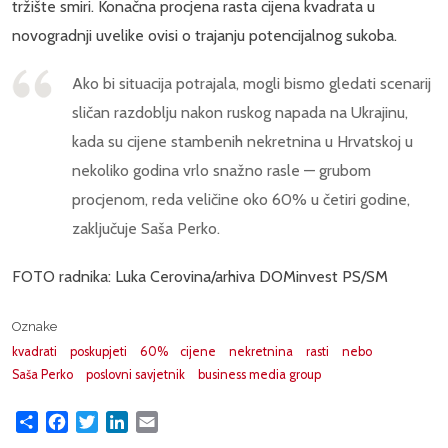
tržište smiri. Konačna procjena rasta cijena kvadrata u
novogradnji uvelike ovisi o trajanju potencijalnog sukoba.
Ako bi situacija potrajala, mogli bismo gledati scenarij
sličan razdoblju nakon ruskog napada na Ukrajinu,
kada su cijene stambenih nekretnina u Hrvatskoj u
nekoliko godina vrlo snažno rasle — grubom
procjenom, reda veličine oko 60% u četiri godine,
zaključuje Saša Perko.
FOTO radnika: Luka Cerovina/arhiva DOMinvest PS/SM
Oznake
kvadrati
poskupjeti
60%
cijene
nekretnina
rasti
nebo
Saša Perko
poslovni savjetnik
business media group
Share
Facebook
Twitter
LinkedIn
Email