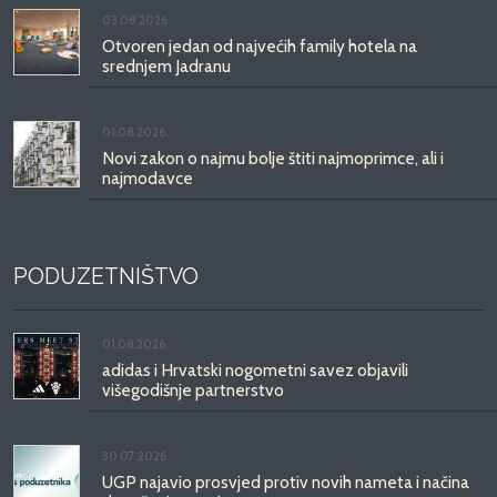
03.08.2026.
Otvoren jedan od najvećih family hotela na
srednjem Jadranu
01.08.2026.
Novi zakon o najmu bolje štiti najmoprimce, ali i
najmodavce
PODUZETNIŠTVO
01.08.2026.
adidas i Hrvatski nogometni savez objavili
višegodišnje partnerstvo
30.07.2026.
UGP najavio prosvjed protiv novih nameta i načina