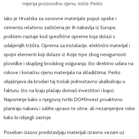
mijenja proizvodnu cijenu, ističe Perko.
Iako je Hrvatska za osnovne materijale poput opeke i
cementa relativno zaštićena jer ih nabavlja iz Europe,
problem nastaje kod specifične opreme koja dolazi s
udaljenijih tržišta. Oprema za instalacije, električni materijal i
spojni elementi koji dolaze iz Azije trpe zbog nesigurnosti
plovidbe i skupljeg brodskog osiguranja, što direktno udara na
rokove i konačnu cijenu materijala na skladištima. Perko
objašnjava da brodari taj trošak jednostavno ukalkuliraju u
fakturu, što na kraju plaćaju domaći investitori i kupci.
Napominje kako u njegovoj tvrtki DOMInvest proaktivno
planiraju nabavu i zalihe upravo te sitne, ali nezamjenjive robe
kako bi izbjegli zastoje.
Poseban izazov predstavljaju materijali izravno vezani uz