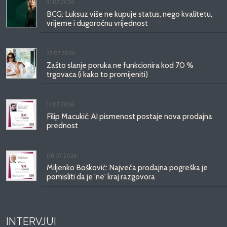
31.07.2026.
BCG: Luksuz više ne kupuje status, nego kvalitetu,
vrijeme i dugoročnu vrijednost
27.07.2026.
Zašto slanje poruka ne funkcionira kod 70 %
trgovaca (i kako to promijeniti)
14.07.2026.
Filip Macukić: AI pismenost postaje nova prodajna
prednost
08.07.2026.
Miljenko Bošković: Najveća prodajna pogreška je
pomisliti da je 'ne' kraj razgovora
INTERVJUI