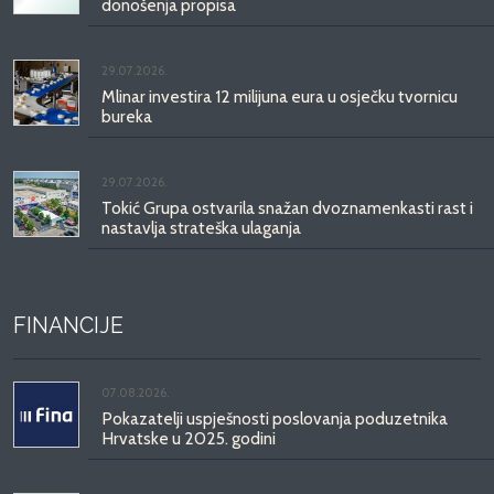
donošenja propisa
29.07.2026.
Mlinar investira 12 milijuna eura u osječku tvornicu
bureka
29.07.2026.
Tokić Grupa ostvarila snažan dvoznamenkasti rast i
nastavlja strateška ulaganja
FINANCIJE
07.08.2026.
Pokazatelji uspješnosti poslovanja poduzetnika
Hrvatske u 2025. godini