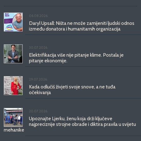
06.08.2026.
Daryl Upsall: Ništa ne može zamijeniti ljudski odnos
između donatora i humanitarnih organizacija
30.07.2026.
Elektrifikacija više nije pitanje klime. Postala je
pitanje ekonomije.
29.07.2026.
Kada odlučiš živjeti svoje snove, a ne tuđa
očekivanja
20.07.2026.
Upoznajte Ljerku, ženu koja drži ključeve
najpreciznije strojne obrade i diktira pravila u svijetu
mehanike