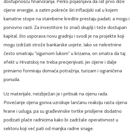
dostupnošću financiranja. Perko pojašnjava da rat prvo diže
cijene energije, a zatim pokreće širi inflacijski val u kojem
kamatne stope na stambene kredite prestaju padati, a mogu i
ponovno rasti. Za investitore to znači skuplji i teže dostupan
kapital, što usporava novu gradnju i svodi je na projekte koji
mogu izdržati strože bankarske uvjete. Iako se nekretnine
često smatraju "sigurnom lukom" u krizama, on smatra da taj
efekt u Hrvatskoj ne treba precjenjivati, jer cijene i dalje
primarno formiraju domaća potražnja, turizam i ograničena
ponuda.
Uz materijale, neizbježan je i pritisak na cijenu rada.
Povećanje cijena goriva uzrokuje lančanu reakciju rasta cijena
hrane i usluga, pa su građevinske tvrtke prisiljene dodatno
podizati plaće radnicima kako bi zadržale operativnost u
sektoru koji već pati od manjka radne snage.