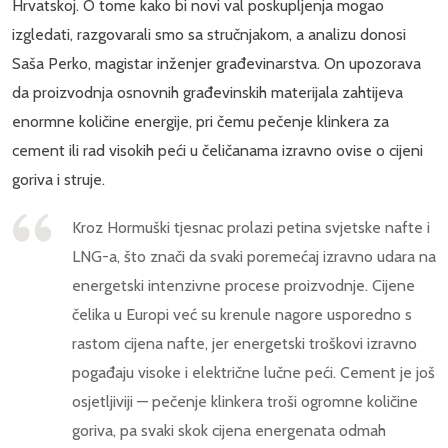
Hrvatskoj. O tome kako bi novi val poskupljenja mogao
izgledati, razgovarali smo sa stručnjakom, a analizu donosi
Saša Perko, magistar inženjer građevinarstva. On upozorava
da proizvodnja osnovnih građevinskih materijala zahtijeva
enormne količine energije, pri čemu pečenje klinkera za
cement ili rad visokih peći u čeličanama izravno ovise o cijeni
goriva i struje.
Kroz Hormuški tjesnac prolazi petina svjetske nafte i
LNG-a, što znači da svaki poremećaj izravno udara na
energetski intenzivne procese proizvodnje. Cijene
čelika u Europi već su krenule nagore usporedno s
rastom cijena nafte, jer energetski troškovi izravno
pogađaju visoke i električne lučne peći. Cement je još
osjetljiviji — pečenje klinkera troši ogromne količine
goriva, pa svaki skok cijena energenata odmah