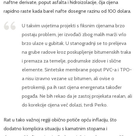
naftne derivate, poput asfalta i hidroizolacije, čija cijena
rapidno raste kada barel nafte dosegne razinu od 100 dolara.
U takvim uvjetima projekti s fiksnim cijenama brzo
postaju problem, jer izvođači zbog malih marži vrlo
brzo ulaze u gubitak. U stanogradnji se to prelijeva
na grube radove kroz poskupljenje bitumenskih traka
i premaza za temelje, podrumske zidove i slične
elemente. Sintetske membrane poput PVC-a i TPO-
a nisu izravno vezane uz bitumen, ali ovise o
petrokemiji, pa ih rast cijena energenata također
pogađa. Ne bih rekao da je zastoj projekata realan, ali
do korekcije cijena već dolazi, tvrdi Perko.
Rat u tako važnoj regiji obično potiče opću inflaciju, što
dodatno komplicira situaciju s kamatnim stopama i