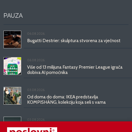
PAUZA
06.08.2026.
Bugatti Destrier: skulptura stvorena za vječnost
06.08.2026.
Više od 13 milijuna Fantasy Premier League igrača
dobiva AI pomoćnika
03.08.2026.
Od doma do doma: IKEA predstavlja
KOMPISHÄNG, kolekciju koja seli s vama
03.08.2026.
Kineski BYD predstavio luksuznu limuzinu veću od
Mercedesove S-klase, obećava domet do 1.000