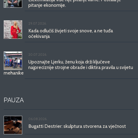
pitanje ekonomije.
29.07.2026.
Kada odlučiš živjeti svoje snove, a ne tuđa
očekivanja
20.07.2026.
Upoznajte Ljerku, ženu koja drži ključeve
najpreciznije strojne obrade i diktira pravila u svijetu
mehanike
PAUZA
06.08.2026.
Bugatti Destrier: skulptura stvorena za vječnost