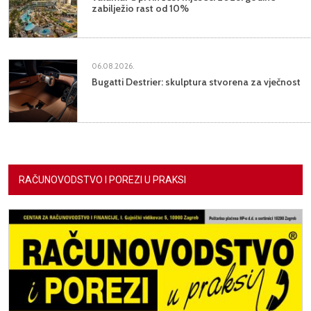
zabilježio rast od 10%
06.08.2026.
Bugatti Destrier: skulptura stvorena za vječnost
RAČUNOVODSTVO I POREZI U PRAKSI