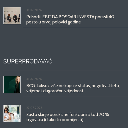
31.07.2026.
Prihodi i EBITDA BOSQAR INVESTA porasli 40
posto u prvoj polovici godine
SUPERPRODAVAČ
31.07.2026.
BCG: Luksuz više ne kupuje status, nego kvalitetu,
vrijeme i dugoročnu vrijednost
27.07.2026.
Zašto slanje poruka ne funkcionira kod 70 %
trgovaca (i kako to promijeniti)