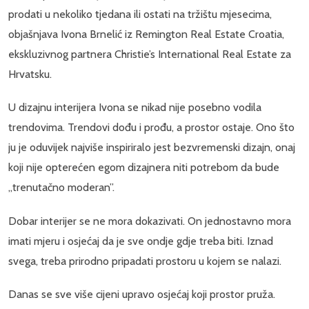
prodati u nekoliko tjedana ili ostati na tržištu mjesecima,
objašnjava Ivona Brnelić iz Remington Real Estate Croatia,
ekskluzivnog partnera Christie’s International Real Estate za
Hrvatsku.
U dizajnu interijera Ivona se nikad nije posebno vodila
trendovima. Trendovi dođu i prođu, a prostor ostaje. Ono što
ju je oduvijek najviše inspiriralo jest bezvremenski dizajn, onaj
koji nije opterećen egom dizajnera niti potrebom da bude
„trenutačno moderan”.
Dobar interijer se ne mora dokazivati. On jednostavno mora
imati mjeru i osjećaj da je sve ondje gdje treba biti. Iznad
svega, treba prirodno pripadati prostoru u kojem se nalazi.
Danas se sve više cijeni upravo osjećaj koji prostor pruža.