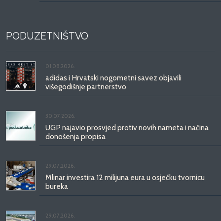
PODUZETNIŠTVO
01.08.2026.
adidas i Hrvatski nogometni savez objavili
višegodišnje partnerstvo
30.07.2026.
UGP najavio prosvjed protiv novih nameta i načina
donošenja propisa
29.07.2026.
Mlinar investira 12 milijuna eura u osječku tvornicu
bureka
29.07.2026.