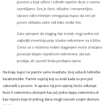
prostori u koje uđete i odmah osjetite da je o svemu
razmišljano. Sve je čisto, skladno i nenametljivo.
Upravo takvi interijeri omogućuju kupcu da već pri
prvom obilasku sebe vidi kako ondje živi.
Zato vjerujem da staging nije trošak, nego jedna od
najboljih investicija prije izlaska nekretnine na tržište.
Često se s relativno malim ulaganjem može značajno
povećati dojam vrijednosti nekretnine, ubrzati
prodaja, ali i postići bolja prodajna cijena.
Na kraju, kupci ne pamte samo kvadrate, broj soba ili tehničke
karakteristike. Pamte osjećaj koji su imali kada su prvi put
zakoračili u prostor. A upravo taj prvi osjećaj često odlučuje
hoće li nekretninu doživjeti kao još jednu lijepu nekretninu ili
kao mjesto koje bi jednog dana mogli nazvati svojim domom.