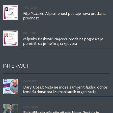
14.07.2026.
Filip Macukić: AI pismenost postaje nova prodajna
prednost
08.07.2026.
Miljenko Bošković: Najveća prodajna pogreška je
pomisliti da je 'ne' kraj razgovora
INTERVJUI
06.08.2026.
Daryl Upsall: Ništa ne može zamijeniti ljudski odnos
između donatora i humanitarnih organizacija
30.07.2026.
Elektrifikacija više nije pitanje klime. Postala je