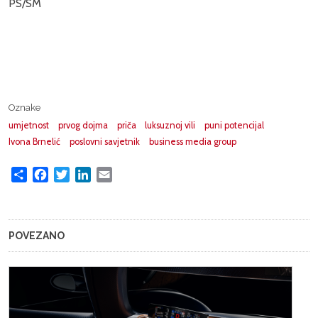
PS/SM
Oznake
umjetnost
prvog dojma
priča
luksuznoj vili
puni potencijal
Ivona Brnelić
poslovni savjetnik
business media group
Share
Facebook
Twitter
LinkedIn
Email
POVEZANO