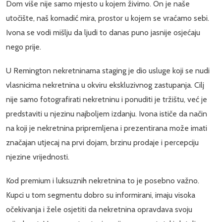
Dom više nije samo mjesto u kojem živimo. On je naše
utočište, naš komadić mira, prostor u kojem se vraćamo sebi.
Ivona se vodi mišlju da ljudi to danas puno jasnije osjećaju
nego prije.
U Remington nekretninama staging je dio usluge koji se nudi
vlasnicima nekretnina u okviru ekskluzivnog zastupanja. Cilj
nije samo fotografirati nekretninu i ponuditi je tržištu, već je
predstaviti u njezinu najboljem izdanju. Ivona ističe da način
na koji je nekretnina pripremljena i prezentirana može imati
značajan utjecaj na prvi dojam, brzinu prodaje i percepciju
njezine vrijednosti.
Kod premium i luksuznih nekretnina to je posebno važno.
Kupci u tom segmentu dobro su informirani, imaju visoka
očekivanja i žele osjetiti da nekretnina opravdava svoju