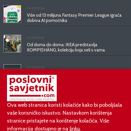
06.08.2026.
Više od 13 milijuna Fantasy Premier League igrača
dobiva AI pomoćnika
03.08.2026.
Od doma do doma: IKEA predstavlja
KOMPISHÄNG, kolekciju koja seli s vama
03.08.2026.
Kineski BYD predstavio luksuznu limuzinu veću od
Mercedesove S-klase, obećava domet do 1.000
kilometara
Ova web stranica koristi kolačiće kako bi poboljšala
vaše korisničko iskustvo. Nastavkom korištenja
stranice pristajete na korištenje kolačića. Više
informacija dostupno je na
linku
.