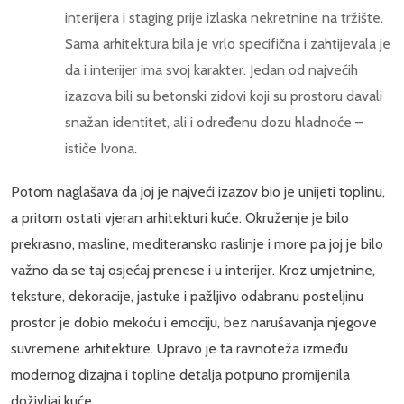
interijera i staging prije izlaska nekretnine na tržište.
Sama arhitektura bila je vrlo specifična i zahtijevala je
da i interijer ima svoj karakter. Jedan od najvećih
izazova bili su betonski zidovi koji su prostoru davali
snažan identitet, ali i određenu dozu hladnoće –
ističe Ivona.
Potom naglašava da joj je najveći izazov bio je unijeti toplinu,
a pritom ostati vjeran arhitekturi kuće. Okruženje je bilo
prekrasno, masline, mediteransko raslinje i more pa joj je bilo
važno da se taj osjećaj prenese i u interijer. Kroz umjetnine,
teksture, dekoracije, jastuke i pažljivo odabranu posteljinu
prostor je dobio mekoću i emociju, bez narušavanja njegove
suvremene arhitekture. Upravo je ta ravnoteža između
modernog dizajna i topline detalja potpuno promijenila
doživljaj kuće.