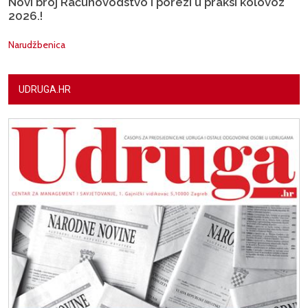
Novi broj Računovodstvo i porezi u praksi kolovoz
2026.!
Narudžbenica
UDRUGA.HR