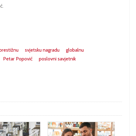
ć.
prestižnu
svjetsku nagradu
globalnu
Petar Popović
poslovni savjetnik