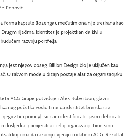
aže Popović.
na forma kapsule (lozenga), međutim ona nije tretirana kao
 Drugim riječima, identitet je projektiran da živi u
 budućem razvoju portfelja.
inga jest njegov opseg. Billion Design bio je uključen kao
đač. U takvom modelu dizajn postaje alat za organizacijsku
titeta ACG Grupe potvrđuje i Alex Robertson, glavni
od samog početka vodio time da identitet brenda nije
 njegov tim pomogli su nam identificirati i jasno definirati
 dosljedno primijeniti u cijeloj organizaciji. Time smo
olakšali kupcima da razumiju, vjeruju i odaberu ACG. Rezultat