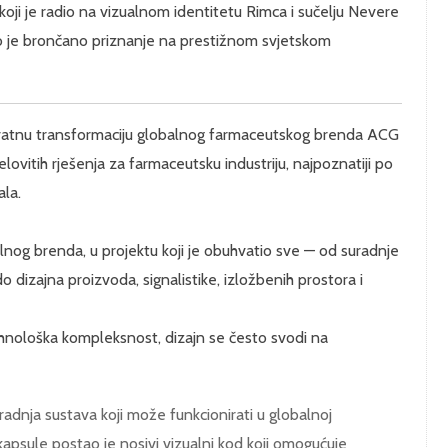
koji je radio na vizualnom identitetu Rimca i sučelju Nevere
o je brončano priznanje na prestižnom svjetskom
vatnu transformaciju globalnog farmaceutskog brenda ACG
ovitih rješenja za farmaceutsku industriju, najpoznatiji po
ala.
nog brenda, u projektu koji je obuhvatio sve — od suradnje
do dizajna proizvoda, signalistike, izložbenih prostora i
 tehnološka kompleksnost, dizajn se često svodi na
zgradnja sustava koji može funkcionirati u globalnoj
kapsule postao je nosivi vizualni kod koji omogućuje