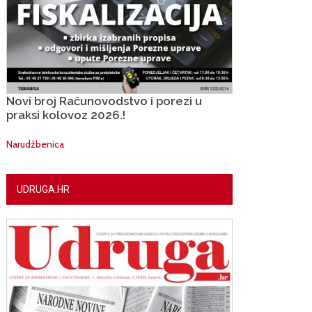
Novi broj Računovodstvo i porezi u
praksi kolovoz 2026.!
Narudžbenica
UDRUGA.HR