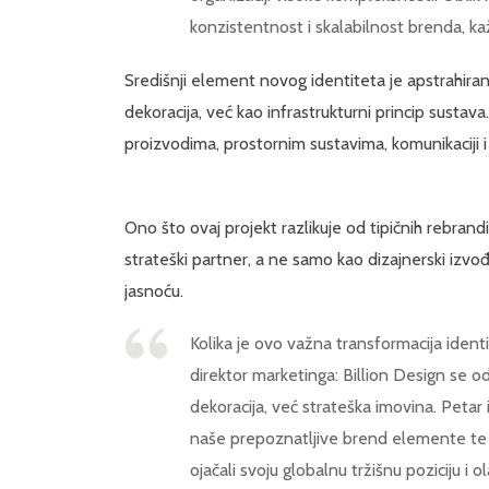
konzistentnost i skalabilnost brenda, k
Središnji element novog identiteta je apstrahira
dekoracija, već kao infrastrukturni princip sustava.
proizvodima, prostornim sustavima, komunikaciji i
Ono što ovaj projekt razlikuje od tipičnih rebrand
strateški partner, a ne samo kao dizajnerski izvo
jasnoću.
Kolika je ovo važna transformacija iden
direktor marketinga: Billion Design se 
dekoracija, već strateška imovina. Petar i
naše prepoznatljive brend elemente te ih
ojačali svoju globalnu tržišnu poziciju i 