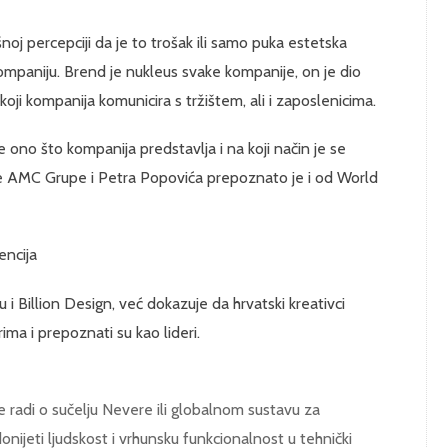
oj percepciji da je to trošak ili samo puka estetska
ompaniju. Brend je nukleus svake kompanije, on je dio
oji kompanija komunicira s tržištem, ali i zaposlenicima.
 ono što kompanija predstavlja i na koji način je se
ne AMC Grupe i Petra Popovića prepoznato je i od World
encija
i Billion Design, već dokazuje da hrvatski kreativci
ma i prepoznati su kao lideri.
 se radi o sučelju Nevere ili globalnom sustavu za
: donijeti ljudskost i vrhunsku funkcionalnost u tehnički