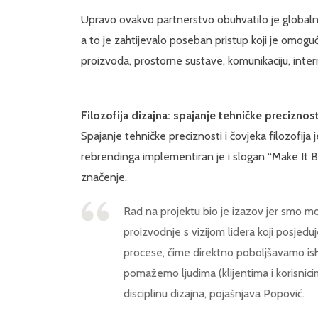
Upravo ovakvo partnerstvo obuhvatilo je globalnu
a to je zahtijevalo poseban pristup koji je omogu
proizvoda, prostorne sustave, komunikaciju, inte
Filozofija dizajna: spajanje tehničke preciznost
Spajanje tehničke preciznosti i čovjeka filozofija
rebrendinga implementiran je i slogan “Make It Bet
značenje.
Rad na projektu bio je izazov jer smo 
proizvodnje s vizijom lidera koji posjedu
procese, čime direktno poboljšavamo ish
pomažemo ljudima (klijentima i korisnic
disciplinu dizajna, pojašnjava Popović.