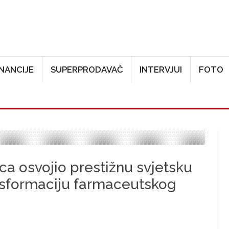
Skoči na glavni sadržaj
INANCIJE
SUPERPRODAVAČ
INTERVJUI
FOTO
mca osvojio prestižnu svjetsku
nsformaciju farmaceutskog