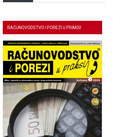
RAČUNOVODSTVO I POREZI U PRAKSI