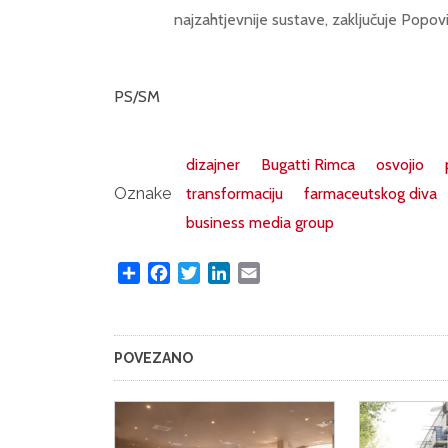
najzahtjevnije sustave, zaključuje Popovi
PS/SM
dizajner
Bugatti Rimca
osvojio
Oznake
transformaciju
farmaceutskog diva
business media group
Share
Facebook
Twitter
LinkedIn
Email
POVEZANO