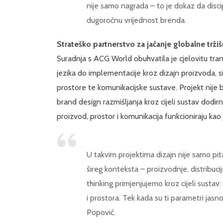
nije samo nagrada – to je dokaz da discip
dugoročnu vrijednost brenda.
Strateško partnerstvo za jačanje globalne tržiš
Suradnja s ACG World obuhvatila je cjelovitu tran
jezika do implementacije kroz dizajn proizvoda, si
prostore te komunikacijske sustave. Projekt nije bi
brand design razmišljanja kroz cijeli sustav dodirn
proizvod, prostor i komunikacija funkcioniraju kao
U takvim projektima dizajn nije samo pit
šireg konteksta – proizvodnje, distribuci
thinking primjenjujemo kroz cijeli sustav:
i prostora. Tek kada su ti parametri jasno
Popović.