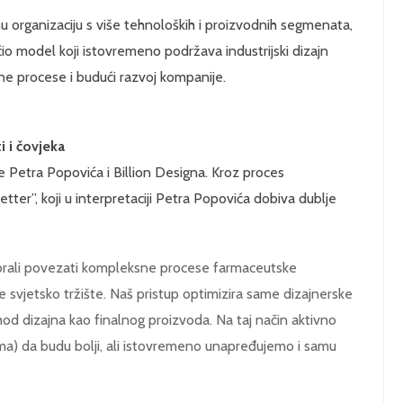
 organizaciju s više tehnoloških i proizvodnih segmenata,
ćio model koji istovremeno podržava industrijski dizajn
rne procese i budući razvoj kompanije.
i i čovjeka
 je Petra Popovića i Billion Designa. Kroz proces
ter”, koji u interpretaciji Petra Popovića dobiva dublje
morali povezati kompleksne procese farmaceutske
je svjetsko tržište. Naš pristup optimizira same dizajnerske
od dizajna kao finalnog proizvoda. Na taj način aktivno
ima) da budu bolji, ali istovremeno unapređujemo i samu