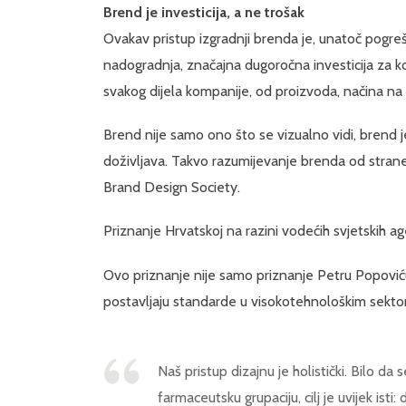
Brend je investicija, a ne trošak
Ovakav pristup izgradnji brenda je, unatoč pogrešn
nadogradnja, značajna dugoročna investicija za k
svakog dijela kompanije, od proizvoda, načina na k
Brend nije samo ono što se vizualno vidi, brend je
doživljava. Takvo razumijevanje brenda od stra
Brand Design Society.
Priznanje Hrvatskoj na razini vodećih svjetskih ag
Ovo priznanje nije samo priznanje Petru Popoviću 
postavljaju standarde u visokotehnološkim sektori
Naš pristup dizajnu je holistički. Bilo da
farmaceutsku grupaciju, cilj je uvijek isti