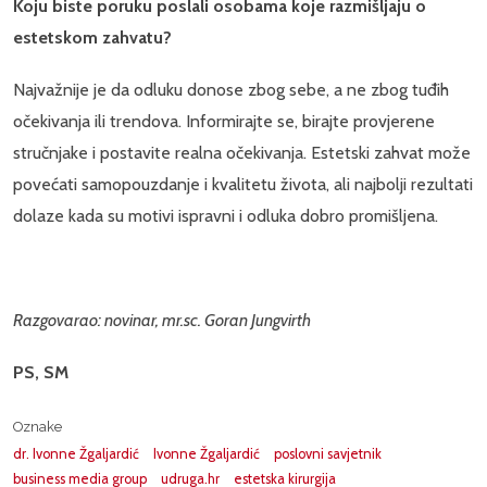
Koju biste poruku poslali osobama koje razmišljaju o
estetskom zahvatu?
Najvažnije je da odluku donose zbog sebe, a ne zbog tuđih
očekivanja ili trendova. Informirajte se, birajte provjerene
stručnjake i postavite realna očekivanja. Estetski zahvat može
povećati samopouzdanje i kvalitetu života, ali najbolji rezultati
dolaze kada su motivi ispravni i odluka dobro promišljena.
Razgovarao: novinar, mr.sc. Goran Jungvirth
PS, SM
Oznake
dr. Ivonne Žgaljardić
Ivonne Žgaljardić
poslovni savjetnik
business media group
udruga.hr
estetska kirurgija