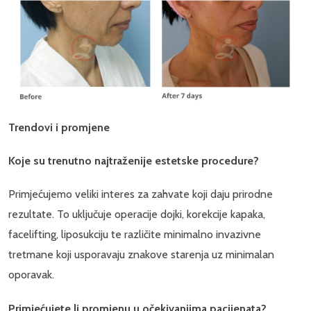
Trendovi i promjene
Koje su trenutno najtraženije estetske procedure?
Primjećujemo veliki interes za zahvate koji daju prirodne
rezultate. To uključuje operacije dojki, korekcije kapaka,
facelifting, liposukciju te različite minimalno invazivne
tretmane koji usporavaju znakove starenja uz minimalan
oporavak.
Primjećujete li promjenu u očekivanjima pacijenata?