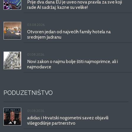
Prije dva dana EU je uveo nova pravila za sve koji
rade AI sadržaj: kazne su velike!
03.08.2026.
Otvoren jedan od najvećih family hotela na
srednjem Jadranu
01.08.2026.
Novi zakon o najmu bolje štiti najmoprimce, ali i
najmodavce
PODUZETNIŠTVO
01.08.2026.
adidas i Hrvatski nogometni savez objavili
višegodišnje partnerstvo