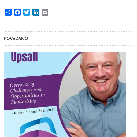
Share
Facebook
Twitter
LinkedIn
Email
POVEZANO