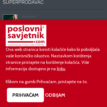
SUPERPRODAVAČ
31.07.2026.
BCG: Luksuz više ne kupuje status, nego kvalitetu,
vrijeme i dugoročnu vrijednost
27.07.2026.
Zašto slanje poruka ne funkcionira kod 70 %
Ova web stranica koristi kolačiće kako bi poboljšala
trgovaca (i kako to promijeniti)
vaše korisničko iskustvo. Nastavkom korištenja
stranice pristajete na korištenje kolačića. Više
14.07.2026.
informacija dostupno je na
linku
.
Filip Macukić: AI pismenost postaje nova prodajna
prednost
Klikom na gumb Prihvaćam, pristajete na to.
08.07.2026.
PRIHVAĆAM
ODBIJAM
Miljenko Bošković: Najveća prodajna pogreška je
pomisliti da je 'ne' kraj razgovora