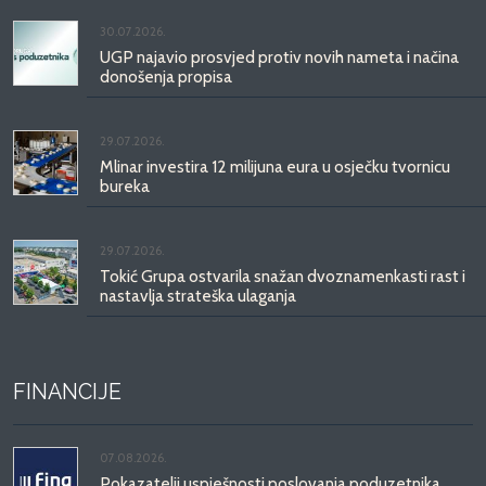
30.07.2026.
UGP najavio prosvjed protiv novih nameta i načina
donošenja propisa
29.07.2026.
Mlinar investira 12 milijuna eura u osječku tvornicu
bureka
29.07.2026.
Tokić Grupa ostvarila snažan dvoznamenkasti rast i
nastavlja strateška ulaganja
FINANCIJE
07.08.2026.
Pokazatelji uspješnosti poslovanja poduzetnika