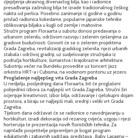
cijepljenja ukrasnog drvenastog bilja, kao i radionice
presađivanja začinskog bilja te izrade tradicionalnog češkog
nakita od perlica. Posebno zanimanje iz godine u godinu
privlači radionica kokedame, popularne japanske tehnike
oblikovanja biljaka u kugli od zemlje i mahovine.
Stručni program Floraarta u subotu donosi predavanja o
urbanom zelenilu, održivom razvoju i zelenim rješenjima za
gradove budućnosti. Govorit će se o zelenim projektima
Grada Zagreba, revitalizaciji gradskog zelenila, njezi urbanih
stabala i održivoj gradnji, uz sudjelovanje stručnjaka iz
područja hortikulture, šumarstva i krajobrazne arhitekture.
Subotnju večer na Bundeku provedite uz koncert Jazz
orkestra HRT-a i Cubisma, na vodenom pontonu uz jezero.
Proglašenje najljepšeg vrta Grada Zagreba
U nedjelju, posljednjeg dana Floraarta, bit će proglašeni
pobjednici izbora za najljepši vrt Grada Zagreba. Stručni žiri
ocjenjuje kreativnost, izbor bilja, održavanje i cjelokupni dojam
prostora, a biraju se najljepši mali, srednji i veliki vrt Grada
Zagreba.
Tijekom dana održavat će se radionice o navodnjavanju u
hortikulturi, izradi dekoracija od rezanog cvijeća, uzgoju i njezi
hortenzija te prezentacija novih florističkih tehnika. Za
najmlađe posjetitelje pripremljen je bogat program
edukativnih i zabavnih sadržaja, predstava „Baby Lasagna –