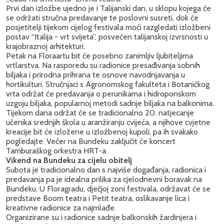
Prvi dan izložbe ujedno je i Talijanski dan, u sklopu kojega će
se održati stručna predavanje te poslovni susreti, dok će
posjetitelji tijekom cijelog festivala moći razgledati izložbeni
postav “Italija - vrt svijeta”, posvećen talijanskoj izvrsnosti u
krajobraznoj arhitekturi.
Petak na Floraartu bit će posebno zanimljiv ljubiteljima
vrtlarstva. Na rasporedu su radionice presađivanja sobnih
biljaka i prirodna prihrana te osnove navodnjavanja u
hortikulturi. Stručnjaci s Agronomskog fakulteta i Botaničkog
vrta održat će predavanja o perunikama i hidroponskom
uzgoju biljaka, popularnoj metodi sadnje biljaka na balkonima.
Tijekom dana održat će se tradicionalno 20. natjecanje
učenika srednjih škola u aranžiranju cvijeća, a njihove cvjetne
kreacije bit će izložene u izložbenoj kupoli, pa ih svakako
pogledajte. Večer na Bundeku zaključit će koncert
Tamburaškog orkestra HRT-a.
Vikend na Bundeku za cijelu obitelj
Subota je tradicionalno dan s najviše događanja, radionica i
predavanja pa je idealna prilika za cjelodnevni boravak na
Bundeku. U Floragradu, dječjoj zoni festivala, održavat će se
predstave Boom teatra i Petit teatra, oslikavanje lica i
kreativne radionice za najmlađe.
Organizirane su i radionice sadnje balkonskih žardinjera i