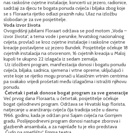
nas raskošne cvjetne instalacije, koncerti uz jezero, radionice,
sadržaji za djecu te bogata ponuda cvijeća i biljaka zbog koje
se s Floraarta rijetko odlazi praznih ruku. Ulaz na izložbu
slobodan je za sve posjetitelje.
Voda izvor života
Ovogodišnji jubilarni Floraart održava se pod motom „Voda –
izvor života“, a tema vode i perunike, hrvatskog nacionalnog
cvijeta, provlači se kroz cvjetne instalacije i raskošne cvjetne
kreacije postavljene uz jezero Bundek. Posjetitelje očekuje 18
cvjetnih instalacija na otvorenom, 16 cvjetnih kreacija u Maloj
kupoli te ukupno 22 izlagača iz sedam zemalja.
Uz izložbeni program, manifestacija donosi i bogatu ponudu
cvijeća, biljaka, sadnica, sjemena i vrtne opreme, uključujući i
vrste koje se rijetko mogu pronaći u klasičnim vrtnim centrima
pa svakako vrijedi prošetati među izlagačima i istražiti njihovu
ponudu.
Četvrtak i petak donose bogat program za sve generacije
Već prvog dana Floraarta, u četvrtak, posjetitelje očekuje
bogat cjelodnevni program. Održava se Hrvatski kup florista,
natjecanje u aranžiranju cvijeća čija tradicija seže u davnu
1966. godinu, kada je održan prvi Sajam cvijeća na Gornjem
gradu. Poslijepodnevni program donosi nastupe zborova i
glazbenih ansambala, a za najmlađe tu je eko predstava
„Čudo na smetlištu“ Emma teatra.