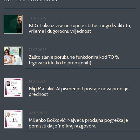
31.07.2026.
BCG: Luksuz više ne kupuje status, nego kvalitetu,
vrijeme i dugoročnu vrijednost
27.07.2026.
Zašto slanje poruka ne funkcionira kod 70 %
trgovaca (i kako to promijeniti)
14.07.2026.
Filip Macukić: AI pismenost postaje nova prodajna
prednost
08.07.2026.
Miljenko Bošković: Najveća prodajna pogreška je
pomisliti da je 'ne' kraj razgovora