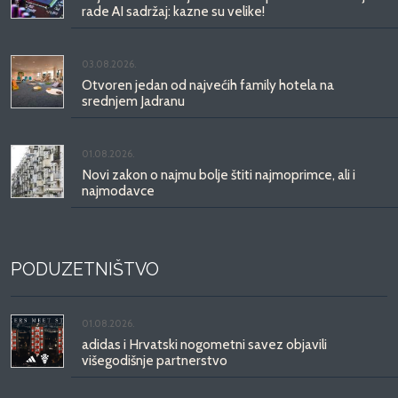
rade AI sadržaj: kazne su velike!
03.08.2026.
Otvoren jedan od najvećih family hotela na
srednjem Jadranu
01.08.2026.
Novi zakon o najmu bolje štiti najmoprimce, ali i
najmodavce
PODUZETNIŠTVO
01.08.2026.
adidas i Hrvatski nogometni savez objavili
višegodišnje partnerstvo