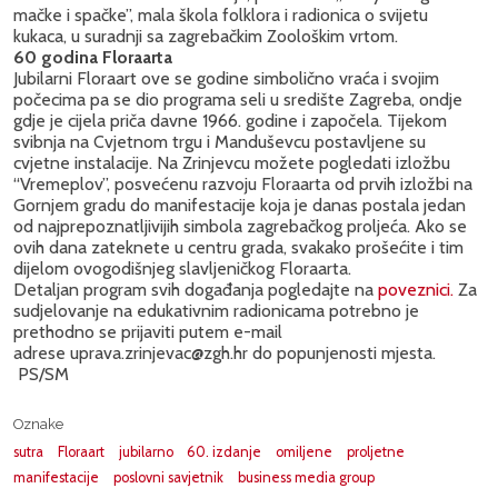
mačke i spačke”, mala škola folklora i radionica o svijetu
kukaca, u suradnji sa zagrebačkim Zoološkim vrtom.
60 godina Floraarta
Jubilarni Floraart ove se godine simbolično vraća i svojim
počecima pa se dio programa seli u središte Zagreba, ondje
gdje je cijela priča davne 1966. godine i započela. Tijekom
svibnja na Cvjetnom trgu i Manduševcu postavljene su
cvjetne instalacije. Na Zrinjevcu možete pogledati izložbu
“Vremeplov”, posvećenu razvoju Floraarta od prvih izložbi na
Gornjem gradu do manifestacije koja je danas postala jedan
od najprepoznatljivijih simbola zagrebačkog proljeća. Ako se
ovih dana zateknete u centru grada, svakako prošećite i tim
dijelom ovogodišnjeg slavljeničkog Floraarta.
Detaljan program svih događanja pogledajte na
poveznici.
Za
sudjelovanje na edukativnim radionicama potrebno je
prethodno se prijaviti putem e-mail
adrese uprava.zrinjevac@zgh.hr do popunjenosti mjesta.
PS/SM
Oznake
sutra
Floraart
jubilarno
60. izdanje
omiljene
proljetne
manifestacije
poslovni savjetnik
business media group