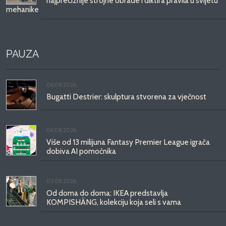
najpreciznije strojne obrade i diktira pravila u svijetu
mehanike
PAUZA
06.08.2026.
Bugatti Destrier: skulptura stvorena za vječnost
06.08.2026.
Više od 13 milijuna Fantasy Premier League igrača
dobiva AI pomoćnika
03.08.2026.
Od doma do doma: IKEA predstavlja
KOMPISHÄNG, kolekciju koja seli s vama