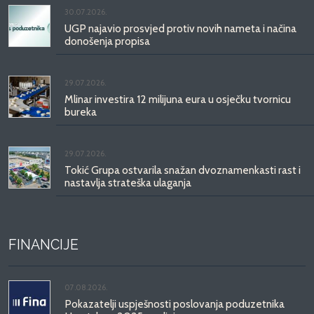
30.07.2026.
UGP najavio prosvjed protiv novih nameta i načina
donošenja propisa
29.07.2026.
Mlinar investira 12 milijuna eura u osječku tvornicu
bureka
29.07.2026.
Tokić Grupa ostvarila snažan dvoznamenkasti rast i
nastavlja strateška ulaganja
FINANCIJE
07.08.2026.
Pokazatelji uspješnosti poslovanja poduzetnika