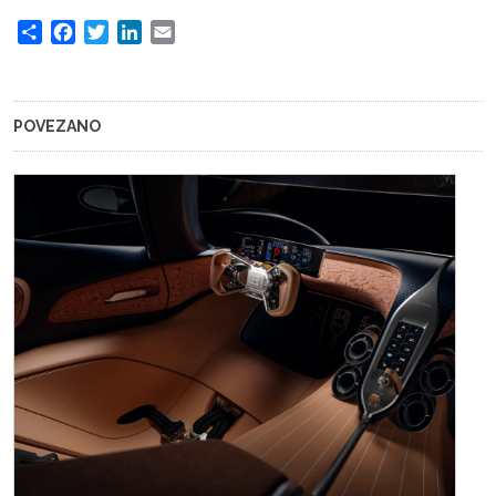
Share
Facebook
Twitter
LinkedIn
Email
POVEZANO