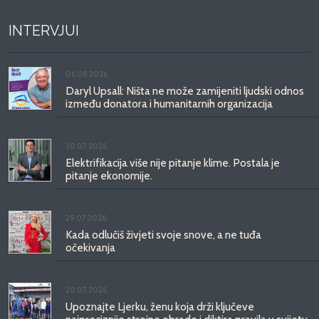
INTERVJUI
06.08.2026.
Daryl Upsall: Ništa ne može zamijeniti ljudski odnos
između donatora i humanitarnih organizacija
30.07.2026.
Elektrifikacija više nije pitanje klime. Postala je
pitanje ekonomije.
29.07.2026.
Kada odlučiš živjeti svoje snove, a ne tuđa
očekivanja
20.07.2026.
Upoznajte Ljerku, ženu koja drži ključeve