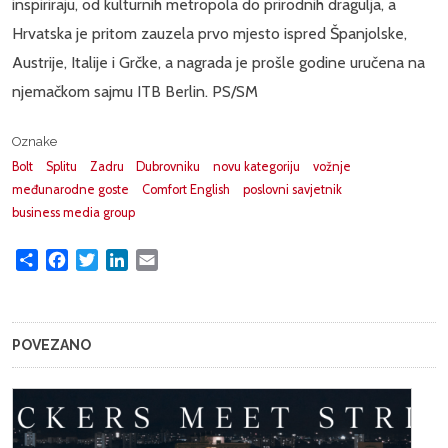
inspiriraju, od kulturnih metropola do prirodnih dragulja, a
Hrvatska je pritom zauzela prvo mjesto ispred Španjolske,
Austrije, Italije i Grčke, a nagrada je prošle godine uručena na
njemačkom sajmu ITB Berlin. PS/SM
Oznake
Bolt
Splitu
Zadru
Dubrovniku
novu kategoriju
vožnje
međunarodne goste
Comfort English
poslovni savjetnik
business media group
Share
Facebook
Twitter
LinkedIn
Email
POVEZANO