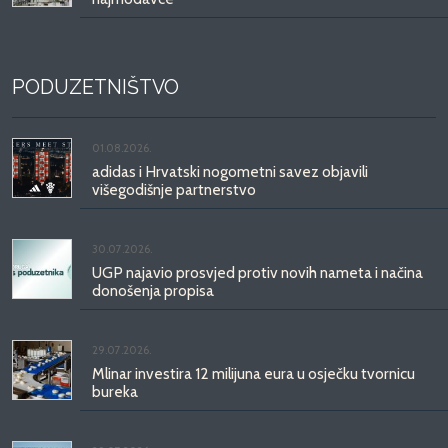
PODUZETNIŠTVO
01.08.2026.
adidas i Hrvatski nogometni savez objavili
višegodišnje partnerstvo
30.07.2026.
UGP najavio prosvjed protiv novih nameta i načina
donošenja propisa
29.07.2026.
Mlinar investira 12 milijuna eura u osječku tvornicu
bureka