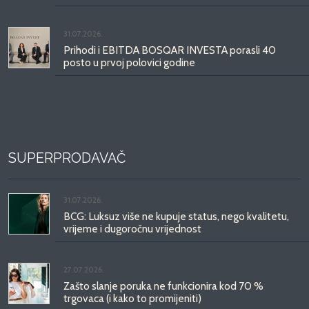
31.07.2026.
Prihodi i EBITDA BOSQAR INVESTA porasli 40
posto u prvoj polovici godine
SUPERPRODAVAČ
31.07.2026.
BCG: Luksuz više ne kupuje status, nego kvalitetu,
vrijeme i dugoročnu vrijednost
27.07.2026.
Zašto slanje poruka ne funkcionira kod 70 %
trgovaca (i kako to promijeniti)