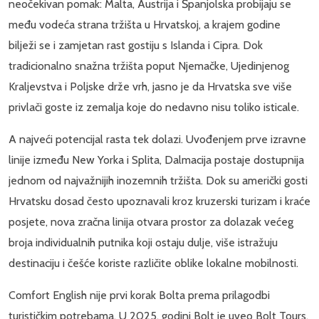
neočekivan pomak: Malta, Austrija i Španjolska probijaju se
među vodeća strana tržišta u Hrvatskoj, a krajem godine
bilježi se i zamjetan rast gostiju s Islanda i Cipra. Dok
tradicionalno snažna tržišta poput Njemačke, Ujedinjenog
Kraljevstva i Poljske drže vrh, jasno je da Hrvatska sve više
privlači goste iz zemalja koje do nedavno nisu toliko isticale.
A najveći potencijal rasta tek dolazi. Uvođenjem prve izravne
linije između New Yorka i Splita, Dalmacija postaje dostupnija
jednom od najvažnijih inozemnih tržišta. Dok su američki gosti
Hrvatsku dosad često upoznavali kroz kruzerski turizam i kraće
posjete, nova zračna linija otvara prostor za dolazak većeg
broja individualnih putnika koji ostaju dulje, više istražuju
destinaciju i češće koriste različite oblike lokalne mobilnosti.
Comfort English nije prvi korak Bolta prema prilagodbi
turističkim potrebama. U 2025. godini Bolt je uveo Bolt Tours,