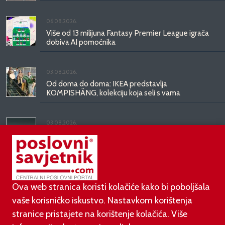
06.08.2026.
Više od 13 milijuna Fantasy Premier League igrača
dobiva AI pomoćnika
03.08.2026.
Od doma do doma: IKEA predstavlja
KOMPISHÄNG, kolekciju koja seli s vama
03.08.2026.
Kineski BYD predstavio luksuznu limuzinu veću od
Mercedesove S-klase, obećava domet do 1.000
kilometara
Ova web stranica koristi kolačiće kako bi poboljšala
vaše korisničko iskustvo. Nastavkom korištenja
stranice pristajete na korištenje kolačića. Više