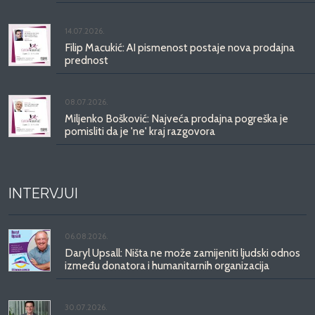
14.07.2026.
Filip Macukić: AI pismenost postaje nova prodajna
prednost
08.07.2026.
Miljenko Bošković: Najveća prodajna pogreška je
pomisliti da je 'ne' kraj razgovora
INTERVJUI
06.08.2026.
Daryl Upsall: Ništa ne može zamijeniti ljudski odnos
između donatora i humanitarnih organizacija
30.07.2026.