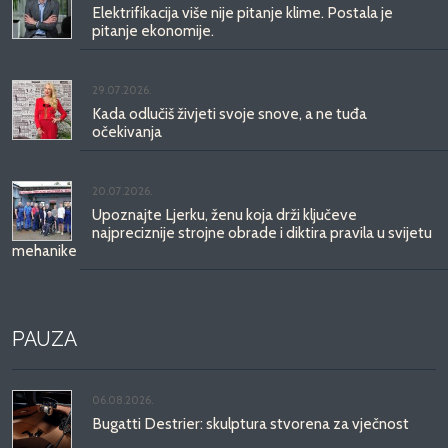
Elektrifikacija više nije pitanje klime. Postala je
pitanje ekonomije.
29.07.2026.
Kada odlučiš živjeti svoje snove, a ne tuđa
očekivanja
20.07.2026.
Upoznajte Ljerku, ženu koja drži ključeve
najpreciznije strojne obrade i diktira pravila u svijetu
mehanike
PAUZA
06.08.2026.
Bugatti Destrier: skulptura stvorena za vječnost