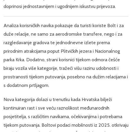
doprinosi jednostavnijem i ugodnijem iskustvu prijevoza.
Analiza korisničkih navika pokazuje da turisti koriste Bolt i za
duže relacije, ne samo za aerodromske transfere, nego i za
razgledavanje gradova te jednodnevne izlete prema
prirodnim atrakcijama poput Plitvičkih jezera i Nacionalnog
parka Krka. Dodatno, strani korisnici tijekom odmora češće
biraju vozila više kategorije, tražeći višu razinu udobnosti i
prostranosti tijekom putovanja, posebno na dužim relacijama i
s dodatnom prtljagom.
Nova kategorija dolazi u trenutku kada Hrvatska bilježi
kontinuiran rast i sve veću raznolikost međunarodnih
posjetitelja, s različitim navikama, očekivanjima i potrebama
tijekom putovanja. Boltovi podaci mobilnosti iz 2025. otkrivaju