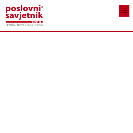
Skoči na glavni sadržaj