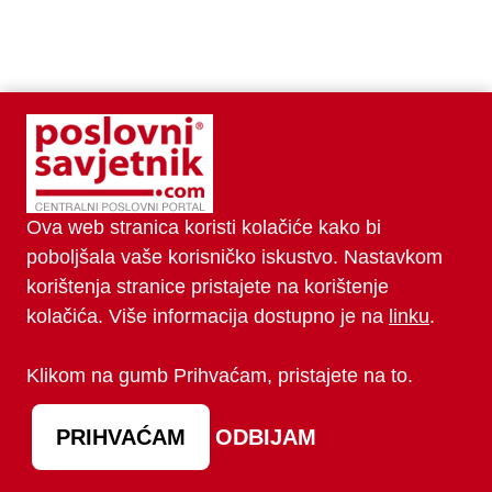
Ova web stranica koristi kolačiće kako bi
poboljšala vaše korisničko iskustvo. Nastavkom
korištenja stranice pristajete na korištenje
kolačića. Više informacija dostupno je na
linku
.
Klikom na gumb Prihvaćam, pristajete na to.
ZADNJE OBJAVLJENO
PRIHVAĆAM
ODBIJAM
06.08.2026.
Bugatti Destrier: skulptura stvorena za
vječnost