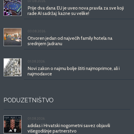
07.08.2026.
Prije dva dana EU je uveo nova pravila za sve koji
rade AI sadržaj: kazne su velike!
03.08.2026.
Otvoren jedan od najvećih family hotela na
srednjem Jadranu
01.08.2026.
Novi zakon o najmu bolje štiti najmoprimce, ali i
najmodavce
PODUZETNIŠTVO
01.08.2026.
adidas i Hrvatski nogometni savez objavili
višegodišnje partnerstvo