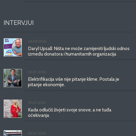
INTERVJUI
06.08.2026.
Daryl Upsall: Ništa ne može zamijeniti ljudski odnos
između donatora i humanitarnih organizacija
30.07.2026.
Elektrifikacija više nije pitanje klime. Postala je
pitanje ekonomije.
29.07.2026.
Kada odlučiš živjeti svoje snove, a ne tuđa
očekivanja
20.07.2026.