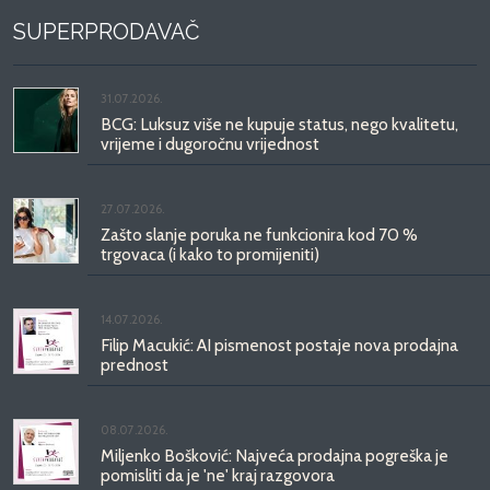
SUPERPRODAVAČ
31.07.2026.
BCG: Luksuz više ne kupuje status, nego kvalitetu,
vrijeme i dugoročnu vrijednost
27.07.2026.
Zašto slanje poruka ne funkcionira kod 70 %
trgovaca (i kako to promijeniti)
14.07.2026.
Filip Macukić: AI pismenost postaje nova prodajna
prednost
08.07.2026.
Miljenko Bošković: Najveća prodajna pogreška je
pomisliti da je 'ne' kraj razgovora