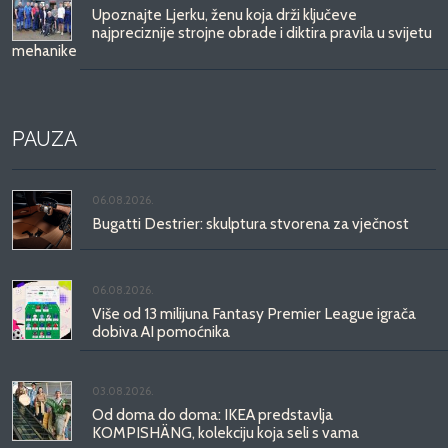
Upoznajte Ljerku, ženu koja drži ključeve
najpreciznije strojne obrade i diktira pravila u svijetu
mehanike
PAUZA
06.08.2026.
Bugatti Destrier: skulptura stvorena za vječnost
06.08.2026.
Više od 13 milijuna Fantasy Premier League igrača
dobiva AI pomoćnika
03.08.2026.
Od doma do doma: IKEA predstavlja
KOMPISHÄNG, kolekciju koja seli s vama