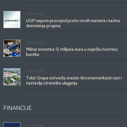
30.07.2026.
UGP najavio prosvjed protiv novih nameta i načina
donošenja propisa
29.07.2026.
Mlinar investira 12 milijuna eura u osječku tvornicu
bureka
29.07.2026.
Tokić Grupa ostvarila snažan dvoznamenkasti rast i
nastavlja strateška ulaganja
FINANCIJE
07.08.2026.