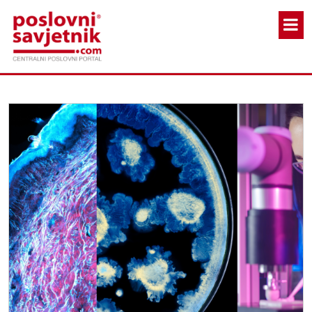
Skoči na glavni sadržaj