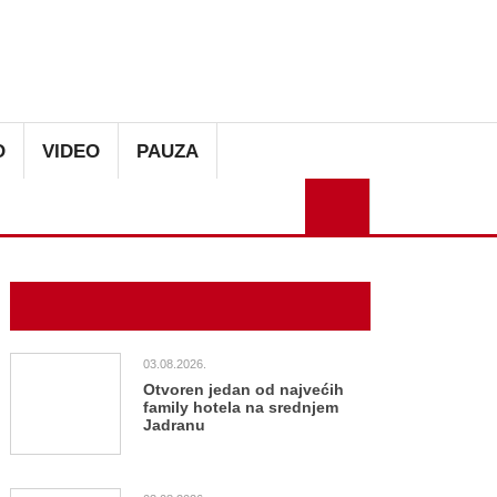
O
VIDEO
PAUZA
SEARCH
ZADNJE OBJAVLJENO
03.08.2026.
Otvoren jedan od najvećih
family hotela na srednjem
Jadranu