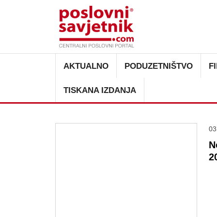
Main navigation
AKTUALNO
PODUZETNIŠTVO
F
TISKANA IZDANJA
03
N
2