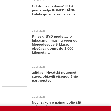
03.08.2026.
Od doma do doma: IKEA
predstavlja KOMPISHÄNG,
kolekciju koja seli s vama
03.08.2026.
Kineski BYD predstavio
luksuznu limuzinu veću od
Mercedesove S-klase,
obećava domet do 1.000
kilometara
01.08.2026.
adidas i Hrvatski nogometni
savez objavili višegodišnje
partnerstvo
01.08.2026.
Novi zakon o najmu bolje štiti
najmoprimce, ali i
najmodavce