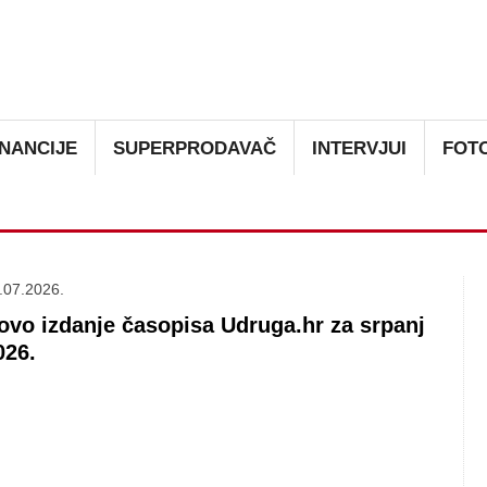
Skoči na glavni sadržaj
INANCIJE
SUPERPRODAVAČ
INTERVJUI
FOT
.07.2026.
ovo izdanje časopisa Udruga.hr za srpanj
026.