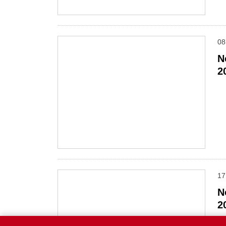
08
N
2
17
N
2