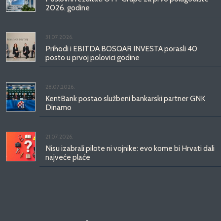
2026. godine
31.07.2026.
Prihodi i EBITDA BOSQAR INVESTA porasli 40
posto u prvoj polovici godine
28.07.2026.
KentBank postao službeni bankarski partner GNK
Dinamo
21.07.2026.
Nisu izabrali pilote ni vojnike: evo kome bi Hrvati dali
najveće plaće