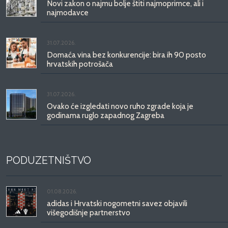
Novi zakon o najmu bolje štiti najmoprimce, ali i
najmodavce
31.07.2026.
Domaća vina bez konkurencije: bira ih 90 posto
hrvatskih potrošača
31.07.2026.
Ovako će izgledati novo ruho zgrade koja je
godinama ruglo zapadnog Zagreba
PODUZETNIŠTVO
01.08.2026.
adidas i Hrvatski nogometni savez objavili
višegodišnje partnerstvo