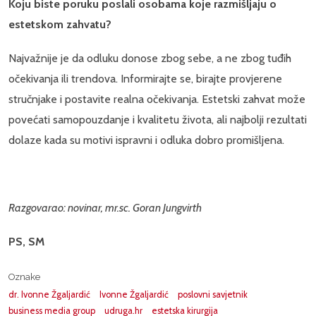
Koju biste poruku poslali osobama koje razmišljaju o
estetskom zahvatu?
Najvažnije je da odluku donose zbog sebe, a ne zbog tuđih
očekivanja ili trendova. Informirajte se, birajte provjerene
stručnjake i postavite realna očekivanja. Estetski zahvat može
povećati samopouzdanje i kvalitetu života, ali najbolji rezultati
dolaze kada su motivi ispravni i odluka dobro promišljena.
Razgovarao: novinar, mr.sc. Goran Jungvirth
PS, SM
Oznake
dr. Ivonne Žgaljardić
Ivonne Žgaljardić
poslovni savjetnik
business media group
udruga.hr
estetska kirurgija