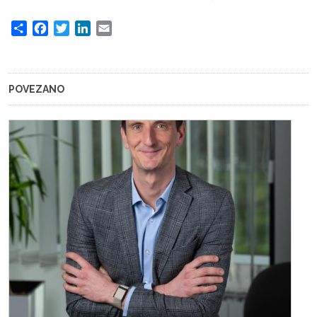
Share
Facebook
Twitter
LinkedIn
Email
POVEZANO