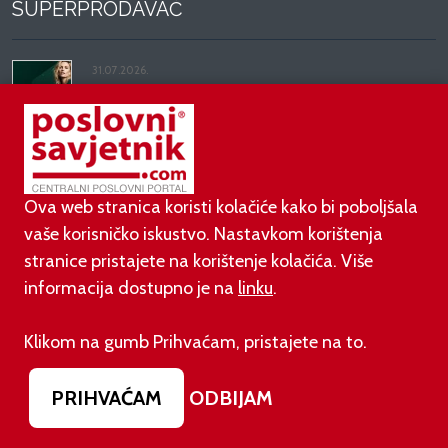
SUPERPRODAVAČ
31.07.2026.
BCG: Luksuz više ne kupuje status, nego kvalitetu,
vrijeme i dugoročnu vrijednost
27.07.2026.
Zašto slanje poruka ne funkcionira kod 70 %
Ova web stranica koristi kolačiće kako bi poboljšala
trgovaca (i kako to promijeniti)
vaše korisničko iskustvo. Nastavkom korištenja
stranice pristajete na korištenje kolačića. Više
14.07.2026.
informacija dostupno je na
linku
.
Filip Macukić: AI pismenost postaje nova prodajna
prednost
Klikom na gumb Prihvaćam, pristajete na to.
08.07.2026.
PRIHVAĆAM
ODBIJAM
Miljenko Bošković: Najveća prodajna pogreška je
pomisliti da je 'ne' kraj razgovora