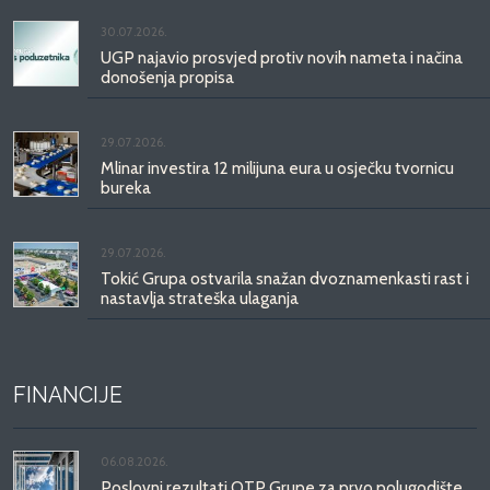
30.07.2026.
UGP najavio prosvjed protiv novih nameta i načina
donošenja propisa
29.07.2026.
Mlinar investira 12 milijuna eura u osječku tvornicu
bureka
29.07.2026.
Tokić Grupa ostvarila snažan dvoznamenkasti rast i
nastavlja strateška ulaganja
FINANCIJE
06.08.2026.
Poslovni rezultati OTP Grupe za prvo polugodište