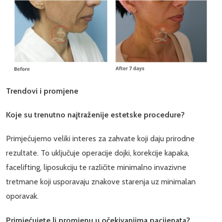
Trendovi i promjene
Koje su trenutno najtraženije estetske procedure?
Primjećujemo veliki interes za zahvate koji daju prirodne
rezultate. To uključuje operacije dojki, korekcije kapaka,
facelifting, liposukciju te različite minimalno invazivne
tretmane koji usporavaju znakove starenja uz minimalan
oporavak.
Primjećujete li promjenu u očekivanjima pacijenata?