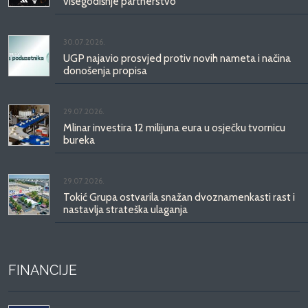
višegodišnje partnerstvo
30.07.2026.
UGP najavio prosvjed protiv novih nameta i načina
donošenja propisa
29.07.2026.
Mlinar investira 12 milijuna eura u osječku tvornicu
bureka
29.07.2026.
Tokić Grupa ostvarila snažan dvoznamenkasti rast i
nastavlja strateška ulaganja
FINANCIJE