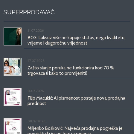
SUPERPRODAVAČ
31.07.2026.
BCG: Luksuz više ne kupuje status, nego kvalitetu,
vrijeme i dugoročnu vrijednost
27.07.2026.
Zašto slanje poruka ne funkcionira kod 70 %
trgovaca (i kako to promijeniti)
14.07.2026.
Filip Macukić: AI pismenost postaje nova prodajna
prednost
08.07.2026.
Miljenko Bošković: Najveća prodajna pogreška je
pomisliti da je 'ne' kraj razgovora