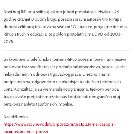
Novi broj RiPup-a svibanj uskoro je kod pretplatnika. Hvala na 24
godine čitanja! U ovom broju, porezni i pravni autorski tim RiPupa
donosi velik broj tekstova na više od 172 stranice, programe desetak
RiPup stručnih edukacija, te poklon pretplatnicima DVD od 2003-
2025.
Svakodnevno telefonskim putem RiPup porezni i pravni tim rješava
poslovne izazove čitatelja iz područja računovodstva, poreza, plaća i
naknada, radnih odnosa i trgovačkog prava. Dnevno, našim
pretplatnicima, odgovorimo na oko dvjesto stručnih telefonskih
upita. Konzultacije su vremenski neograničene, tijekom perioda
trajanja vaše pretplate možete nas kontaktirati neograničen broj
puta-bez naplate telefonskih impulsa.
Narudžbenica
https://www.racunovodstvo-porezi.hr/pretplata-na-casopis-
racunovodstvo-i-porezi…