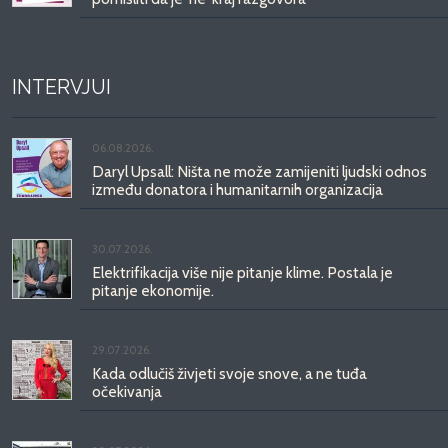
INTERVJUI
06.08.2026.
Daryl Upsall: Ništa ne može zamijeniti ljudski odnos
između donatora i humanitarnih organizacija
30.07.2026.
Elektrifikacija više nije pitanje klime. Postala je
pitanje ekonomije.
29.07.2026.
Kada odlučiš živjeti svoje snove, a ne tuđa
očekivanja