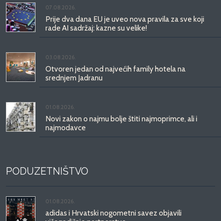
07.08.2026.
Prije dva dana EU je uveo nova pravila za sve koji
rade AI sadržaj: kazne su velike!
03.08.2026.
Otvoren jedan od najvećih family hotela na
srednjem Jadranu
01.08.2026.
Novi zakon o najmu bolje štiti najmoprimce, ali i
najmodavce
PODUZETNIŠTVO
01.08.2026.
adidas i Hrvatski nogometni savez objavili