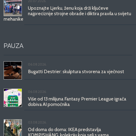
20.07.2026.
Upoznajte Ljerku, ženu koja drži ključeve
najpreciznije strojne obrade i diktira pravila u svijetu
mehanike
PAUZA
06.08.2026.
Bugatti Destrier: skulptura stvorena za vječnost
06.08.2026.
Više od 13 milijuna Fantasy Premier League igrača
dobiva AI pomoćnika
03.08.2026.
Od doma do doma: IKEA predstavlja
KOMPISHÄNG, kolekciju koja seli s vama