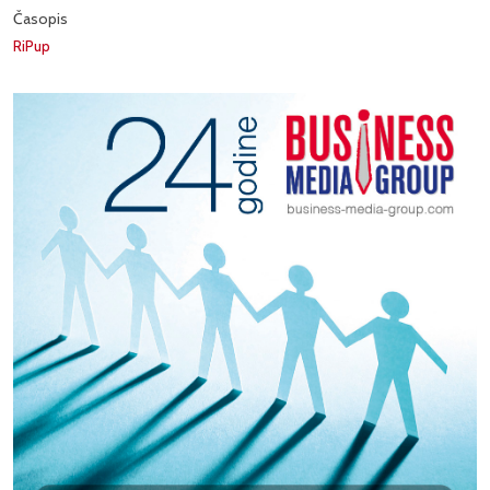
Časopis
RiPup