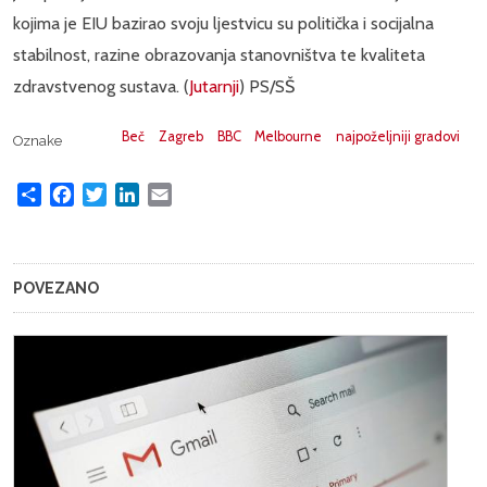
kojima je EIU bazirao svoju ljestvicu su politička i socijalna
stabilnost, razine obrazovanja stanovništva te kvaliteta
zdravstvenog sustava. (
Jutarnji
) PS/SŠ
Beč
Zagreb
BBC
Melbourne
najpoželjniji gradovi
Oznake
Share
Facebook
Twitter
LinkedIn
Email
POVEZANO