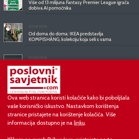
Više od 13 milijuna Fantasy Premier League igrača
dobiva AI pomoćnika
03.08.2026.
Od doma do doma: IKEA predstavlja
KOMPISHÄNG, kolekciju koja seli s vama
03.08.2026.
Kineski BYD predstavio luksuznu limuzinu veću od
Mercedesove S-klase, obećava domet do 1.000
kilometara
Ova web stranica koristi kolačiće kako bi poboljšala
vaše korisničko iskustvo. Nastavkom korištenja
stranice pristajete na korištenje kolačića. Više
informacija dostupno je na
linku
.
©
poslovni-savjetnik.com član je