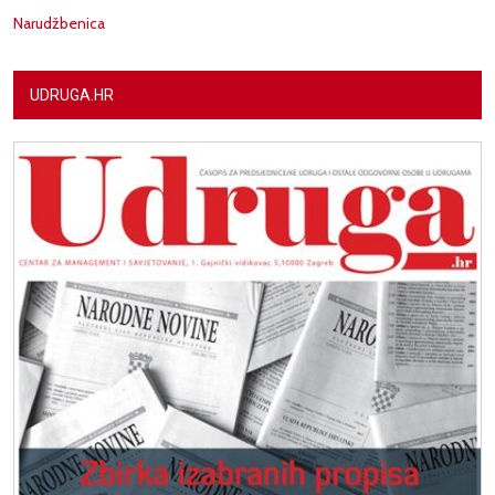
Narudžbenica
UDRUGA.HR