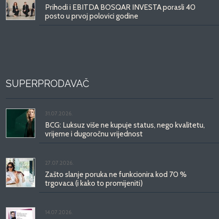
Prihodi i EBITDA BOSQAR INVESTA porasli 40
posto u prvoj polovici godine
SUPERPRODAVAČ
31.07.2026.
BCG: Luksuz više ne kupuje status, nego kvalitetu,
vrijeme i dugoročnu vrijednost
27.07.2026.
Zašto slanje poruka ne funkcionira kod 70 %
trgovaca (i kako to promijeniti)
14.07.2026.