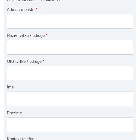
Polja označena s
*
su obavezna
Adresa e-pošte
*
Naziv tvrtke / udruge
*
OIB tvrtke / udruge
*
Ime
Prezime
Kontakt telefon