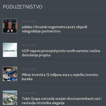
PODUZETNIŠTVO
01.08.2026.
adidas i Hrvatski nogometni savez objavili
višegodišnje partnerstvo
30.07.2026.
UGP najavio prosvjed protiv novih nameta i načina
donošenja propisa
29.07.2026.
Mlinar investira 12 milijuna eura u osječku tvornicu
bureka
29.07.2026.
Tokić Grupa ostvarila snažan dvoznamenkasti rast i
nastavlja strateška ulaganja