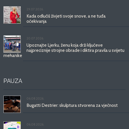
29.07.2026.
Kada odlučiš živjeti svoje snove, a ne tuđa
očekivanja
20.07.2026.
Upoznajte Ljerku, ženu koja drži ključeve
najpreciznije strojne obrade i diktira pravila u svijetu
mehanike
PAUZA
06.08.2026.
Bugatti Destrier: skulptura stvorena za vječnost
06.08.2026.