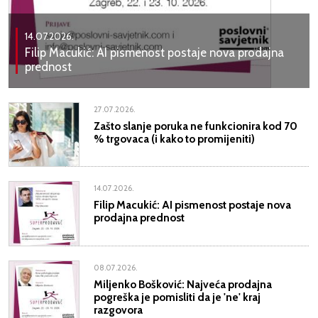
14.07.2026.
Filip Macukić: AI pismenost postaje nova prodajna
prednost
27.07.2026.
Zašto slanje poruka ne funkcionira kod 70
% trgovaca (i kako to promijeniti)
14.07.2026.
Filip Macukić: AI pismenost postaje nova
prodajna prednost
08.07.2026.
Miljenko Bošković: Najveća prodajna
pogreška je pomisliti da je 'ne' kraj
razgovora