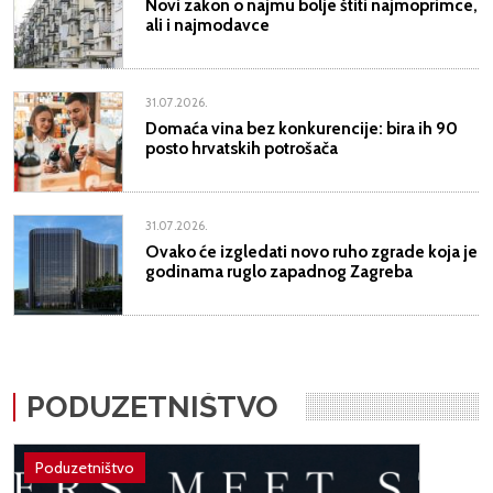
Novi zakon o najmu bolje štiti najmoprimce,
ali i najmodavce
31.07.2026.
Domaća vina bez konkurencije: bira ih 90
posto hrvatskih potrošača
31.07.2026.
Ovako će izgledati novo ruho zgrade koja je
godinama ruglo zapadnog Zagreba
PODUZETNIŠTVO
Poduzetništvo