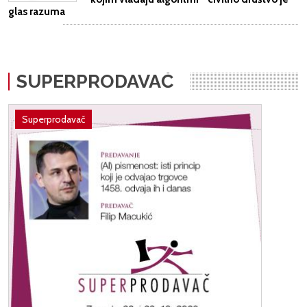
glas razuma
SUPERPRODAVAČ
Superprodavač