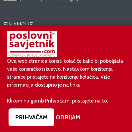
FINANCIJE
07.08.2026.
Pokazatelji uspješnosti poslovanja poduzetnika
Hrvatske u 2025. godini
Ova web stranica koristi kolačiće kako bi poboljšala
vaše korisničko iskustvo. Nastavkom korištenja
07.08.2026.
stranice pristajete na korištenje kolačića. Više
Valamar u prvih šest mjeseci 2026. godine zabilježio
informacija dostupno je na
linku
.
rast od 10%
Klikom na gumb Prihvaćam, pristajete na to.
06.08.2026.
Poslovni rezultati OTP Grupe za prvo polugodište
2026. godine
PRIHVAĆAM
ODBIJAM
31.07.2026.