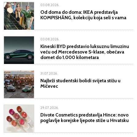
03.08.2026.
Od doma do doma: IKEA predstavlja
KOMPISHÄNG, kolekciju koja seli s vama
03.08.2026.
Kineski BYD predstavio luksuznu limuzinu
veću od Mercedesove S-klase, obećava
domet do 1.000 kilometara
31.07.2026.
Najbrži studentski bolidi svijeta stižu u
Mičevec
29.07.2026.
Divote Cosmetics predstavlja Hince: novo
poglavlje korejske ljepote stiže u Hrvatsku