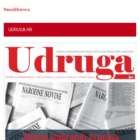
Narudžbenica
UDRUGA.HR