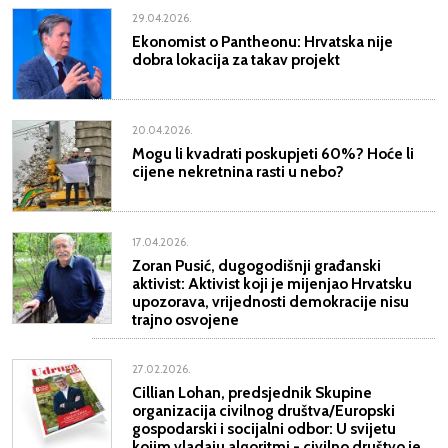
29.04.2026.
Ekonomist o Pantheonu: Hrvatska nije
dobra lokacija za takav projekt
20.04.2026.
Mogu li kvadrati poskupjeti 60%? Hoće li
cijene nekretnina rasti u nebo?
17.04.2026.
Zoran Pusić, dugogodišnji građanski
aktivist: Aktivist koji je mijenjao Hrvatsku
upozorava, vrijednosti demokracije nisu
trajno osvojene
27.02.2026.
Cillian Lohan, predsjednik Skupine
organizacija civilnog društva/Europski
gospodarski i socijalni odbor: U svijetu
kojim vladaju algoritmi - civilno društvo je