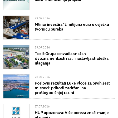
29.07.2026.
Mlinar investira 12 milijuna eura u osječku
tvornicu bureka
29.07.2026.
Tokić Grupa ostvarila snažan
dvoznamenkasti rast i nastavlja strateška
ulaganja
28.07.2026.
Poslovni rezultati Luke Ploče za prvih šest
mjeseci: prihodi zadržani na
prošlogodišnjoj razini
27.07.2026.
HUP upozorava: Više poreza znači manje
ulaganja