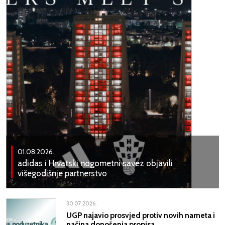
01.08.2026.
adidas i Hrvatski nogometni savez objavili
višegodišnje partnerstvo
30.07.2026.
UGP najavio prosvjed protiv novih nameta i
načina donošenja propisa