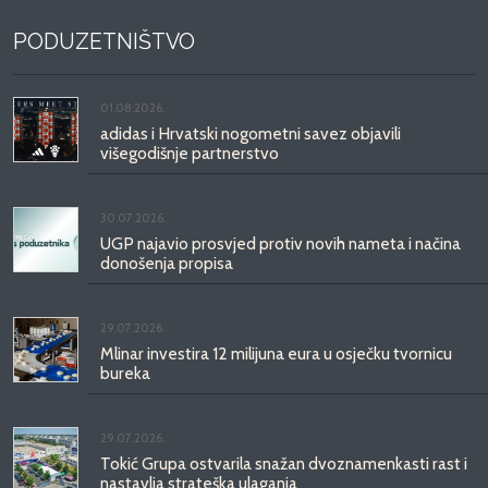
PODUZETNIŠTVO
01.08.2026.
adidas i Hrvatski nogometni savez objavili
višegodišnje partnerstvo
30.07.2026.
UGP najavio prosvjed protiv novih nameta i načina
donošenja propisa
29.07.2026.
Mlinar investira 12 milijuna eura u osječku tvornicu
bureka
29.07.2026.
Tokić Grupa ostvarila snažan dvoznamenkasti rast i
nastavlja strateška ulaganja