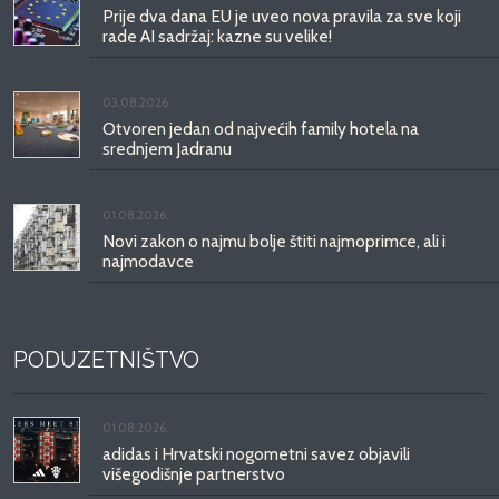
Prije dva dana EU je uveo nova pravila za sve koji
rade AI sadržaj: kazne su velike!
03.08.2026.
Otvoren jedan od najvećih family hotela na
srednjem Jadranu
01.08.2026.
Novi zakon o najmu bolje štiti najmoprimce, ali i
najmodavce
PODUZETNIŠTVO
01.08.2026.
adidas i Hrvatski nogometni savez objavili
višegodišnje partnerstvo