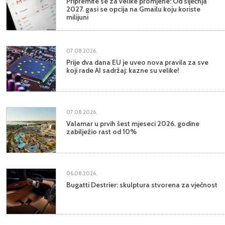
Pripremite se za velike promjene: Od siječnja
2027. gasi se opcija na Gmailu koju koriste
milijuni
07.08.2026.
Prije dva dana EU je uveo nova pravila za sve
koji rade AI sadržaj: kazne su velike!
07.08.2026.
Valamar u prvih šest mjeseci 2026. godine
zabilježio rast od 10%
06.08.2026.
Bugatti Destrier: skulptura stvorena za vječnost