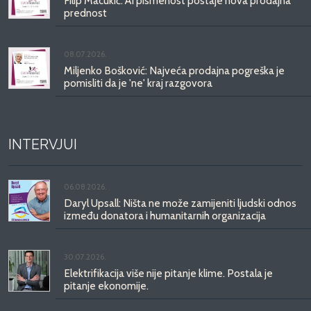
Filip Macukić: AI pismenost postaje nova prodajna
prednost
08.07.2026.
Miljenko Bošković: Najveća prodajna pogreška je
pomisliti da je 'ne' kraj razgovora
INTERVJUI
06.08.2026.
Daryl Upsall: Ništa ne može zamijeniti ljudski odnos
između donatora i humanitarnih organizacija
30.07.2026.
Elektrifikacija više nije pitanje klime. Postala je
pitanje ekonomije.