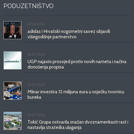
PODUZETNIŠTVO
01.08.2026.
adidas i Hrvatski nogometni savez objavili
višegodišnje partnerstvo
30.07.2026.
UGP najavio prosvjed protiv novih nameta i načina
donošenja propisa
29.07.2026.
Mlinar investira 12 milijuna eura u osječku tvornicu
bureka
29.07.2026.
Tokić Grupa ostvarila snažan dvoznamenkasti rast i
nastavlja strateška ulaganja