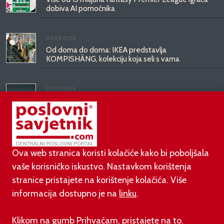
dobiva AI pomoćnika
03.08.2026.
Od doma do doma: IKEA predstavlja
KOMPISHÄNG, kolekciju koja seli s vama
03.08.2026.
Kineski BYD predstavio luksuznu limuzinu veću od
Mercedesove S-klase, obećava domet do 1.000
kilometara
Ova web stranica koristi kolačiće kako bi poboljšala
vaše korisničko iskustvo. Nastavkom korištenja
stranice pristajete na korištenje kolačića. Više
informacija dostupno je na
linku
.
©
poslovni-savjetnik.com član je
Klikom na gumb Prihvaćam, pristajete na to.