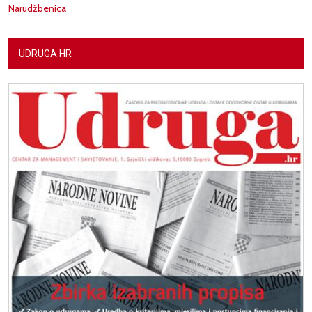
Narudžbenica
UDRUGA.HR