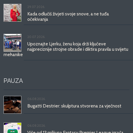
29.07.2026.
Kada odlučiš živjeti svoje snove, a ne tuđa
očekivanja
20.07.2026.
Upoznajte Ljerku, ženu koja drži ključeve
najpreciznije strojne obrade i diktira pravila u svijetu
mehanike
PAUZA
06.08.2026.
Bugatti Destrier: skulptura stvorena za vječnost
06.08.2026.
Više od 13 milijuna Fantasy Premier League igrača