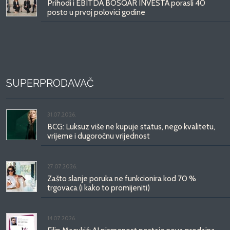
Prihodi i EBITDA BOSQAR INVESTA porasli 40
posto u prvoj polovici godine
SUPERPRODAVAČ
31.07.2026.
BCG: Luksuz više ne kupuje status, nego kvalitetu,
vrijeme i dugoročnu vrijednost
27.07.2026.
Zašto slanje poruka ne funkcionira kod 70 %
trgovaca (i kako to promijeniti)
14.07.2026.