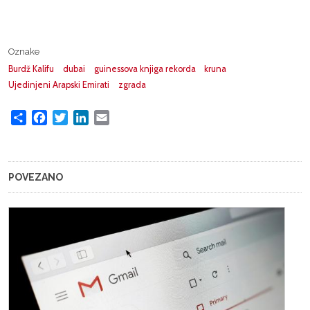
Oznake
Burdž Kalifu
dubai
guinessova knjiga rekorda
kruna
Ujedinjeni Arapski Emirati
zgrada
Share
Facebook
Twitter
LinkedIn
Email
POVEZANO