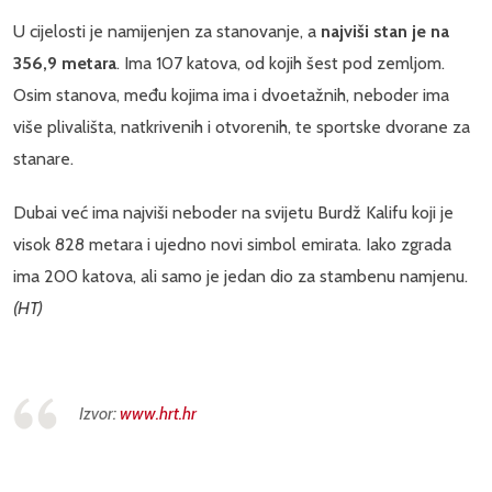
U cijelosti je namijenjen za stanovanje, a
najviši stan je na
356,9 metara
. Ima 107 katova, od kojih šest pod zemljom.
Osim stanova, među kojima ima i dvoetažnih, neboder ima
više plivališta, natkrivenih i otvorenih, te sportske dvorane za
stanare.
Dubai već ima najviši neboder na svijetu Burdž Kalifu koji je
visok 828 metara i ujedno novi simbol emirata. Iako zgrada
ima 200 katova, ali samo je jedan dio za stambenu namjenu.
(HT)
Izvor:
www.hrt.hr