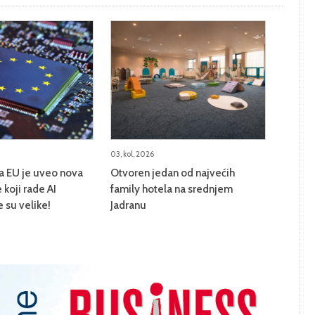
03, kol, 2026
na EU je uveo nova
Otvoren jedan od najvećih
 koji rade AI
family hotela na srednjem
e su velike!
Jadranu