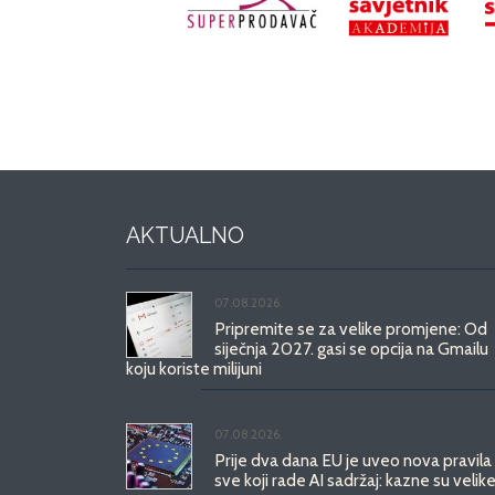
AKTUALNO
07.08.2026.
Pripremite se za velike promjene: Od
siječnja 2027. gasi se opcija na Gmailu
koju koriste milijuni
07.08.2026.
Prije dva dana EU je uveo nova pravila
sve koji rade AI sadržaj: kazne su velike