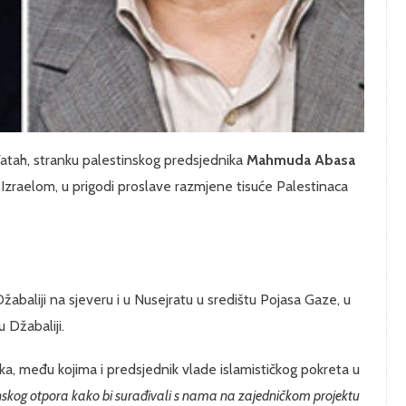
Fatah, stranku palestinskog predsjednika
Mahmuda Abasa
Izraelom, u prigodi proslave razmjene tisuće Palestinaca
žabaliji na sjeveru i u Nusejratu u središtu Pojasa Gaze, u
 Džabaliji.
ka, među kojima i predsjednik vlade islamističkog pokreta u
kog otpora kako bi surađivali s nama na zajedničkom projektu