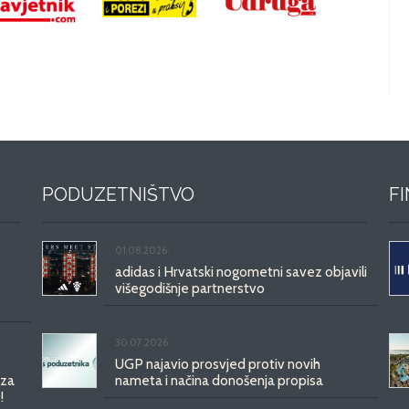
PODUZETNIŠTVO
F
01.08.2026.
adidas i Hrvatski nogometni savez objavili
višegodišnje partnerstvo
30.07.2026.
UGP najavio prosvjed protiv novih
 za
nameta i načina donošenja propisa
!