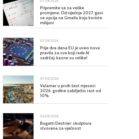
07.08.2026.
Pripremite se za velike
promjene: Od siječnja 2027. gasi
se opcija na Gmailu koju koriste
milijuni
07.08.2026.
Prije dva dana EU je uveo nova
pravila za sve koji rade AI
sadržaj: kazne su velike!
07.08.2026.
Valamar u prvih šest mjeseci
2026. godine zabilježio rast od
10%
06.08.2026.
Bugatti Destrier: skulptura
stvorena za vječnost