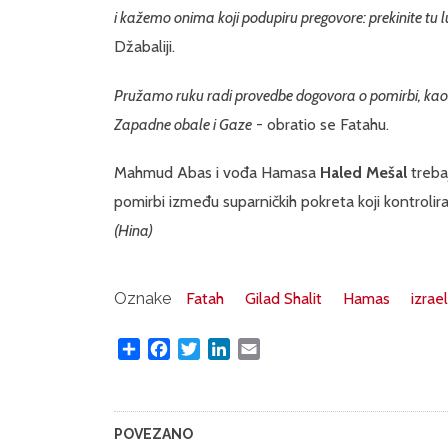
i kažemo onima koji podupiru pregovore: prekinite tu 
Džabaliji.
Pružamo ruku radi provedbe dogovora o pomirbi, kao š
Zapadne obale i Gaze
- obratio se Fatahu.
Mahmud Abas i vođa Hamasa
Haled Mešal
treba
pomirbi između suparničkih pokreta koji kontrol
(Hina)
Oznake
Fatah
Gilad Shalit
Hamas
izrael
Share
Facebook
Twitter
LinkedIn
Email
POVEZANO