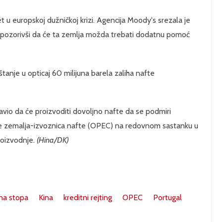
et u europskoj dužničkoj krizi. Agencija Moody's srezala je
, upozorivši da će ta zemlja možda trebati dodatnu pomoć
uštanje u opticaj 60 milijuna barela zaliha nafte
javio da će proizvoditi dovoljno nafte da se podmiri
ije zemalja-izvoznica nafte (OPEC) na redovnom sastanku u
roizvodnje.
(Hina/DK)
na stopa
Kina
kreditni rejting
OPEC
Portugal