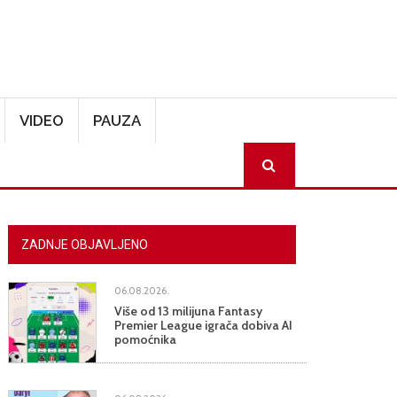
VIDEO
PAUZA
SEARCH
ZADNJE OBJAVLJENO
06.08.2026.
Više od 13 milijuna Fantasy
Premier League igrača dobiva AI
pomoćnika