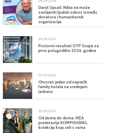
06.08.2026.
Daryl Upsall: Ništa ne može
zamijeniti ljudski odnos između
donatora i humanitarnih
organizacija
06.08.2026.
Poslovni rezultati OTP Grupe za
prvo polugodište 2026. godine
03.08.2026.
Otvoren jedan od najvećih
family hotela na srednjem
Jadranu
03.08.2026.
Od doma do doma: IKEA
predstavlja KOMPISHÄNG,
kolekciju koja seli s vama