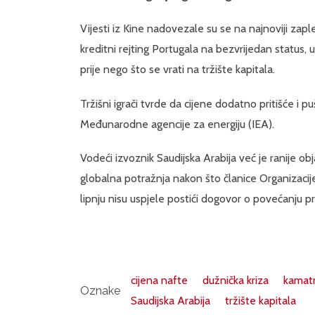
Vijesti iz Kine nadovezale su se na najnoviji zapl
kreditni rejting Portugala na bezvrijedan status
prije nego što se vrati na tržište kapitala.
Tržišni igrači tvrde da cijene dodatno pritišće i p
Međunarodne agencije za energiju (IEA).
Vodeći izvoznik Saudijska Arabija već je ranije ob
globalna potražnja nakon što članice Organizac
lipnju nisu uspjele postići dogovor o povećanju p
cijena nafte
dužnička kriza
kamat
Oznake
Saudijska Arabija
tržište kapitala