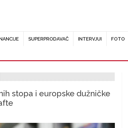
Skoči na glavni sadržaj
INANCIJE
SUPERPRODAVAČ
INTERVJUI
FOTO
ih stopa i europske dužničke
afte