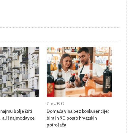
31, srp, 2026
najmu bolje štiti
Domaća vina bez konkurencije:
 ali i najmodavce
bira ih 90 posto hrvatskih
potrošača