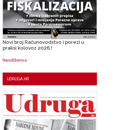
Novi broj Računovodstvo i porezi u
praksi kolovoz 2026.!
Narudžbenica
UDRUGA.HR