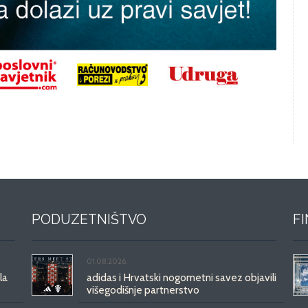
PODUZETNIŠTVO
F
01.08.2026.
la
adidas i Hrvatski nogometni savez objavili
višegodišnje partnerstvo