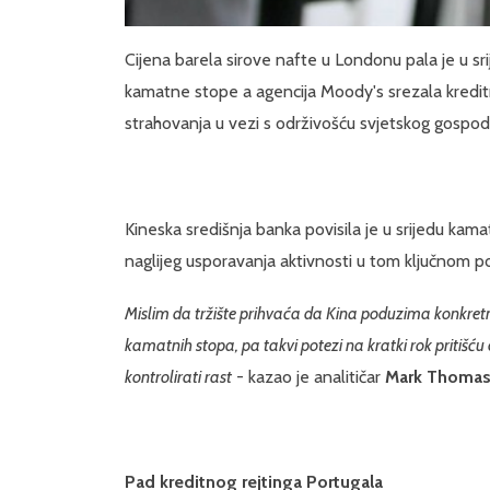
Cijena barela sirove nafte u Londonu pala je u sri
kamatne stope a agencija Moody's srezala kreditni
strahovanja u vezi s održivošću svjetskog gospo
Kineska središnja banka povisila je u srijedu kama
naglijeg usporavanja aktivnosti u tom ključnom p
Mislim da tržište prihvaća da Kina poduzima konkret
kamatnih stopa, pa takvi potezi na kratki rok pritišću c
kontrolirati rast
- kazao je analitičar
Mark Thoma
Pad kreditnog rejtinga Portugala