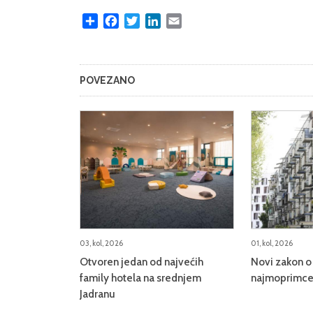
Share
Facebook
Twitter
LinkedIn
Email
POVEZANO
03, kol, 2026
01, kol, 2026
Otvoren jedan od najvećih
Novi zakon o 
family hotela na srednjem
najmoprimce,
Jadranu