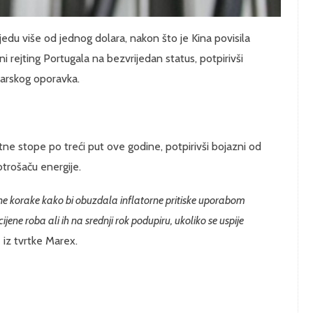
jedu više od jednog dolara, nakon što je Kina povisila
 rejting Portugala na bezvrijedan status, potpirivši
darskog oporavka.
tne stope po treći put ove godine, potpirivši bojazni od
otrošaču energije.
ne korake kako bi obuzdala inflatorne pritiske uporabom
ijene roba ali ih na srednji rok podupiru, ukoliko se uspije
s
iz tvrtke Marex.