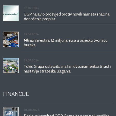
30.07.2026.
UGP najavio prosvjed protiv novih nameta i načina
donošenja propisa
29.07.2026.
Mlinar investira 12 milijuna eura u osječku tvornicu
bureka
29.07.2026.
Tokić Grupa ostvarila snažan dvoznamenkasti rast i
nastavlja strateška ulaganja
FINANCIJE
06.08.2026.
Poslovni rezultati OTP Grupe za prvo polugodište