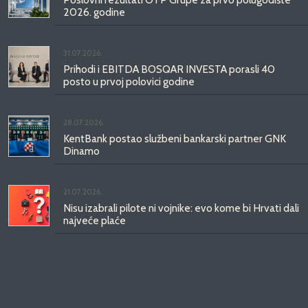
2026. godine
31.07.2026.
Prihodi i EBITDA BOSQAR INVESTA porasli 40
posto u prvoj polovici godine
28.07.2026.
KentBank postao službeni bankarski partner GNK
Dinamo
21.07.2026.
Nisu izabrali pilote ni vojnike: evo kome bi Hrvati dali
najveće plaće