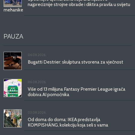
najpreciznije strojne obrade i diktira pravila u svijetu
mehanike
PAUZA
06.08.2026.
Bugatti Destrier: skulptura stvorena za vječnost
06.08.2026.
Više od 13 milijuna Fantasy Premier League igrača
dobiva AI pomoćnika
03.08.2026.
Od doma do doma: IKEA predstavlja
KOMPISHÄNG, kolekciju koja seli s vama