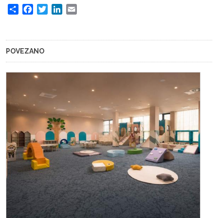
Share
Facebook
Twitter
LinkedIn
Email
POVEZANO