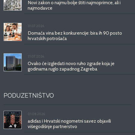
Novi zakon o najmu bolje štiti najmoprimce, ali i
najmodavce
31.07.2026.
Domaća vina bez konkurencije: bira ih 90 posto
hrvatskih potrošača
31.07.2026.
Ovako će izgledati novo ruho zgrade koja je
godinama ruglo zapadnog Zagreba
PODUZETNIŠTVO
01.08.2026.
adidas i Hrvatski nogometni savez objavili
višegodišnje partnerstvo