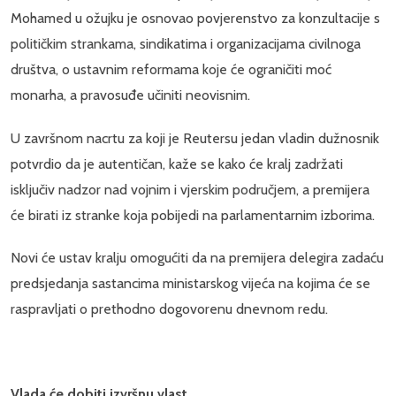
Mohamed u ožujku je osnovao povjerenstvo za konzultacije s
političkim strankama, sindikatima i organizacijama civilnoga
društva, o ustavnim reformama koje će ograničiti moć
monarha, a pravosuđe učiniti neovisnim.
U završnom nacrtu za koji je Reutersu jedan vladin dužnosnik
potvrdio da je autentičan, kaže se kako će kralj zadržati
isključiv nadzor nad vojnim i vjerskim područjem, a premijera
će birati iz stranke koja pobijedi na parlamentarnim izborima.
Novi će ustav kralju omogućiti da na premijera delegira zadaću
predsjedanja sastancima ministarskog vijeća na kojima će se
raspravljati o prethodno dogovorenu dnevnom redu.
Vlada će dobiti izvršnu vlast