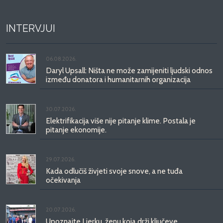
INTERVJUI
06.08.2026.
Daryl Upsall: Ništa ne može zamijeniti ljudski odnos
između donatora i humanitarnih organizacija
30.07.2026.
Elektrifikacija više nije pitanje klime. Postala je
pitanje ekonomije.
29.07.2026.
Kada odlučiš živjeti svoje snove, a ne tuđa
očekivanja
20.07.2026.
Upoznajte Ljerku, ženu koja drži ključeve