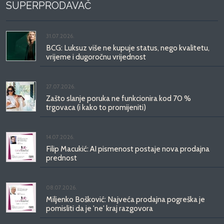
SUPERPRODAVAČ
31.07.2026.
BCG: Luksuz više ne kupuje status, nego kvalitetu,
vrijeme i dugoročnu vrijednost
27.07.2026.
Zašto slanje poruka ne funkcionira kod 70 %
trgovaca (i kako to promijeniti)
14.07.2026.
Filip Macukić: AI pismenost postaje nova prodajna
prednost
08.07.2026.
Miljenko Bošković: Najveća prodajna pogreška je
pomisliti da je 'ne' kraj razgovora