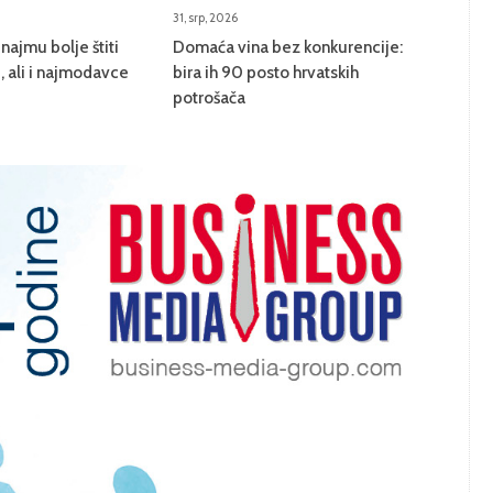
31, srp, 2026
najmu bolje štiti
Domaća vina bez konkurencije:
 ali i najmodavce
bira ih 90 posto hrvatskih
potrošača