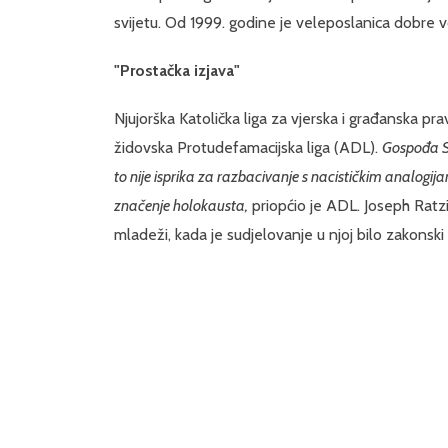
svijetu. Od 1999. godine je veleposlanica dobre 
"Prostačka izjava"
Njujorška Katolička liga za vjerska i građanska pr
židovska Protudefamacijska liga (ADL).
Gospođa S
to nije isprika za razbacivanje s nacističkim analogija
značenje holokausta,
priopćio je ADL. Joseph Ratz
mladeži, kada je sudjelovanje u njoj bilo zakonsk