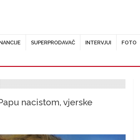
Skoči na glavni sadržaj
INANCIJE
SUPERPRODAVAČ
INTERVJUI
FOTO
Papu nacistom, vjerske