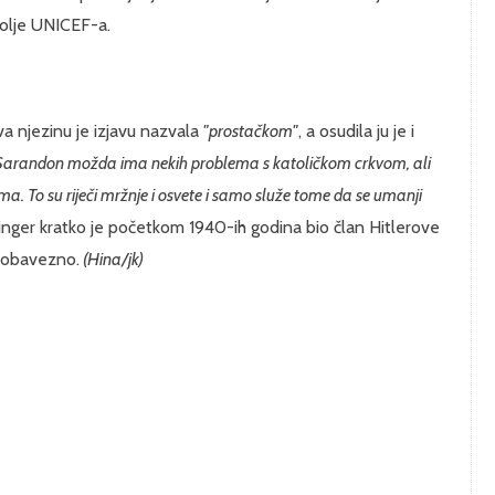
volje UNICEF-a.
ava njezinu je izjavu nazvala
"prostačkom"
, a osudila ju je i
arandon možda ima nekih problema s katoličkom crkvom, ali
ma. To su riječi mržnje i osvete i samo služe tome da se umanji
inger kratko je početkom 1940-ih godina bio član Hitlerove
i obavezno.
(Hina/jk)