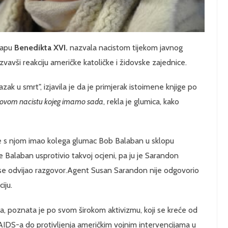
papu
Benedikta XVI.
nazvala nacistom tijekom javnog
vavši reakciju američke katoličke i židovske zajednice.
ak u smrt", izjavila je da je primjerak istoimene knjige po
e ovom nacistu kojeg imamo sada
, rekla je glumica, kako
 je s njom imao kolega glumac Bob Balaban u sklopu
Balaban usprotivio takvoj ocjeni, pa ju je Sarandon
em se odvijao razgovor.Agent Susan Sarandon nije odgovorio
iju.
a, poznata je po svom širokom aktivizmu, koji se kreće od
a AIDS-a do protivljenja američkim vojnim intervencijama u