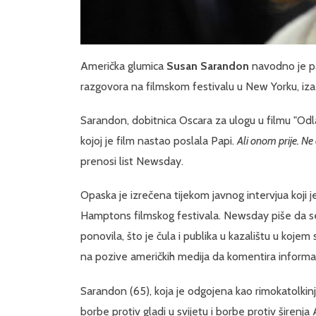
Američka glumica
Susan Sarandon
navodno je 
razgovora na filmskom festivalu u New Yorku, izaz
Sarandon, dobitnica Oscara za ulogu u filmu "Odlaz
kojoj je film nastao poslala Papi.
Ali onom prije. N
prenosi list Newsday.
Opaska je izrečena tijekom javnog intervjua koji
Hamptons filmskog festivala. Newsday piše da se 
ponovila, što je čula i publika u kazalištu u koj
na pozive američkih medija da komentira informac
Sarandon (65), koja je odgojena kao rimokatolkinj
borbe protiv gladi u svijetu i borbe protiv širenj