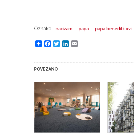
Oznake
nacizam
papa
papa beneditk xvi
Share
Facebook
Twitter
LinkedIn
Email
POVEZANO