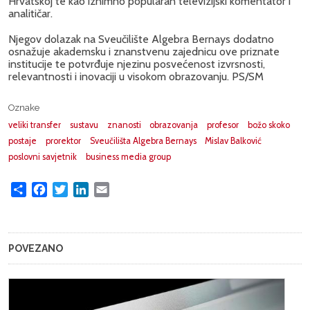
Hrvatskoj te kao iznimno popularan televizijski komentator i
analitičar.
Njegov dolazak na Sveučilište Algebra Bernays dodatno
osnažuje akademsku i znanstvenu zajednicu ove priznate
institucije te potvrđuje njezinu posvećenost izvrsnosti,
relevantnosti i inovaciji u visokom obrazovanju. PS/SM
Oznake
veliki transfer
sustavu
znanosti
obrazovanja
profesor
božo skoko
postaje
prorektor
Sveučilišta Algebra Bernays
Mislav Balković
poslovni savjetnik
business media group
Share
Facebook
Twitter
LinkedIn
Email
POVEZANO