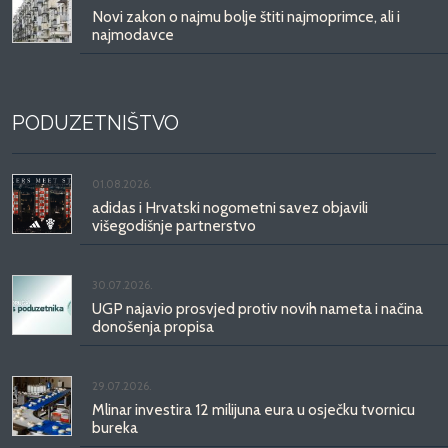
Novi zakon o najmu bolje štiti najmoprimce, ali i
najmodavce
PODUZETNIŠTVO
01.08.2026.
adidas i Hrvatski nogometni savez objavili
višegodišnje partnerstvo
30.07.2026.
UGP najavio prosvjed protiv novih nameta i načina
donošenja propisa
29.07.2026.
Mlinar investira 12 milijuna eura u osječku tvornicu
bureka