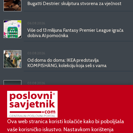
Bugatti Destrier: skulptura stvorena za vječnost
06.08.2026.
Više od 13 milijuna Fantasy Premier League igrača
dobiva AI pomoćnika
03.08.2026.
Od doma do doma: IKEA predstavlja
KOMPISHÄNG, kolekciju koja seli s vama
03.08.2026.
Kineski BYD predstavio luksuznu limuzinu veću od
Mercedesove S-klase, obećava domet do 1.000
kilometara
Ova web stranica koristi kolačiće kako bi poboljšala
vaše korisničko iskustvo. Nastavkom korištenja