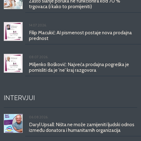
Zašto slanje poruka ne funkcionira kod 70 %
trgovaca (i kako to promijeniti)
14.07.2026.
Filip Macukić: AI pismenost postaje nova prodajna
prednost
08.07.2026.
Miljenko Bošković: Najveća prodajna pogreška je
pomisliti da je 'ne' kraj razgovora
INTERVJUI
06.08.2026.
Daryl Upsall: Ništa ne može zamijeniti ljudski odnos
između donatora i humanitarnih organizacija