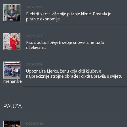
30.07.2026.
Elektrifikacija više nije pitanje klime. Postala je
pitanje ekonomije.
29.07.2026.
Kada odlučiš živjeti svoje snove, a ne tuđa
očekivanja
20.07.2026.
Upoznajte Ljerku, ženu koja drži ključeve
najpreciznije strojne obrade i diktira pravila u svijetu
mehanike
PAUZA
06.08.2026.