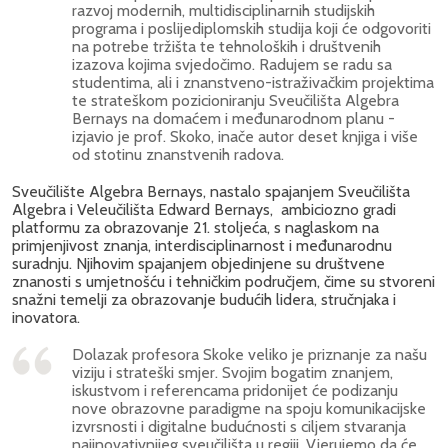
razvoj modernih, multidisciplinarnih studijskih
programa i poslijediplomskih studija koji će odgovoriti
na potrebe tržišta te tehnoloških i društvenih
izazova kojima svjedočimo. Radujem se radu sa
studentima, ali i znanstveno-istraživačkim projektima
te strateškom pozicioniranju Sveučilišta Algebra
Bernays na domaćem i međunarodnom planu -
izjavio je prof. Skoko, inače autor deset knjiga i više
od stotinu znanstvenih radova.
Sveučilište Algebra Bernays, nastalo spajanjem Sveučilišta
Algebra i Veleučilišta Edward Bernays, ambiciozno gradi
platformu za obrazovanje 21. stoljeća, s naglaskom na
primjenjivost znanja, interdisciplinarnost i međunarodnu
suradnju. Njihovim spajanjem objedinjene su društvene
znanosti s umjetnošću i tehničkim područjem, čime su stvoreni
snažni temelji za obrazovanje budućih lidera, stručnjaka i
inovatora.
Dolazak profesora Skoke veliko je priznanje za našu
viziju i strateški smjer. Svojim bogatim znanjem,
iskustvom i referencama pridonijet će podizanju
nove obrazovne paradigme na spoju komunikacijske
izvrsnosti i digitalne budućnosti s ciljem stvaranja
najinovativnijeg sveučilišta u regiji. Vjerujemo da će