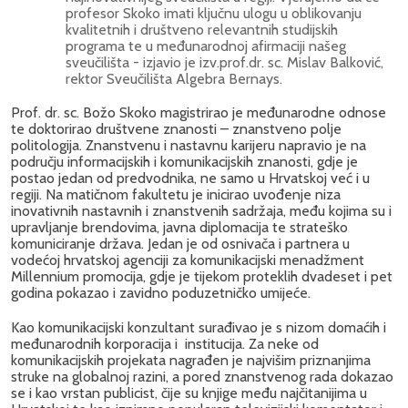
profesor Skoko imati ključnu ulogu u oblikovanju
kvalitetnih i društveno relevantnih studijskih
programa te u međunarodnoj afirmaciji našeg
sveučilišta - izjavio je izv.prof.dr. sc. Mislav Balković,
rektor Sveučilišta Algebra Bernays.
Prof. dr. sc. Božo Skoko magistrirao je međunarodne odnose
te doktorirao društvene znanosti – znanstveno polje
politologija. Znanstvenu i nastavnu karijeru napravio je na
području informacijskih i komunikacijskih znanosti, gdje je
postao jedan od predvodnika, ne samo u Hrvatskoj već i u
regiji. Na matičnom fakultetu je inicirao uvođenje niza
inovativnih nastavnih i znanstvenih sadržaja, među kojima su i
upravljanje brendovima, javna diplomacija te strateško
komuniciranje država. Jedan je od osnivača i partnera u
vodećoj hrvatskoj agenciji za komunikacijski menadžment
Millennium promocija, gdje je tijekom proteklih dvadeset i pet
godina pokazao i zavidno poduzetničko umijeće.
Kao komunikacijski konzultant surađivao je s nizom domaćih i
međunarodnih korporacija i institucija. Za neke od
komunikacijskih projekata nagrađen je najvišim priznanjima
struke na globalnoj razini, a pored znanstvenog rada dokazao
se i kao vrstan publicist, čije su knjige među najčitanijima u