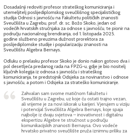
Dosadašnji redoviti profesor strateškog komuniciranja i
utemeljitelj poslijediplomskog sveučilišnog specijalističkog
studija Odnosi s javnošću na Fakultetu političkih znanosti
Sveučilišta u Zagrebu, prof. dr. sc. Božo Skoko, jedan od
vodećih hrvatskih stručnjaka za odnose s javnošću, te pionir na
području nacionalnog brendiranja, od 1. listopada 2025.
godine službeno preuzima dužnost prorektora za
poslijediplomske studije i popularizaciju znanosti na
Sveučilištu Algebra Bernays.
Odluku o prelasku profesor Skoko je donio nakon gotovo dva i
pol desetljeća predanog rada na FPZG-u, gdje je bio nositelj
ključnih kolegija iz odnosa s javnošću i strateškog
komuniciranja, te predstojnik Odsjeka za novinarstvo i odnose
s javnošću, a potom i Odsjeka za strateško komuniciranje.
Zahvalan sam svome matičnom fakultetu i
Sveučilištu u Zagrebu, uz koje ću ostati trajno vezan,
ali vrijeme je za novi iskorak u karijeri. Vjerujem u viziju
i potencijal Sveučilišta Algebra Bernays, koje spaja
najbolje iz dvaju svjetova – inovativnost i digitalnu
ekspertizu Algebre te stručnost u području
komunikacijskih znanosti Bernaysa. Ovo vodeće
hrvatsko privatno sveučilište pruža iznimnu priliku za