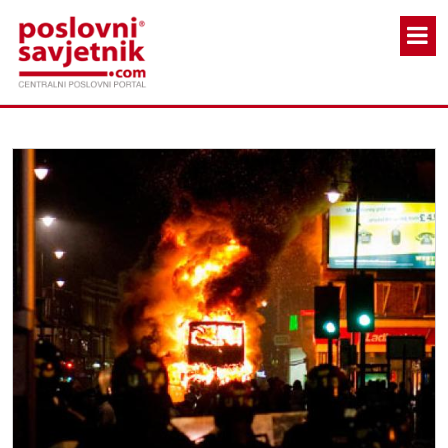
Skoči na glavni sadržaj