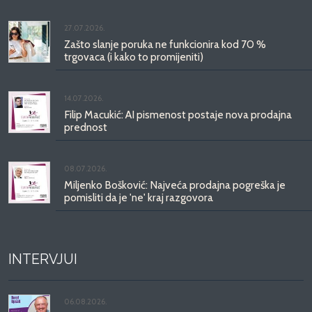
27.07.2026.
Zašto slanje poruka ne funkcionira kod 70 %
trgovaca (i kako to promijeniti)
14.07.2026.
Filip Macukić: AI pismenost postaje nova prodajna
prednost
08.07.2026.
Miljenko Bošković: Najveća prodajna pogreška je
pomisliti da je 'ne' kraj razgovora
INTERVJUI
06.08.2026.