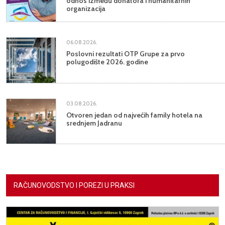
odnos između donatora i humanitarnih
organizacija
06.08.2026.
Poslovni rezultati OTP Grupe za prvo
polugodište 2026. godine
03.08.2026.
Otvoren jedan od najvećih family hotela na
srednjem Jadranu
RAČUNOVODSTVO I POREZI U PRAKSI