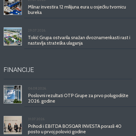
Mlinar investira 12 milijuna eura u osječku tvornicu
bureka
29.07.2026.
Tokić Grupa ostvarila snažan dvoznamenkasti rast i
nastavlja strateška ulaganja
FINANCIJE
06.08.2026.
Poslovni rezultati OTP Grupe za prvo polugodište
2026. godine
31.07.2026.
Prihodi i EBITDA BOSQAR INVESTA porasli 40
posto u prvoj polovici godine