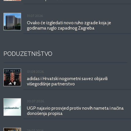
31.07.2026.
Ovako će izgledati novo ruho zgrade koja je
godinama ruglo zapadnog Zagreba
PODUZETNIŠTVO
01.08.2026.
adidas i Hrvatski nogometni savez objavili
višegodišnje partnerstvo
30.07.2026.
UGP najavio prosvjed protiv novih nameta i načina
donošenja propisa
29.07.2026.