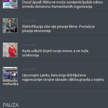
Daryl Upsall: Ništa ne može zamijeniti ljudski odnos
između donatora i humanitarnih organizacija
30.07.2026.
Elektrifikacija više nije pitanje klime. Postala je
pitanje ekonomije.
29.07.2026.
Kada odlučiš živjeti svoje snove, a ne tuđa
očekivanja
20.07.2026.
Upoznajte Ljerku, ženu koja drži ključeve
najpreciznije strojne obrade i diktira pravila u svijetu
mehanike
PAUZA