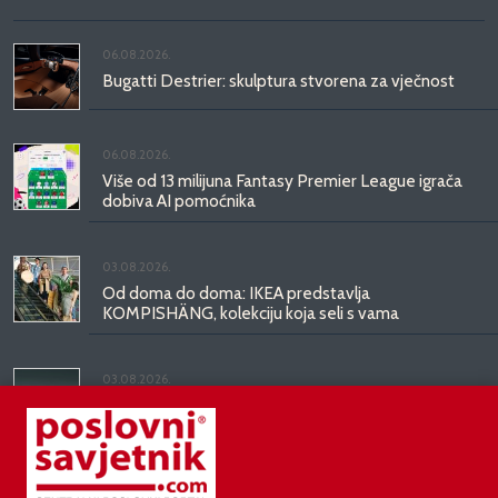
06.08.2026.
Bugatti Destrier: skulptura stvorena za vječnost
06.08.2026.
Više od 13 milijuna Fantasy Premier League igrača
dobiva AI pomoćnika
03.08.2026.
Od doma do doma: IKEA predstavlja
KOMPISHÄNG, kolekciju koja seli s vama
03.08.2026.
Kineski BYD predstavio luksuznu limuzinu veću od
Mercedesove S-klase, obećava domet do 1.000
kilometara