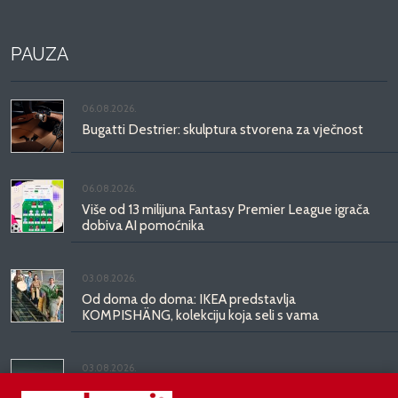
PAUZA
06.08.2026.
Bugatti Destrier: skulptura stvorena za vječnost
06.08.2026.
Više od 13 milijuna Fantasy Premier League igrača
dobiva AI pomoćnika
03.08.2026.
Od doma do doma: IKEA predstavlja
KOMPISHÄNG, kolekciju koja seli s vama
03.08.2026.
Kineski BYD predstavio luksuznu limuzinu veću od