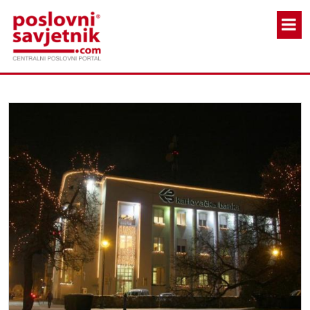
Skoči na glavni sadržaj