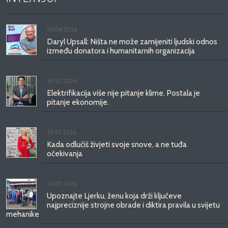
06.08.2026.
Daryl Upsall: Ništa ne može zamijeniti ljudski odnos
između donatora i humanitarnih organizacija
30.07.2026.
Elektrifikacija više nije pitanje klime. Postala je
pitanje ekonomije.
29.07.2026.
Kada odlučiš živjeti svoje snove, a ne tuđa
očekivanja
20.07.2026.
Upoznajte Ljerku, ženu koja drži ključeve
najpreciznije strojne obrade i diktira pravila u svijetu
mehanike