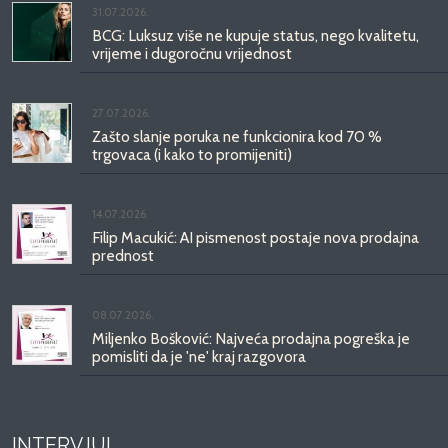
31.07.2026.
BCG: Luksuz više ne kupuje status, nego kvalitetu,
vrijeme i dugoročnu vrijednost
27.07.2026.
Zašto slanje poruka ne funkcionira kod 70 %
trgovaca (i kako to promijeniti)
14.07.2026.
Filip Macukić: AI pismenost postaje nova prodajna
prednost
08.07.2026.
Miljenko Bošković: Najveća prodajna pogreška je
pomisliti da je 'ne' kraj razgovora
INTERVJUI