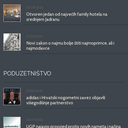
03.08.2026.
Otvoren jedan od najvećih family hotela na
srednjem Jadranu
01.08.2026.
Novi zakon o najmu bolje štiti najmoprimce, ali i
najmodavce
PODUZETNIŠTVO
01.08.2026.
adidas i Hrvatski nogometni savez objavili
višegodišnje partnerstvo
30.07.2026.
UGP najavio prosvjed protiv novih nameta i načina