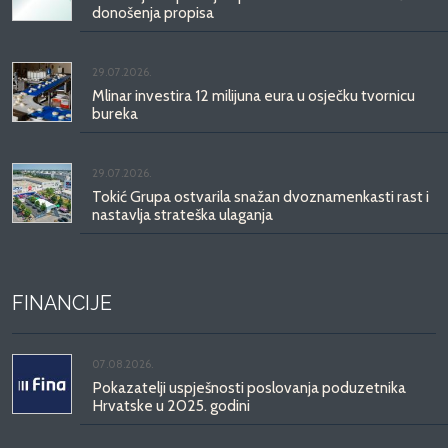
donošenja propisa
29.07.2026.
Mlinar investira 12 milijuna eura u osječku tvornicu
bureka
29.07.2026.
Tokić Grupa ostvarila snažan dvoznamenkasti rast i
nastavlja strateška ulaganja
FINANCIJE
07.08.2026.
Pokazatelji uspješnosti poslovanja poduzetnika
Hrvatske u 2025. godini