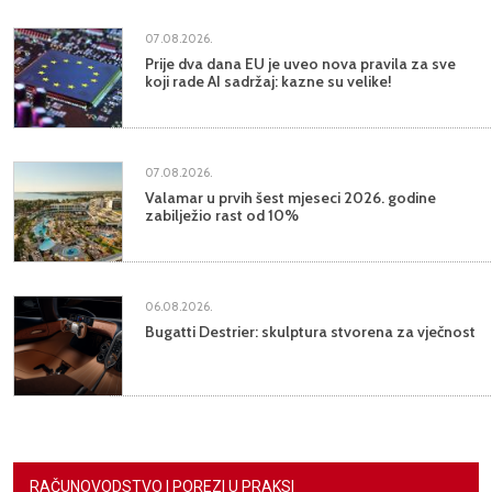
07.08.2026.
Prije dva dana EU je uveo nova pravila za sve
koji rade AI sadržaj: kazne su velike!
07.08.2026.
Valamar u prvih šest mjeseci 2026. godine
zabilježio rast od 10%
06.08.2026.
Bugatti Destrier: skulptura stvorena za vječnost
RAČUNOVODSTVO I POREZI U PRAKSI