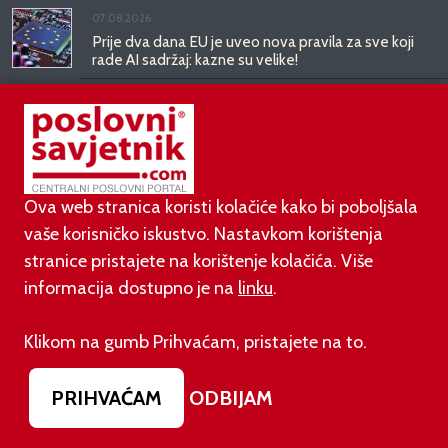
07.08.2026.
Prije dva dana EU je uveo nova pravila za sve koji
rade AI sadržaj: kazne su velike!
03.08.2026.
Otvoren jedan od najvećih family hotela na
srednjem Jadranu
Ova web stranica koristi kolačiće kako bi poboljšala
01.08.2026.
vaše korisničko iskustvo. Nastavkom korištenja
Novi zakon o najmu bolje štiti najmoprimce, ali i
stranice pristajete na korištenje kolačića. Više
najmodavce
informacija dostupno je na
linku
.
Klikom na gumb Prihvaćam, pristajete na to.
PODUZETNIŠTVO
PRIHVAĆAM
ODBIJAM
01.08.2026.
adidas i Hrvatski nogometni savez objavili