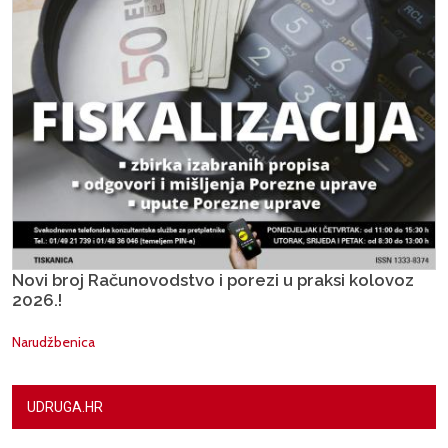
Novi broj Računovodstvo i porezi u praksi kolovoz
2026.!
Narudžbenica
UDRUGA.HR