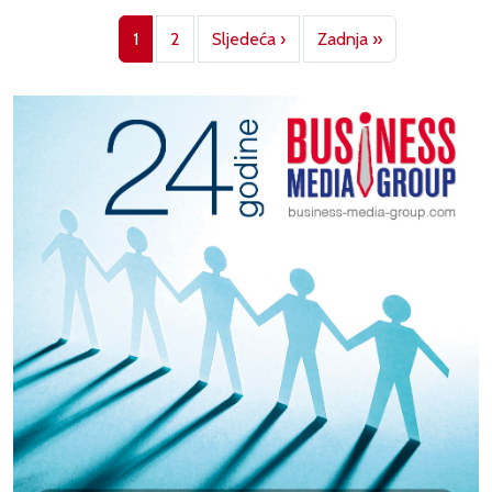
Pagination
Next page
Last page
1
2
Sljedeća ›
Zadnja »