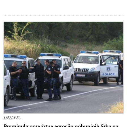
27.07.2011.
Preminula prva žrtva agresije pobunjeih Srba na