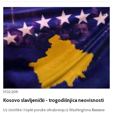
17.02.2011.
Kosovo slavljenički - trogodišnjica neovisnosti
Uz čestitke i tople poruke ohrabrenja iz Washingtona
Kosovo