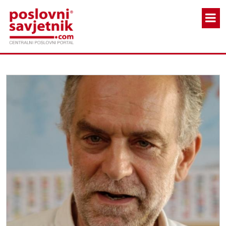
Skoči na glavni sadržaj