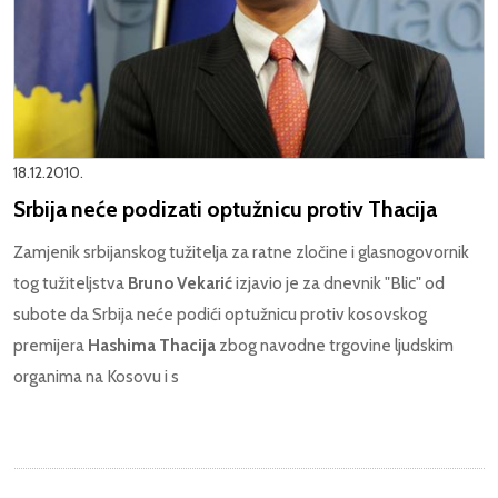
18.12.2010.
Srbija neće podizati optužnicu protiv Thacija
Zamjenik srbijanskog tužitelja za ratne zločine i glasnogovornik
tog tužiteljstva
Bruno Vekarić
izjavio je za dnevnik "Blic" od
subote da Srbija neće podići optužnicu protiv kosovskog
premijera
Hashima Thacija
zbog navodne trgovine ljudskim
organima na Kosovu i s