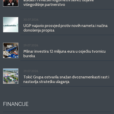
višegodišnje partnerstvo
30.07.2026.
UGP najavio prosvjed protiv novih nameta i načina
donošenja propisa
29.07.2026.
Mlinar investira 12 milijuna eura u osječku tvornicu
bureka
29.07.2026.
Tokić Grupa ostvarila snažan dvoznamenkasti rast i
nastavlja strateška ulaganja
FINANCIJE