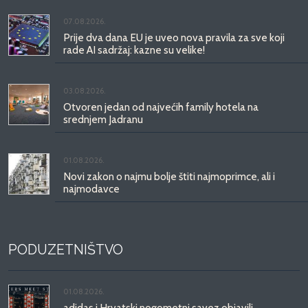
07.08.2026.
Prije dva dana EU je uveo nova pravila za sve koji
rade AI sadržaj: kazne su velike!
03.08.2026.
Otvoren jedan od najvećih family hotela na
srednjem Jadranu
01.08.2026.
Novi zakon o najmu bolje štiti najmoprimce, ali i
najmodavce
PODUZETNIŠTVO
01.08.2026.
adidas i Hrvatski nogometni savez objavili