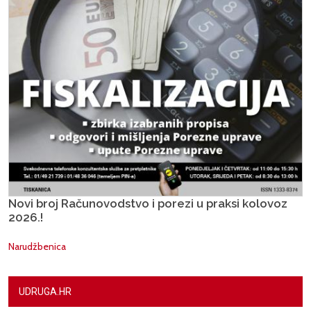
Novi broj Računovodstvo i porezi u praksi kolovoz
2026.!
Narudžbenica
UDRUGA.HR