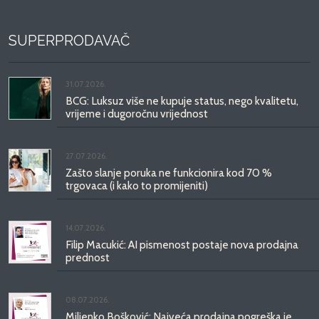
SUPERPRODAVAČ
31.07.2026.
BCG: Luksuz više ne kupuje status, nego kvalitetu,
vrijeme i dugoročnu vrijednost
27.07.2026.
Zašto slanje poruka ne funkcionira kod 70 %
trgovaca (i kako to promijeniti)
14.07.2026.
Filip Macukić: AI pismenost postaje nova prodajna
prednost
08.07.2026.
Miljenko Bošković: Najveća prodajna pogreška je