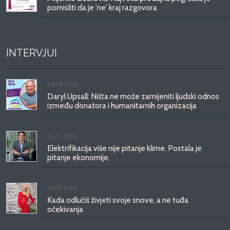
pomisliti da je 'ne' kraj razgovora
INTERVJUI
06.08.2026.
Daryl Upsall: Ništa ne može zamijeniti ljudski odnos
između donatora i humanitarnih organizacija
30.07.2026.
Elektrifikacija više nije pitanje klime. Postala je
pitanje ekonomije.
29.07.2026.
Kada odlučiš živjeti svoje snove, a ne tuđa
očekivanja