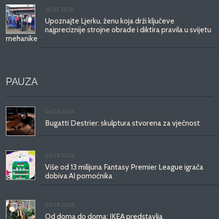
20.07.2026.
Upoznajte Ljerku, ženu koja drži ključeve
najpreciznije strojne obrade i diktira pravila u svijetu
mehanike
PAUZA
06.08.2026.
Bugatti Destrier: skulptura stvorena za vječnost
06.08.2026.
Više od 13 milijuna Fantasy Premier League igrača
dobiva AI pomoćnika
03.08.2026.
Od doma do doma: IKEA predstavlja