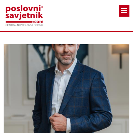
Skoči na glavni sadržaj