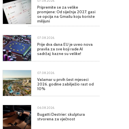
07.08.2026.
Pripremite se za velike
promjene: Od siječnja 2027. gasi
se opcija na Gmailu koju koriste
milijuni
07.08.2026.
Prije dva dana EU je uveo nova
pravila za sve koji rade AI
sadržaj: kazne su velike!
07.08.2026.
Valamar u prvih šest mjeseci
2026. godine zabilježio rast od
10%
06.08.2026.
Bugatti Destrier: skulptura
stvorena za vječnost