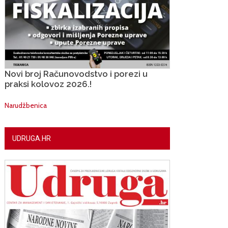
Novi broj Računovodstvo i porezi u
praksi kolovoz 2026.!
Narudžbenica
UDRUGA.HR