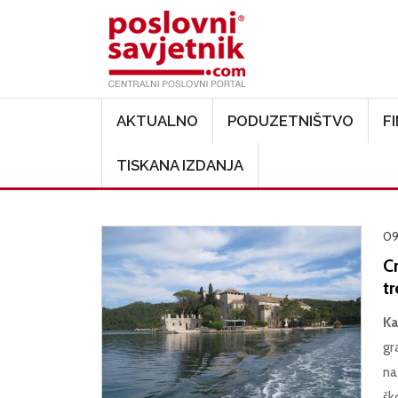
Main navigation
AKTUALNO
PODUZETNIŠTVO
F
TISKANA IZDANJA
09.
Cr
tr
Ka
gr
na
šk