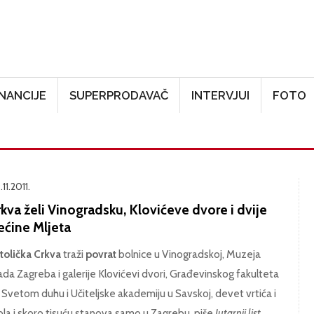
Skoči na glavni sadržaj
INANCIJE
SUPERPRODAVAČ
INTERVJUI
FOTO
11.2011.
kva želi Vinogradsku, Klovićeve dvore i dvije
ećine Mljeta
tolička Crkva
traži
povrat
bolnice u Vinogradskoj, Muzeja
ada Zagreba i galerije Klovićevi dvori, Građevinskog fakulteta
 Svetom duhu i Učiteljske akademiju u Savskoj, devet vrtića i
ola i skoro tisuću stanova samo u Zagrebu, piše
Jutarnji list
.