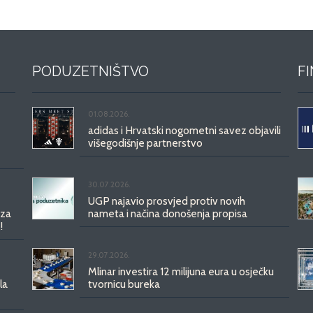
PODUZETNIŠTVO
F
01.08.2026.
adidas i Hrvatski nogometni savez objavili
višegodišnje partnerstvo
30.07.2026.
UGP najavio prosvjed protiv novih
 za
nameta i načina donošenja propisa
!
29.07.2026.
Mlinar investira 12 milijuna eura u osječku
la
tvornicu bureka