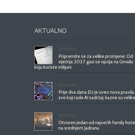
AKTUALNO
07.08.2026.
Pripremite se za velike promjene: Od
siječnja 2027. gasi se opcija na Gmailu
koju koriste milijuni
07.08.2026.
Prije dva dana EU je uveo nova pravila
sve koji rade AI sadržaj: kazne su velike
03.08.2026.
Otvoren jedan od najvećih family hote
na srednjem Jadranu