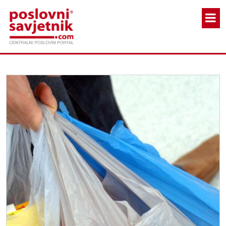
Skoči na glavni sadržaj