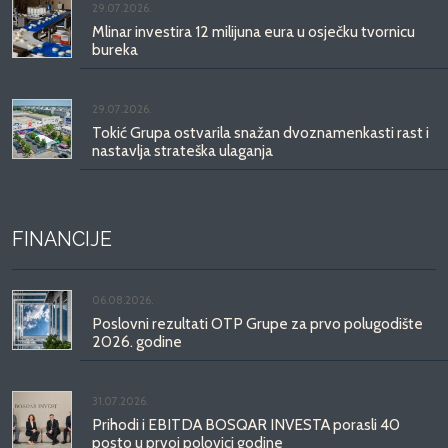
29.07.2026.
Mlinar investira 12 milijuna eura u osječku tvornicu
bureka
29.07.2026.
Tokić Grupa ostvarila snažan dvoznamenkasti rast i
nastavlja strateška ulaganja
FINANCIJE
06.08.2026.
Poslovni rezultati OTP Grupe za prvo polugodište
2026. godine
31.07.2026.
Prihodi i EBITDA BOSQAR INVESTA porasli 40
posto u prvoj polovici godine