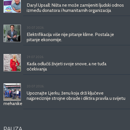
Daryl Upsall: Ništa ne može zamijeniti ljudski odnos
između donatora i humanitarnih organizacija
30.07.2026.
Elektrifikacija više nije pitanje klime. Postala je
pitanje ekonomije.
29.07.2026.
Kada odlučiš živjeti svoje snove, a ne tuđa
očekivanja
20.07.2026.
Upoznajte Ljerku, ženu koja drži ključeve
najpreciznije strojne obrade i diktira pravila u svijetu
mehanike
PAUZA