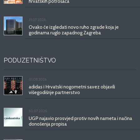
hrvatskih potrošača
31.07.2026.
Ovako će izgledati novo ruho zgrade koja je
godinama ruglo zapadnog Zagreba
PODUZETNIŠTVO
01.08.2026.
adidas i Hrvatski nogometni savez objavili
višegodišnje partnerstvo
30.07.2026.
UGP najavio prosvjed protiv novih nameta i načina
donošenja propisa