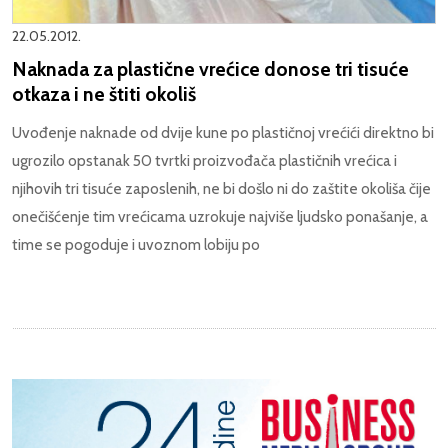
22.05.2012.
Naknada za plastične vrećice donose tri tisuće
otkaza i ne štiti okoliš
Uvođenje naknade od dvije kune po plastičnoj vrećići direktno bi
ugrozilo opstanak 50 tvrtki proizvođača plastičnih vrećica i
njihovih tri tisuće zaposlenih, ne bi došlo ni do zaštite okoliša čije
onečišćenje tim vrećicama uzrokuje najviše ljudsko ponašanje, a
time se pogoduje i uvoznom lobiju po