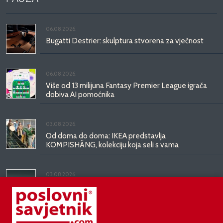
06.08.2026.
Bugatti Destrier: skulptura stvorena za vječnost
06.08.2026.
Više od 13 milijuna Fantasy Premier League igrača
dobiva AI pomoćnika
03.08.2026.
Od doma do doma: IKEA predstavlja
KOMPISHÄNG, kolekciju koja seli s vama
03.08.2026.
Kineski BYD predstavio luksuznu limuzinu veću od
Mercedesove S-klase, obećava domet do 1.000
kilometara