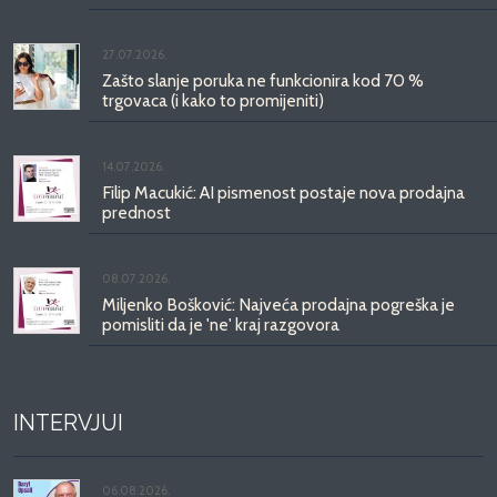
27.07.2026.
Zašto slanje poruka ne funkcionira kod 70 %
trgovaca (i kako to promijeniti)
14.07.2026.
Filip Macukić: AI pismenost postaje nova prodajna
prednost
08.07.2026.
Miljenko Bošković: Najveća prodajna pogreška je
pomisliti da je 'ne' kraj razgovora
INTERVJUI
06.08.2026.