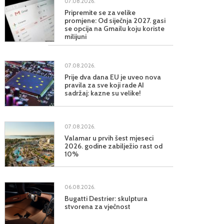
07.08.2026.
Pripremite se za velike
promjene: Od siječnja 2027. gasi
se opcija na Gmailu koju koriste
milijuni
07.08.2026.
Prije dva dana EU je uveo nova
pravila za sve koji rade AI
sadržaj: kazne su velike!
07.08.2026.
Valamar u prvih šest mjeseci
2026. godine zabilježio rast od
10%
06.08.2026.
Bugatti Destrier: skulptura
stvorena za vječnost