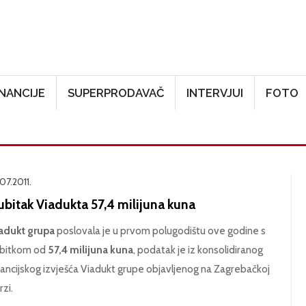
Skoči na glavni sadržaj
INANCIJE
SUPERPRODAVAČ
INTERVJUI
FOTO
07.2011.
bitak Viadukta 57,4 milijuna kuna
adukt grupa
poslovala je u prvom polugodištu ove godine s
bitkom od
57,4 milijuna kuna
, podatak je iz konsolidiranog
nancijskog izvješća Viadukt grupe objavljenog na Zagrebačkoj
rzi.