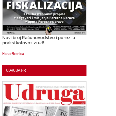
Novi broj Računovodstvo i porezi u
praksi kolovoz 2026.!
Narudžbenica
UDRUGA.HR