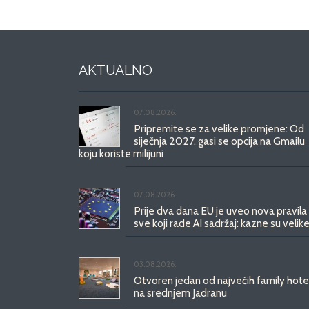
AKTUALNO
07.08.2026.
Pripremite se za velike promjene: Od
siječnja 2027. gasi se opcija na Gmailu
koju koriste milijuni
07.08.2026.
Prije dva dana EU je uveo nova pravila
sve koji rade AI sadržaj: kazne su velike
03.08.2026.
Otvoren jedan od najvećih family hote
na srednjem Jadranu