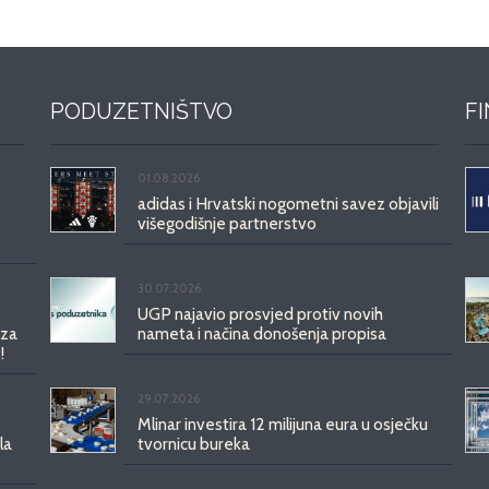
PODUZETNIŠTVO
F
01.08.2026.
adidas i Hrvatski nogometni savez objavili
višegodišnje partnerstvo
30.07.2026.
UGP najavio prosvjed protiv novih
 za
nameta i načina donošenja propisa
!
29.07.2026.
Mlinar investira 12 milijuna eura u osječku
la
tvornicu bureka