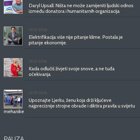
Daryl Upsall: Ništa ne može zamijeniti ljudski odnos
između donatora i humanitarnih organizacija
30.07.2026.
Elektrifikacija više nije pitanje klime. Postala je
pitanje ekonomije.
29.07.2026.
Kada odlučiš živjeti svoje snove, a ne tuđa
očekivanja
20.07.2026.
Upoznajte Ljerku, ženu koja drži ključeve
najpreciznije strojne obrade i diktira pravila u svijetu
mehanike
PAUZA