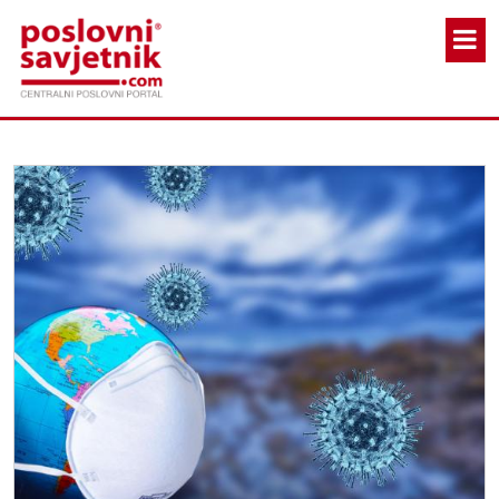
Skoči na glavni sadržaj