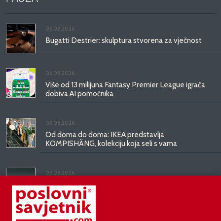
06.08.2026.
Bugatti Destrier: skulptura stvorena za vječnost
06.08.2026.
Više od 13 milijuna Fantasy Premier League igrača
dobiva AI pomoćnika
03.08.2026.
Od doma do doma: IKEA predstavlja
KOMPISHÄNG, kolekciju koja seli s vama
03.08.2026.
Kineski BYD predstavio luksuznu limuzinu veću od
Mercedesove S-klase, obećava domet do 1.000
kilometara