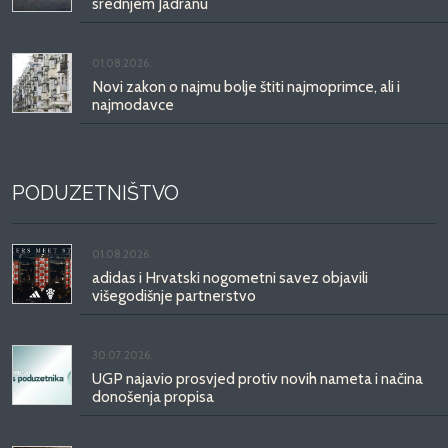
srednjem Jadranu
01.08.2026.
Novi zakon o najmu bolje štiti najmoprimce, ali i
najmodavce
PODUZETNIŠTVO
01.08.2026.
adidas i Hrvatski nogometni savez objavili
višegodišnje partnerstvo
30.07.2026.
UGP najavio prosvjed protiv novih nameta i načina
donošenja propisa