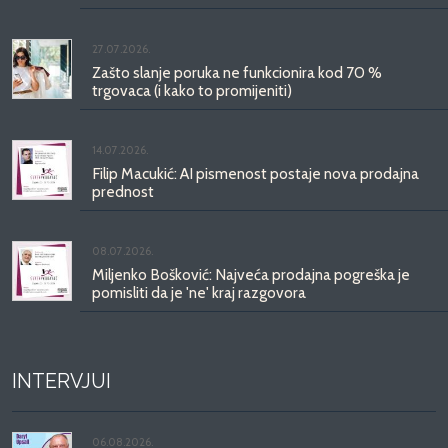
27.07.2026.
Zašto slanje poruka ne funkcionira kod 70 %
trgovaca (i kako to promijeniti)
14.07.2026.
Filip Macukić: AI pismenost postaje nova prodajna
prednost
08.07.2026.
Miljenko Bošković: Najveća prodajna pogreška je
pomisliti da je 'ne' kraj razgovora
INTERVJUI
06.08.2026.