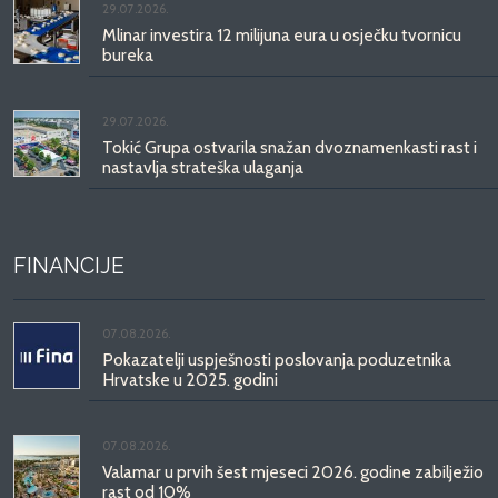
29.07.2026.
Mlinar investira 12 milijuna eura u osječku tvornicu
bureka
29.07.2026.
Tokić Grupa ostvarila snažan dvoznamenkasti rast i
nastavlja strateška ulaganja
FINANCIJE
07.08.2026.
Pokazatelji uspješnosti poslovanja poduzetnika
Hrvatske u 2025. godini
07.08.2026.
Valamar u prvih šest mjeseci 2026. godine zabilježio
rast od 10%