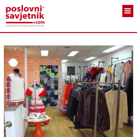
Skoči na glavni sadržaj