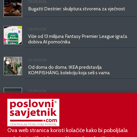
06.08.2026.
Bugatti Destrier: skulptura stvorena za vječnost
06.08.2026.
Više od 13 milijuna Fantasy Premier League igrača
dobiva AI pomoćnika
03.08.2026.
Od doma do doma: IKEA predstavlja
KOMPISHÄNG, kolekciju koja seli s vama
03.08.2026.
Kineski BYD predstavio luksuznu limuzinu veću od
Mercedesove S-klase, obećava domet do 1.000
kilometara
Ova web stranica koristi kolačiće kako bi poboljšala