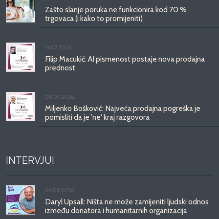
Zašto slanje poruka ne funkcionira kod 70 %
trgovaca (i kako to promijeniti)
14.07.2026.
Filip Macukić: AI pismenost postaje nova prodajna
prednost
08.07.2026.
Miljenko Bošković: Najveća prodajna pogreška je
pomisliti da je 'ne' kraj razgovora
INTERVJUI
06.08.2026.
Daryl Upsall: Ništa ne može zamijeniti ljudski odnos
između donatora i humanitarnih organizacija