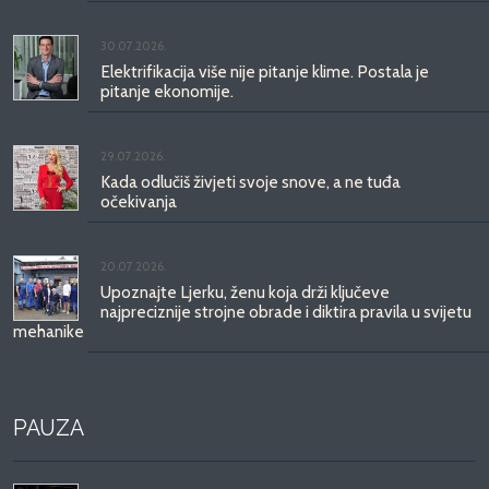
30.07.2026.
Elektrifikacija više nije pitanje klime. Postala je
pitanje ekonomije.
29.07.2026.
Kada odlučiš živjeti svoje snove, a ne tuđa
očekivanja
20.07.2026.
Upoznajte Ljerku, ženu koja drži ključeve
najpreciznije strojne obrade i diktira pravila u svijetu
mehanike
PAUZA