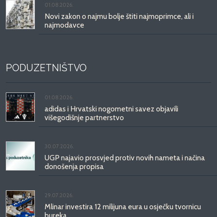
01.08.2026.
Novi zakon o najmu bolje štiti najmoprimce, ali i
najmodavce
PODUZETNIŠTVO
01.08.2026.
adidas i Hrvatski nogometni savez objavili
višegodišnje partnerstvo
30.07.2026.
UGP najavio prosvjed protiv novih nameta i načina
donošenja propisa
29.07.2026.
Mlinar investira 12 milijuna eura u osječku tvornicu
bureka