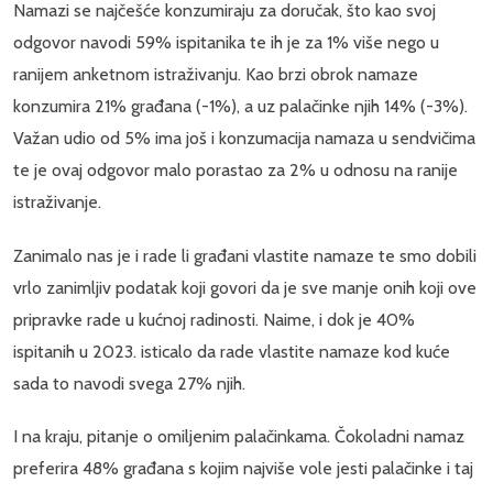
Namazi se najčešće konzumiraju za doručak, što kao svoj
odgovor navodi 59% ispitanika te ih je za 1% više nego u
ranijem anketnom istraživanju. Kao brzi obrok namaze
konzumira 21% građana (-1%), a uz palačinke njih 14% (-3%).
Važan udio od 5% ima još i konzumacija namaza u sendvičima
te je ovaj odgovor malo porastao za 2% u odnosu na ranije
istraživanje.
Zanimalo nas je i rade li građani vlastite namaze te smo dobili
vrlo zanimljiv podatak koji govori da je sve manje onih koji ove
pripravke rade u kućnoj radinosti. Naime, i dok je 40%
ispitanih u 2023. isticalo da rade vlastite namaze kod kuće
sada to navodi svega 27% njih.
I na kraju, pitanje o omiljenim palačinkama. Čokoladni namaz
preferira 48% građana s kojim najviše vole jesti palačinke i taj