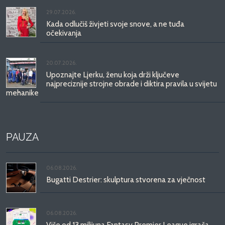
29.07.2026.
Kada odlučiš živjeti svoje snove, a ne tuđa
očekivanja
20.07.2026.
Upoznajte Ljerku, ženu koja drži ključeve
najpreciznije strojne obrade i diktira pravila u svijetu
mehanike
PAUZA
06.08.2026.
Bugatti Destrier: skulptura stvorena za vječnost
06.08.2026.
Više od 13 milijuna Fantasy Premier League igrača