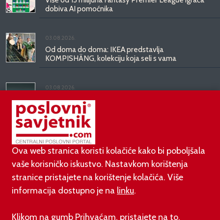
dobiva AI pomoćnika
03.08.2026.
Od doma do doma: IKEA predstavlja
KOMPISHÄNG, kolekciju koja seli s vama
03.08.2026.
Kineski BYD predstavio luksuznu limuzinu veću od
Mercedesove S-klase, obećava domet do 1.000
kilometara
Ova web stranica koristi kolačiće kako bi poboljšala
vaše korisničko iskustvo. Nastavkom korištenja
stranice pristajete na korištenje kolačića. Više
informacija dostupno je na
linku
.
©
poslovni-savjetnik.com član je
Klikom na gumb Prihvaćam, pristajete na to.