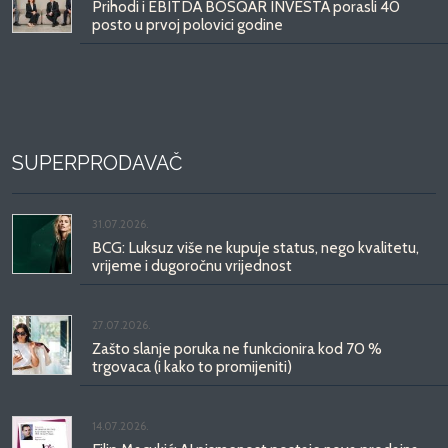
Prihodi i EBITDA BOSQAR INVESTA porasli 40
posto u prvoj polovici godine
SUPERPRODAVAČ
31.07.2026.
BCG: Luksuz više ne kupuje status, nego kvalitetu,
vrijeme i dugoročnu vrijednost
27.07.2026.
Zašto slanje poruka ne funkcionira kod 70 %
trgovaca (i kako to promijeniti)
14.07.2026.