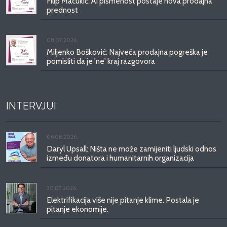
Filip Macukić: AI pismenost postaje nova prodajna
prednost
08.07.2026.
Miljenko Bošković: Najveća prodajna pogreška je
pomisliti da je 'ne' kraj razgovora
INTERVJUI
06.08.2026.
Daryl Upsall: Ništa ne može zamijeniti ljudski odnos
između donatora i humanitarnih organizacija
30.07.2026.
Elektrifikacija više nije pitanje klime. Postala je
pitanje ekonomije.