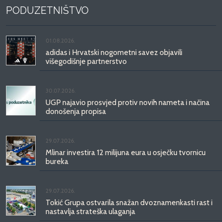
PODUZETNIŠTVO
01.08.2026.
adidas i Hrvatski nogometni savez objavili
višegodišnje partnerstvo
30.07.2026.
UGP najavio prosvjed protiv novih nameta i načina
donošenja propisa
29.07.2026.
Mlinar investira 12 milijuna eura u osječku tvornicu
bureka
29.07.2026.
Tokić Grupa ostvarila snažan dvoznamenkasti rast i
nastavlja strateška ulaganja