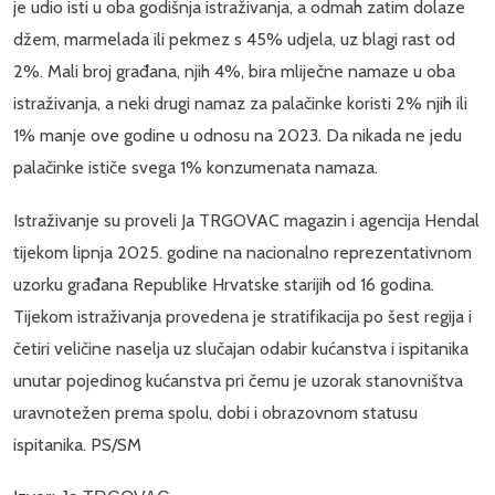
je udio isti u oba godišnja istraživanja, a odmah zatim dolaze
džem, marmelada ili pekmez s 45% udjela, uz blagi rast od
2%. Mali broj građana, njih 4%, bira mliječne namaze u oba
istraživanja, a neki drugi namaz za palačinke koristi 2% njih ili
1% manje ove godine u odnosu na 2023. Da nikada ne jedu
palačinke ističe svega 1% konzumenata namaza.
Istraživanje su proveli Ja TRGOVAC magazin i agencija Hendal
tijekom lipnja 2025. godine na nacionalno reprezentativnom
uzorku građana Republike Hrvatske starijih od 16 godina.
Tijekom istraživanja provedena je stratifikacija po šest regija i
četiri veličine naselja uz slučajan odabir kućanstva i ispitanika
unutar pojedinog kućanstva pri čemu je uzorak stanovništva
uravnotežen prema spolu, dobi i obrazovnom statusu
ispitanika. PS/SM