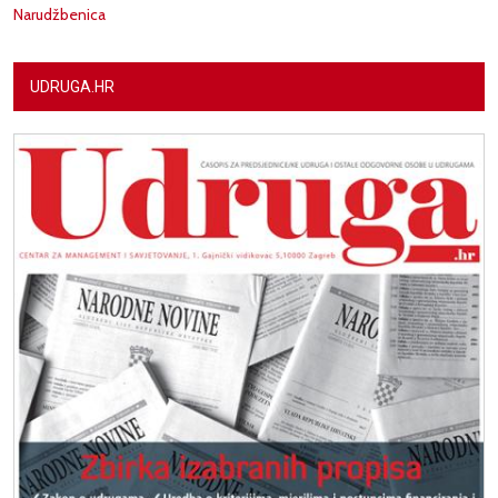
Narudžbenica
UDRUGA.HR