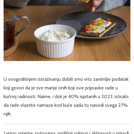
U ovogodišnjem istraživanju dobili smo vrlo zanimljiv podatak
koji govori da je sve manje onih koji ove pripravke rade u
kućnoj radinosti. Naime, i dok je 40% ispitanih u 2023. isticalo
da rade vlastite namaze kod kuće sada to navodi svega 27%
njih.
Ljetno vrijeme, putovanja, godišnji odmori i aktivnosti u prirodi