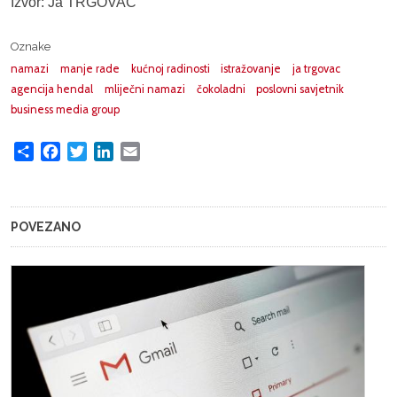
Izvor: Ja TRGOVAC
Oznake
namazi
manje rade
kućnoj radinosti
istražovanje
ja trgovac
agencija hendal
mliječni namazi
čokoladni
poslovni savjetnik
business media group
Share
Facebook
Twitter
LinkedIn
Email
POVEZANO