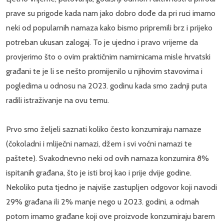
prave su prigode kada nam jako dobro dođe da pri ruci imamo
neki od popularnih namaza kako bismo pripremili brz i prijeko
potreban ukusan zalogaj. To je ujedno i pravo vrijeme da
provjerimo što o ovim praktičnim namirnicama misle hrvatski
građani te je li se nešto promijenilo u njihovim stavovima i
pogledima u odnosu na 2023. godinu kada smo zadnji puta
radili istraživanje na ovu temu.
Prvo smo željeli saznati koliko često konzumiraju namaze
(čokoladni i mliječni namazi, džem i svi voćni namazi te
paštete). Svakodnevno neki od ovih namaza konzumira 8%
ispitanih građana, što je isti broj kao i prije dvije godine.
Nekoliko puta tjedno je najviše zastupljen odgovor koji navodi
29% građana ili 2% manje nego u 2023. godini, a odmah
potom imamo građane koji ove proizvode konzumiraju barem