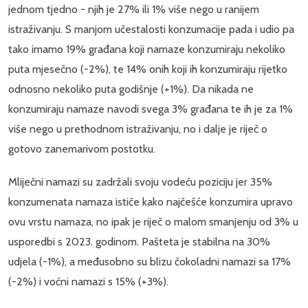
jednom tjedno - njih je 27% ili 1% više nego u ranijem
istraživanju. S manjom učestalosti konzumacije pada i udio pa
tako imamo 19% građana koji namaze konzumiraju nekoliko
puta mjesečno (-2%), te 14% onih koji ih konzumiraju rijetko
odnosno nekoliko puta godišnje (+1%). Da nikada ne
konzumiraju namaze navodi svega 3% građana te ih je za 1%
više nego u prethodnom istraživanju, no i dalje je riječ o
gotovo zanemarivom postotku.
Mliječni namazi su zadržali svoju vodeću poziciju jer 35%
konzumenata namaza ističe kako najčešće konzumira upravo
ovu vrstu namaza, no ipak je riječ o malom smanjenju od 3% u
usporedbi s 2023. godinom. Pašteta je stabilna na 30%
udjela (-1%), a međusobno su blizu čokoladni namazi sa 17%
(-2%) i voćni namazi s 15% (+3%).