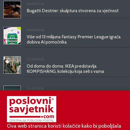
06.08.2026.
Bugatti Destrier: skulptura stvorena za vječnost
06.08.2026.
Više od 13 milijuna Fantasy Premier League igrača
dobiva AI pomoćnika
03.08.2026.
Od doma do doma: IKEA predstavlja
KOMPISHÄNG, kolekciju koja seli s vama
03.08.2026.
Kineski BYD predstavio luksuznu limuzinu veću od
Mercedesove S-klase, obećava domet do 1.000
kilometara
Ova web stranica koristi kolačiće kako bi poboljšala