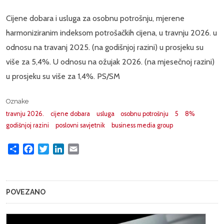
Cijene dobara i usluga za osobnu potrošnju, mjerene
harmoniziranim indeksom potrošačkih cijena, u travnju 2026. u
odnosu na travanj 2025. (na godišnjoj razini) u prosjeku su
više za 5,4%. U odnosu na ožujak 2026. (na mjesečnoj razini)
u prosjeku su više za 1,4%. PS/SM
Oznake
travnju 2026.
cijene dobara
usluga
osobnu potrošnju
5
8%
godišnjoj razini
poslovni savjetnik
business media group
Share
Facebook
Twitter
LinkedIn
Email
POVEZANO