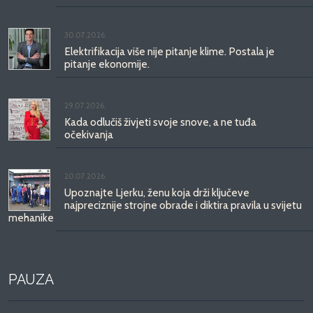
30.07.2026.
Elektrifikacija više nije pitanje klime. Postala je
pitanje ekonomije.
29.07.2026.
Kada odlučiš živjeti svoje snove, a ne tuđa
očekivanja
20.07.2026.
Upoznajte Ljerku, ženu koja drži ključeve
najpreciznije strojne obrade i diktira pravila u svijetu
mehanike
PAUZA