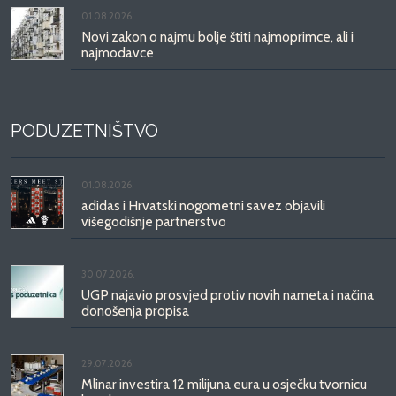
01.08.2026.
Novi zakon o najmu bolje štiti najmoprimce, ali i
najmodavce
PODUZETNIŠTVO
01.08.2026.
adidas i Hrvatski nogometni savez objavili
višegodišnje partnerstvo
30.07.2026.
UGP najavio prosvjed protiv novih nameta i načina
donošenja propisa
29.07.2026.
Mlinar investira 12 milijuna eura u osječku tvornicu