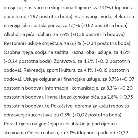
prosjeku je ostvaren u skupinama Prijevoz, za 13,1% (doprinos
porastu od +1,82 postotna boda), Stanovanje, voda, električna
energija, plin i ostala goriva, za 12,1% (+1,82 postotna boda),
Alkoholna pića i duhan, za 7,6% (+0,38 postotnih bodova),
Restorani i usluge smještaja, za 6,2% (+0,34 postotna boda),
Osobna njega, socijalna zaštita i razna roba i usluge, za 4,6%
(+0,24 postotna boda), Zdravstvo, za 4,2% (+0,12 postotnih
bodova), Rekreacija, sport i kultura, za 4,1% (+0,16 postotnih
bodova), Usluge osiguranja i financijske usluge, za 3,7% (+0,07
postotnih bodova), Informacije i komunikacije, za 3,3% (+0,20
postotnih bodova), Hrana i bezalkoholna pića, za 2,8% (+0,75
postotnih bodova), te Pokućstvo, oprema za kuću i redovito
održavanje kućanstava, za 0,3% (+0,02 postotna boda).
Porast cijena na godišnjoj razini ublažio je pad cijena u
skupinama Odjeća i obuća, za 3,1% (doprinos padu od -0,22