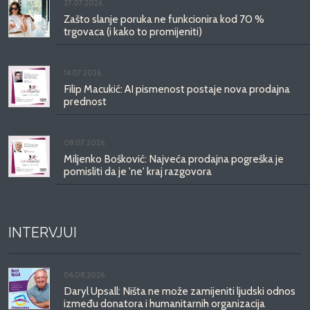
27.07.2026.
Zašto slanje poruka ne funkcionira kod 70 %
trgovaca (i kako to promijeniti)
14.07.2026.
Filip Macukić: AI pismenost postaje nova prodajna
prednost
08.07.2026.
Miljenko Bošković: Najveća prodajna pogreška je
pomisliti da je 'ne' kraj razgovora
INTERVJUI
06.08.2026.
Daryl Upsall: Ništa ne može zamijeniti ljudski odnos
između donatora i humanitarnih organizacija