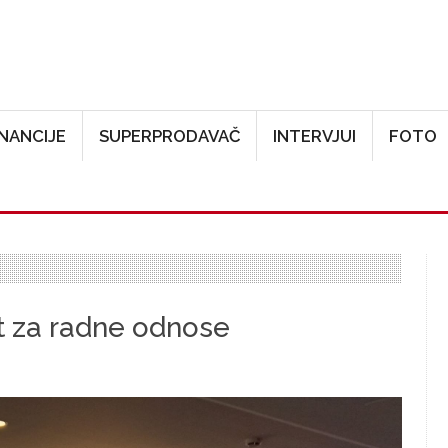
Skoči na glavni sadržaj
INANCIJE
SUPERPRODAVAČ
INTERVJUI
FOTO
st za radne odnose