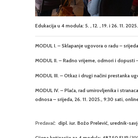
Edukacija u 4 modula: 5. , 12. , 19. i 26. 11. 2025.
MODUL I. – Sklapanje ugovora o radu – srijeda, 
MODUL II. – Radno vrijeme, odmori i dopusti – ra
MODUL III. – Otkaz i drugi načini prestanka ugov
MODUL IV. – Plaća, rad umirovljenika i stranaca
odnosa – srijeda, 26. 11. 2025., 9:30 sati, onlin
Predavač:
dipl. iur. Božo Prelević, urednik-sav
Cijena kotizacije za 4 modula: 487,50 EUR
(39