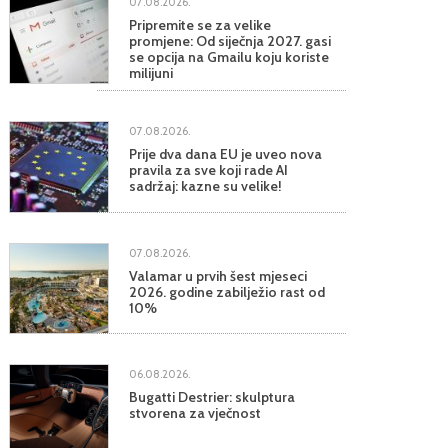
07.08.2026.
Pripremite se za velike
promjene: Od siječnja 2027. gasi
se opcija na Gmailu koju koriste
milijuni
07.08.2026.
Prije dva dana EU je uveo nova
pravila za sve koji rade AI
sadržaj: kazne su velike!
07.08.2026.
Valamar u prvih šest mjeseci
2026. godine zabilježio rast od
10%
06.08.2026.
Bugatti Destrier: skulptura
stvorena za vječnost