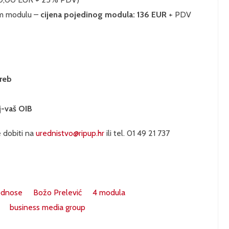
om modulu –
cijena pojedinog modula: 136 EUR
+ PDV
greb
j-vaš OIB
 dobiti na
urednistvo@ripup.hr
ili tel. 01 49 21 737
 odnose
Božo Prelević
4 modula
business media group