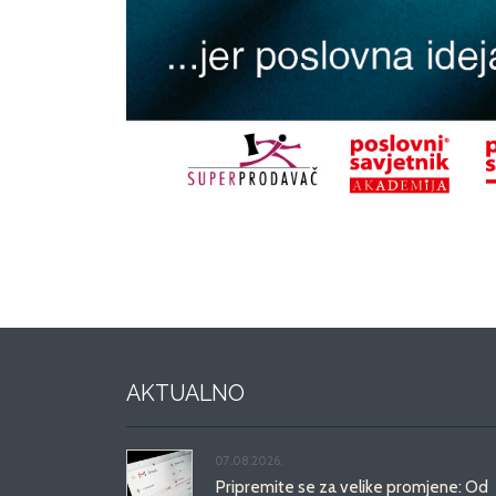
AKTUALNO
07.08.2026.
Pripremite se za velike promjene: Od