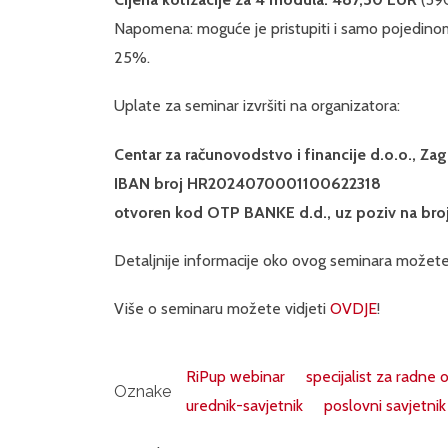
Napomena: moguće je pristupiti i samo pojedin
25%.
Uplate za seminar izvršiti na organizatora:
Centar za računovodstvo i financije d.o.o., Za
IBAN broj HR2024070001100622318
otvoren kod OTP BANKE d.d., uz poziv na bro
Detaljnije informacije oko ovog seminara možete
Više o seminaru možete vidjeti
OVDJE
!
RiPup webinar
specijalist za radne
Oznake
urednik-savjetnik
poslovni savjetnik