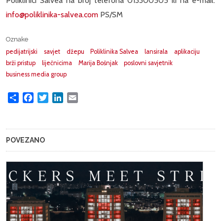
Poliklinici Salvea na broj telefona 013300505 ili na e-mail:
info@poliklinika-salvea.com
PS/SM
Oznake
pedijatrijski
savjet
džepu
Poliklinika Salvea
lansirala
aplikaciju
brži pristup
liječnicima
Marija Bošnjak
poslovni savjetnik
business media group
Share
Facebook
Twitter
LinkedIn
Email
POVEZANO