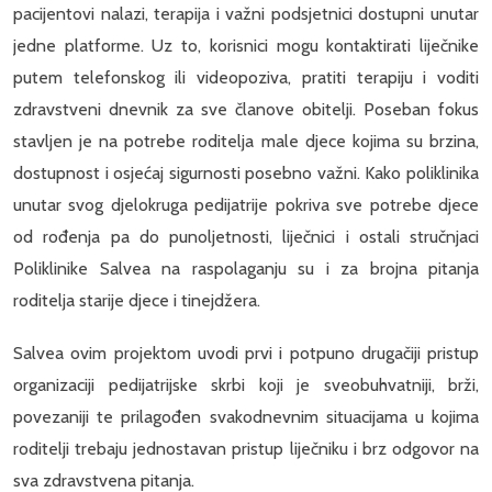
pacijentovi nalazi, terapija i važni podsjetnici dostupni unutar
jedne platforme. Uz to, korisnici mogu kontaktirati liječnike
putem telefonskog ili videopoziva, pratiti terapiju i voditi
zdravstveni dnevnik za sve članove obitelji. Poseban fokus
stavljen je na potrebe roditelja male djece kojima su brzina,
dostupnost i osjećaj sigurnosti posebno važni. Kako poliklinika
unutar svog djelokruga pedijatrije pokriva sve potrebe djece
od rođenja pa do punoljetnosti, liječnici i ostali stručnjaci
Poliklinike Salvea na raspolaganju su i za brojna pitanja
roditelja starije djece i tinejdžera.
Salvea ovim projektom uvodi prvi i potpuno drugačiji pristup
organizaciji pedijatrijske skrbi koji je sveobuhvatniji, brži,
povezaniji te prilagođen svakodnevnim situacijama u kojima
roditelji trebaju jednostavan pristup liječniku i brz odgovor na
sva zdravstvena pitanja.