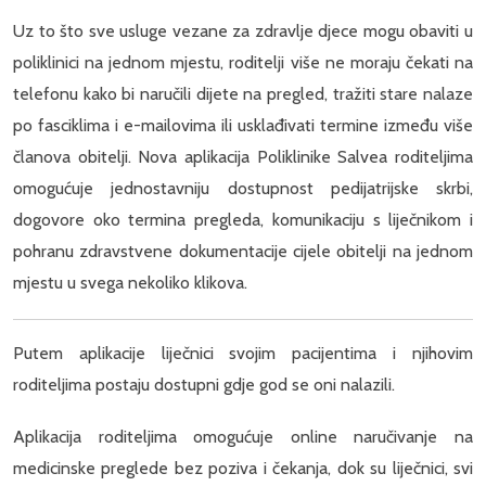
Uz to što sve usluge vezane za zdravlje djece mogu obaviti u
poliklinici na jednom mjestu, roditelji više ne moraju čekati na
telefonu kako bi naručili dijete na pregled, tražiti stare nalaze
po fasciklima i e-mailovima ili usklađivati termine između više
članova obitelji. Nova aplikacija Poliklinike Salvea roditeljima
omogućuje jednostavniju dostupnost pedijatrijske skrbi,
dogovore oko termina pregleda, komunikaciju s liječnikom i
pohranu zdravstvene dokumentacije cijele obitelji na jednom
mjestu u svega nekoliko klikova.
Putem aplikacije liječnici svojim pacijentima i njihovim
roditeljima postaju dostupni gdje god se oni nalazili.
Aplikacija roditeljima omogućuje online naručivanje na
medicinske preglede bez poziva i čekanja, dok su liječnici, svi