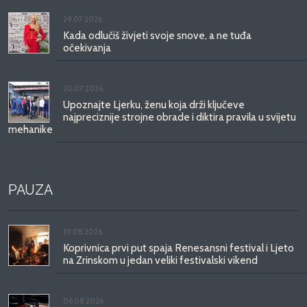
29.07.2026.
Kada odlučiš živjeti svoje snove, a ne tuđa
očekivanja
20.07.2026.
Upoznajte Ljerku, ženu koja drži ključeve
najpreciznije strojne obrade i diktira pravila u svijetu
mehanike
PAUZA
10.08.2026.
Koprivnica prvi put spaja Renesansni festival i Ljeto
na Zrinskom u jedan veliki festivalski vikend
06.08.2026.