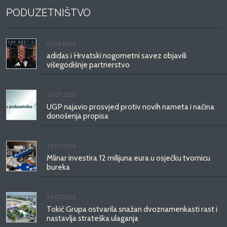
PODUZETNIŠTVO
01.08.2026.
adidas i Hrvatski nogometni savez objavili
višegodišnje partnerstvo
30.07.2026.
UGP najavio prosvjed protiv novih nameta i načina
donošenja propisa
29.07.2026.
Mlinar investira 12 milijuna eura u osječku tvornicu
bureka
29.07.2026.
Tokić Grupa ostvarila snažan dvoznamenkasti rast i
nastavlja strateška ulaganja