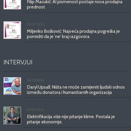
Filip Macukić: AI pismenost postaje nova prodajna
prednost
08.07.2026.
Miljenko Bošković: Najveća prodajna pogreška je
pomisliti da je 'ne' kraj razgovora
INTERVJUI
06.08.2026.
Daryl Upsall: Ništa ne može zamijeniti ljudski odnos
između donatora i humanitarnih organizacija
30.07.2026.
Elektrifikacija više nije pitanje klime. Postala je
pitanje ekonomije.