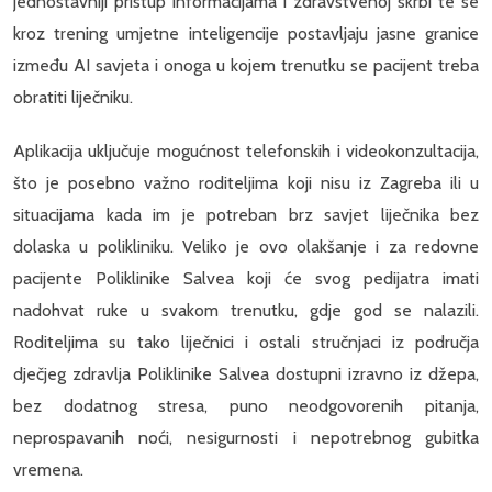
jednostavniji pristup informacijama i zdravstvenoj skrbi te se
kroz trening umjetne inteligencije postavljaju jasne granice
između AI savjeta i onoga u kojem trenutku se pacijent treba
obratiti liječniku.
Aplikacija uključuje mogućnost telefonskih i videokonzultacija,
što je posebno važno roditeljima koji nisu iz Zagreba ili u
situacijama kada im je potreban brz savjet liječnika bez
dolaska u polikliniku. Veliko je ovo olakšanje i za redovne
pacijente Poliklinike Salvea koji će svog pedijatra imati
nadohvat ruke u svakom trenutku, gdje god se nalazili.
Roditeljima su tako liječnici i ostali stručnjaci iz područja
dječjeg zdravlja Poliklinike Salvea dostupni izravno iz džepa,
bez dodatnog stresa, puno neodgovorenih pitanja,
neprospavanih noći, nesigurnosti i nepotrebnog gubitka
vremena.