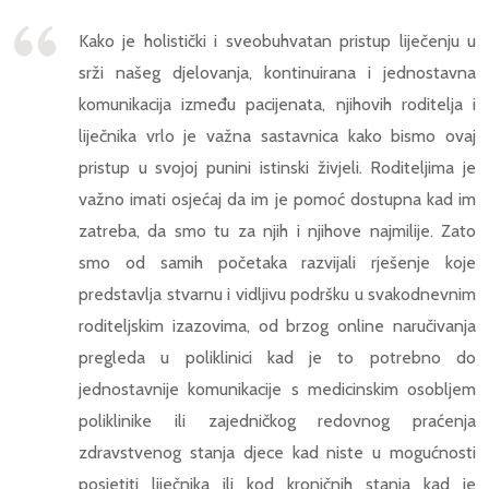
Kako je holistički i sveobuhvatan pristup liječenju u
srži našeg djelovanja, kontinuirana i jednostavna
komunikacija između pacijenata, njihovih roditelja i
liječnika vrlo je važna sastavnica kako bismo ovaj
pristup u svojoj punini istinski živjeli. Roditeljima je
važno imati osjećaj da im je pomoć dostupna kad im
zatreba, da smo tu za njih i njihove najmilije. Zato
smo od samih početaka razvijali rješenje koje
predstavlja stvarnu i vidljivu podršku u svakodnevnim
roditeljskim izazovima, od brzog online naručivanja
pregleda u poliklinici kad je to potrebno do
jednostavnije komunikacije s medicinskim osobljem
poliklinike ili zajedničkog redovnog praćenja
zdravstvenog stanja djece kad niste u mogućnosti
posjetiti liječnika ili kod kroničnih stanja kad je