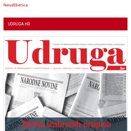
Narudžbenica
UDRUGA.HR