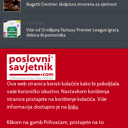
Bugatti Destrier: skulptura stvorena za vječnost
06.08.2026.
Više od 13 milijuna Fantasy Premier League igrača
dobiva AI pomoćnika
03.08.2026.
Od doma do doma: IKEA predstavlja
KOMPISHÄNG, kolekciju koja seli s vama
Ova web stranica koristi kolačiće kako bi poboljšala
vaše korisničko iskustvo. Nastavkom korištenja
stranice pristajete na korištenje kolačića. Više
informacija dostupno je na
linku
.
©
poslovni-savjetnik.com član je
Klikom na gumb Prihvaćam, pristajete na to.