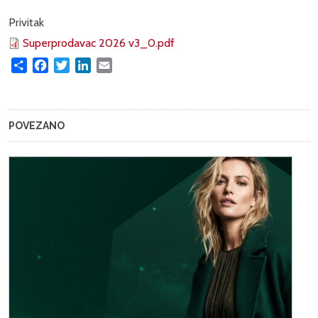
Privitak
Superprodavac 2026 v3_0.pdf
Share
Facebook
Twitter
LinkedIn
Email
POVEZANO