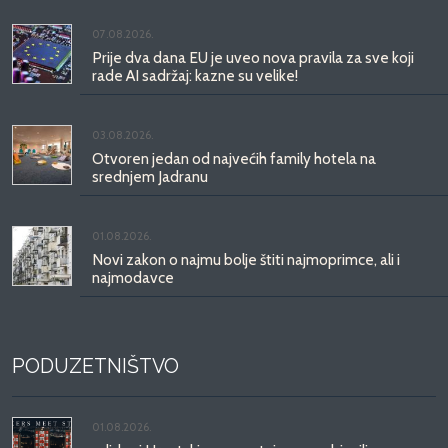
07.08.2026.
Prije dva dana EU je uveo nova pravila za sve koji
rade AI sadržaj: kazne su velike!
03.08.2026.
Otvoren jedan od najvećih family hotela na
srednjem Jadranu
01.08.2026.
Novi zakon o najmu bolje štiti najmoprimce, ali i
najmodavce
PODUZETNIŠTVO
01.08.2026.