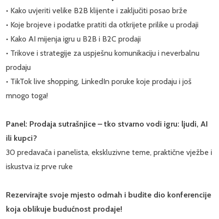
• Kako uvjeriti velike B2B klijente i zaključiti posao brže
• Koje brojeve i podatke pratiti da otkrijete prilike u prodaji
• Kako AI mijenja igru u B2B i B2C prodaji
• Trikove i strategije za uspješnu komunikaciju i neverbalnu
prodaju
• TikTok live shopping, LinkedIn poruke koje prodaju i još
mnogo toga!
Panel: Prodaja sutrašnjice – tko stvarno vodi igru: ljudi, AI
ili kupci?
30 predavača i panelista, ekskluzivne teme, praktične vježbe i
iskustva iz prve ruke
Rezervirajte svoje mjesto odmah i budite dio konferencije
koja oblikuje budućnost prodaje!