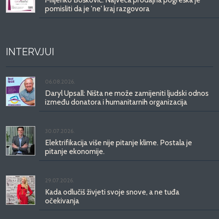
pomisliti da je 'ne' kraj razgovora
INTERVJUI
06.08.2026.
Daryl Upsall: Ništa ne može zamijeniti ljudski odnos
između donatora i humanitarnih organizacija
30.07.2026.
Elektrifikacija više nije pitanje klime. Postala je
pitanje ekonomije.
29.07.2026.
Kada odlučiš živjeti svoje snove, a ne tuđa
očekivanja