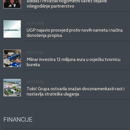
adidas i Hrvatski nogometni savez objavili
višegodišnje partnerstvo
30.07.2026.
UGP najavio prosvjed protiv novih nameta i načina
donošenja propisa
29.07.2026.
Mlinar investira 12 milijuna eura u osječku tvornicu
bureka
29.07.2026.
Tokić Grupa ostvarila snažan dvoznamenkasti rast i
nastavlja strateška ulaganja
FINANCIJE