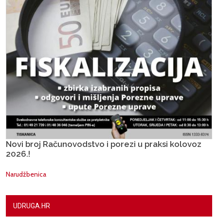
Novi broj Računovodstvo i porezi u praksi kolovoz
2026.!
Narudžbenica
UDRUGA.HR