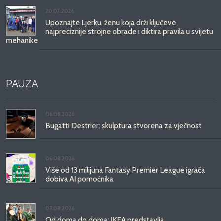
20.07.2026.
Upoznajte Ljerku, ženu koja drži ključeve
najpreciznije strojne obrade i diktira pravila u svijetu
mehanike
PAUZA
06.08.2026.
Bugatti Destrier: skulptura stvorena za vječnost
06.08.2026.
Više od 13 milijuna Fantasy Premier League igrača
dobiva AI pomoćnika
03.08.2026.
Od doma do doma: IKEA predstavlja