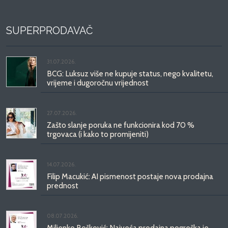
SUPERPRODAVAČ
31.07.2026.
BCG: Luksuz više ne kupuje status, nego kvalitetu,
vrijeme i dugoročnu vrijednost
27.07.2026.
Zašto slanje poruka ne funkcionira kod 70 %
trgovaca (i kako to promijeniti)
14.07.2026.
Filip Macukić: AI pismenost postaje nova prodajna
prednost
08.07.2026.
Miljenko Bošković: Najveća prodajna pogreška je