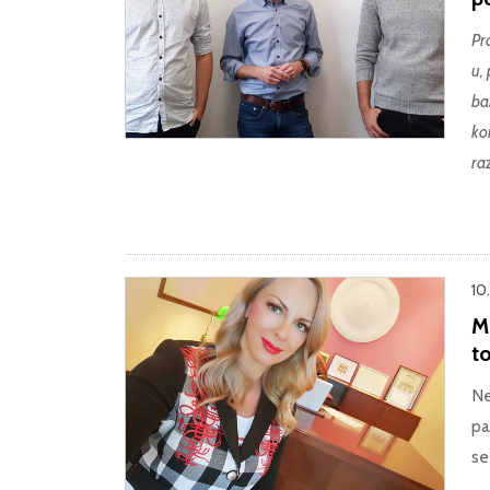
Pra
u,
ba
ko
raz
10
M
to
Ne
pa
se