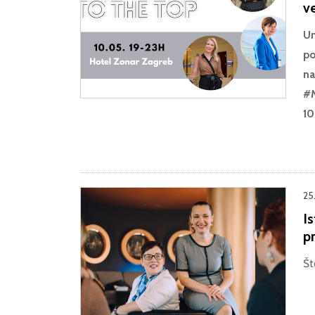
ve
Um
po
na
#M
10
25
Is
pr
Št