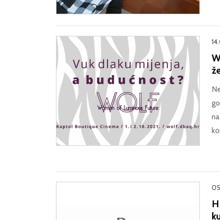
14
W
ž
Ne
go
na 
ko
05
H
k