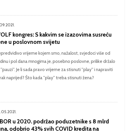
.09.2021.
OLF kongres: S kakvim se izazovima susreću
ene u poslovnom svijetu
predvidivo vrijeme kojem smo, nažalost, svjedoci više od
dinu i pol dana mnogima je, posebno poslovne, prilike držalo
''pauzi''. Je li sada pravo vrijeme za stisnuti ''play'' i napraviti
rak naprijed? Što kada ''play'' treba stisnuti žena?
.05.2021.
BOR u 2020. podržao poduzetnike s 8 mlrd
una, odobrio 43% svih COVID kredita na