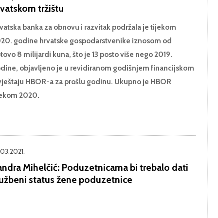
rvatskom tržištu
vatska banka za obnovu i razvitak podržala je tijekom
20. godine hrvatske gospodarstvenike iznosom od
tovo 8 milijardi kuna, što je 13 posto više nego 2019.
dine, objavljeno je u revidiranom godišnjem financijskom
vještaju HBOR-a za prošlu godinu. Ukupno je HBOR
jekom 2020.
.03.2021.
andra Mihelčić: Poduzetnicama bi trebalo dati
lužbeni status žene poduzetnice