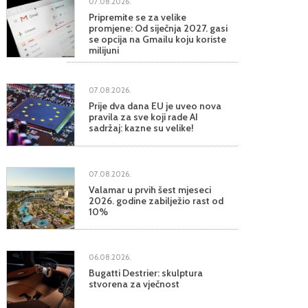
07.08.2026.
Pripremite se za velike
promjene: Od siječnja 2027. gasi
se opcija na Gmailu koju koriste
milijuni
07.08.2026.
Prije dva dana EU je uveo nova
pravila za sve koji rade AI
sadržaj: kazne su velike!
07.08.2026.
Valamar u prvih šest mjeseci
2026. godine zabilježio rast od
10%
06.08.2026.
Bugatti Destrier: skulptura
stvorena za vječnost