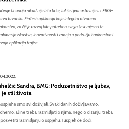
ćenje financija nikad nije bilo brže, lakše i jednostavnije uz FIRA-
 prvu hrvatsku FinTech aplikaciju koja integrira otvoreno
nkarstvo, za čiji je razvoj bilo potrebno svega šest mjeseci te
mbinacija iskustva, inovativnosti i znanja u području bankarstva i
voja aplikacija trojice
.04.2022.
ihelčić Sandra, BMG: Poduzetništvo je ljubav,
 je stil života
uspjehe smo svi doživjeli. Svaki dan ih doživljavamo,
dnemo, ali ne treba razmišljati o njima, nego o dizanju, treba
 posvetiti razmišljanju o uspjehu. I uspjeh će doći.