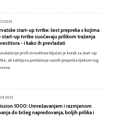
.07.2023.
vatske start-up tvrtke: šest prepreka s kojima
 start-up tvrtke suočavaju prilikom traženja
vestitora - i kako ih prevladati
onalaženje prvih investitora ključan je korak za start-up
rtke, ali zahtijeva prelaženje raznih prepreka tijekom tog
ocesa.
.04.2023.
ission 1000: Umrežavanjem i razmjenom
anja do bržeg napredovanja, boljih prilika i