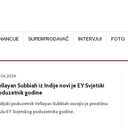
Skoči na glavni sadržaj
INANCIJE
SUPERPRODAVAČ
INTERVJUI
FOTO
.06.2024.
llayan Subbiah iz Indije novi je EY Svjetski
oduzetnik godine
dijski poduzetnik
Vellayan Subbiah osvojio je prestižnu
tulu EY Svjetskog poduzetnika godine.