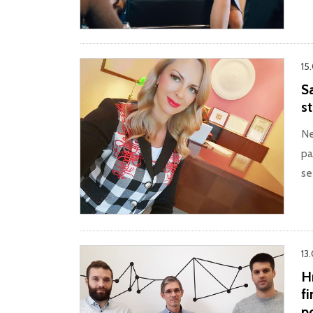
15
Sa
st
Ne
pa
se
13
H
fi
p