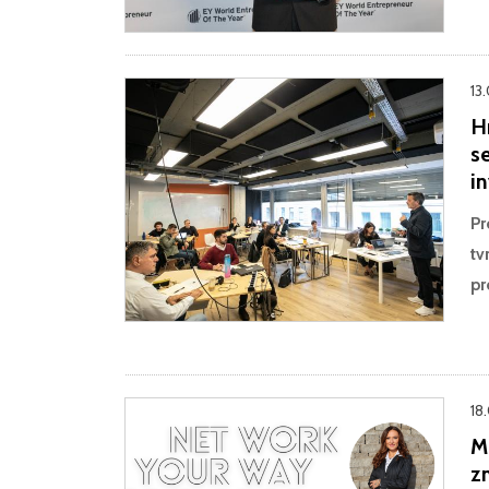
13
Hr
se
in
Pr
tv
pr
18
M
zn