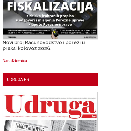
Novi broj Računovodstvo i porezi u
praksi kolovoz 2026.!
Narudžbenica
UDRUGA.HR