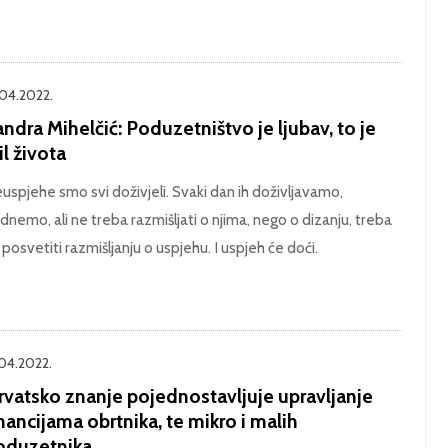
.04.2022.
ndra Mihelčić: Poduzetništvo je ljubav, to je
il života
uspjehe smo svi doživjeli. Svaki dan ih doživljavamo,
dnemo, ali ne treba razmišljati o njima, nego o dizanju, treba
 posvetiti razmišljanju o uspjehu. I uspjeh će doći.
.04.2022.
rvatsko znanje pojednostavljuje upravljanje
nancijama obrtnika, te mikro i malih
oduzetnika