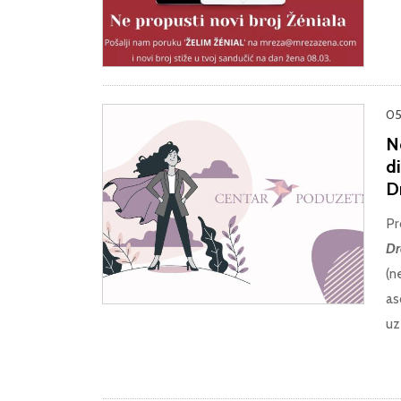
05
N
di
D
Pr
Dr
(n
as
uz