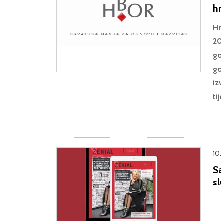
h
Hr
20
go
go
iz
ti
10
S
s