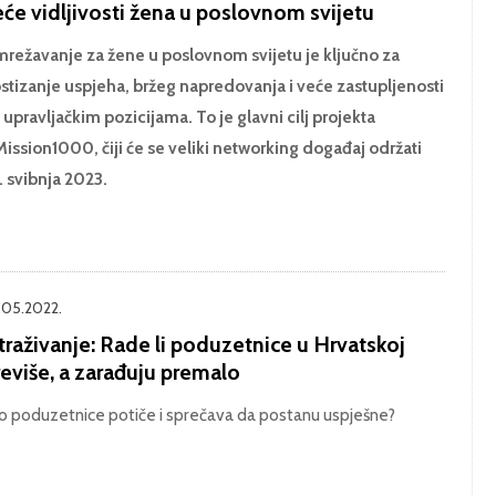
će vidljivosti žena u poslovnom svijetu
režavanje za žene u poslovnom svijetu je ključno za
stizanje uspjeha, bržeg napredovanja i veće zastupljenosti
 upravljačkim pozicijama. To je glavni cilj projekta
ission1000, čiji će se veliki networking događaj održati
. svibnja 2023.
.05.2022.
traživanje: Rade li poduzetnice u Hrvatskoj
eviše, a zarađuju premalo
o poduzetnice potiče i sprečava da postanu uspješne?