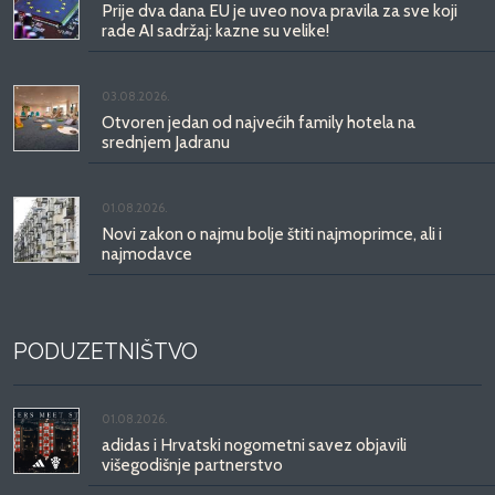
Prije dva dana EU je uveo nova pravila za sve koji
rade AI sadržaj: kazne su velike!
03.08.2026.
Otvoren jedan od najvećih family hotela na
srednjem Jadranu
01.08.2026.
Novi zakon o najmu bolje štiti najmoprimce, ali i
najmodavce
PODUZETNIŠTVO
01.08.2026.
adidas i Hrvatski nogometni savez objavili
višegodišnje partnerstvo