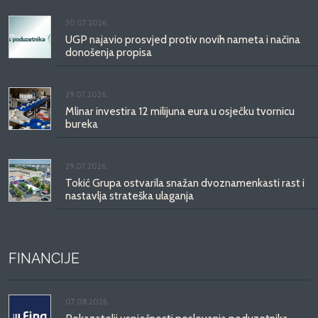
30.07.2026.
UGP najavio prosvjed protiv novih nameta i načina
donošenja propisa
29.07.2026.
Mlinar investira 12 milijuna eura u osječku tvornicu
bureka
29.07.2026.
Tokić Grupa ostvarila snažan dvoznamenkasti rast i
nastavlja strateška ulaganja
FINANCIJE
07.08.2026.