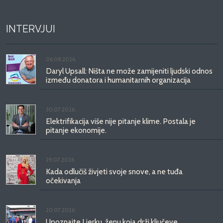
INTERVJUI
06.08.2026.
Daryl Upsall: Ništa ne može zamijeniti ljudski odnos
između donatora i humanitarnih organizacija
30.07.2026.
Elektrifikacija više nije pitanje klime. Postala je
pitanje ekonomije.
29.07.2026.
Kada odlučiš živjeti svoje snove, a ne tuđa
očekivanja
20.07.2026.
Upoznajte Ljerku, ženu koja drži ključeve