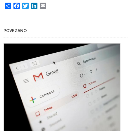
Share
Facebook
Twitter
LinkedIn
Email
POVEZANO