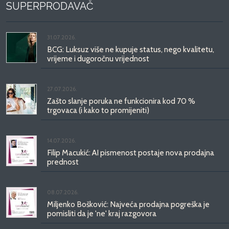
SUPERPRODAVAČ
31.07.2026.
BCG: Luksuz više ne kupuje status, nego kvalitetu,
vrijeme i dugoročnu vrijednost
27.07.2026.
Zašto slanje poruka ne funkcionira kod 70 %
trgovaca (i kako to promijeniti)
14.07.2026.
Filip Macukić: AI pismenost postaje nova prodajna
prednost
08.07.2026.
Miljenko Bošković: Najveća prodajna pogreška je
pomisliti da je 'ne' kraj razgovora