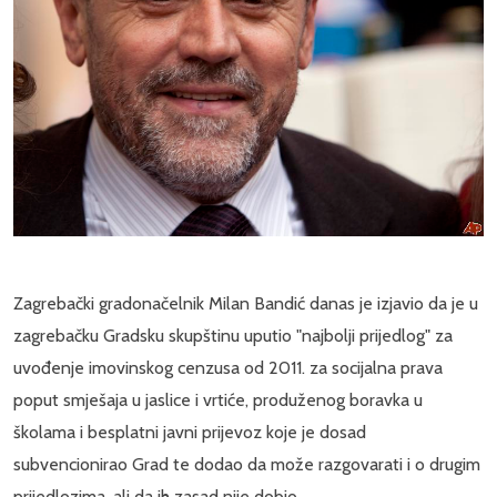
Zagrebački gradonačelnik Milan Bandić danas je izjavio da je u
zagrebačku Gradsku skupštinu uputio "najbolji prijedlog" za
uvođenje imovinskog cenzusa od 2011. za socijalna prava
poput smješaja u jaslice i vrtiće, produženog boravka u
školama i besplatni javni prijevoz koje je dosad
subvencionirao Grad te dodao da može razgovarati i o drugim
prijedlozima, ali da ih zasad nije dobio.