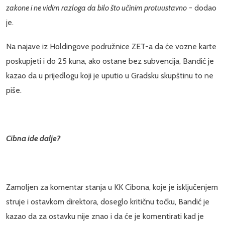
zakone i ne vidim razloga da bilo što učinim protuustavno
- dodao
je.
Na najave iz Holdingove podružnice ZET-a da će vozne karte
poskupjeti i do 25 kuna, ako ostane bez subvencija, Bandić je
kazao da u prijedlogu koji je uputio u Gradsku skupštinu to ne
piše.
Cibna ide dalje?
Zamoljen za komentar stanja u KK Cibona, koje je isključenjem
struje i ostavkom direktora, doseglo kritičnu točku, Bandić je
kazao da za ostavku nije znao i da će je komentirati kad je