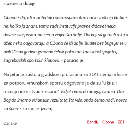
službeno dobije.
Cibona - da, ali marifetluk i netransparentan način vođenja kluba -
ne. Koliko ja znam, tamo rade institucije pravne države i neka
dovrše svoj posao, pa ćemo vidjeti što dalje. Oni koji su gurnuli ruku u
džep neka odgovaraju, a Cibona će ići dalje. Budite bez brige jer se u
ovih 10-ak godina gradonačelnik pokazao kao istinski prijatelj
zagrebačkih sportskih klubova
- poručio je.
Na pitanje zašto u gradskom proračunu za 2011. nema ni kune
za potporu vrhunskom sportu odgovorio je da su "u krizi i
recesiji neke stvari kresane".
Vidjet ćemo do drugog čitanja. Daj
Bog da imamo vrhunskih rezultata što više, onda ćemo naći i novca
za šport
- kazao je.
(Hina)
Bandić
Cibona
ZET
Oznake