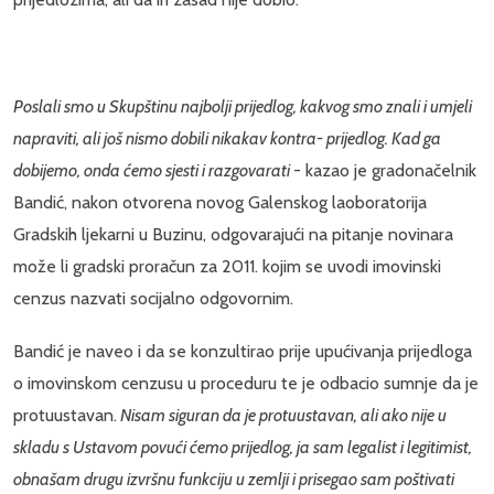
Poslali smo u Skupštinu najbolji prijedlog, kakvog smo znali i umjeli
napraviti, ali još nismo dobili nikakav kontra- prijedlog. Kad ga
dobijemo, onda ćemo sjesti i razgovarati
- kazao je gradonačelnik
Bandić, nakon otvorena novog Galenskog laoboratorija
Gradskih ljekarni u Buzinu, odgovarajući na pitanje novinara
može li gradski proračun za 2011. kojim se uvodi imovinski
cenzus nazvati socijalno odgovornim.
Bandić je naveo i da se konzultirao prije upućivanja prijedloga
o imovinskom cenzusu u proceduru te je odbacio sumnje da je
protuustavan.
Nisam siguran da je protuustavan, ali ako nije u
skladu s Ustavom povući ćemo prijedlog, ja sam legalist i legitimist,
obnašam drugu izvršnu funkciju u zemlji i prisegao sam poštivati