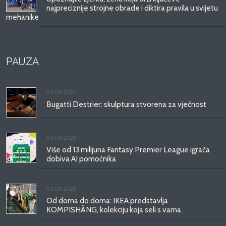
najpreciznije strojne obrade i diktira pravila u svijetu
mehanike
PAUZA
06.08.2026.
Bugatti Destrier: skulptura stvorena za vječnost
06.08.2026.
Više od 13 milijuna Fantasy Premier League igrača
dobiva AI pomoćnika
03.08.2026.
Od doma do doma: IKEA predstavlja
KOMPISHÄNG, kolekciju koja seli s vama