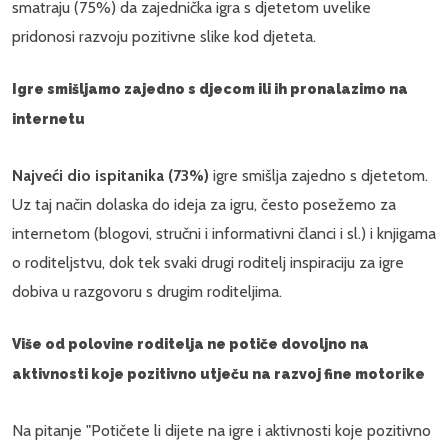
smatraju (75%) da zajednička igra s djetetom uvelike
pridonosi razvoju pozitivne slike kod djeteta.
Igre smišljamo zajedno s djecom ili ih pronalazimo na
internetu
Najveći dio ispitanika (73%)
igre smišlja zajedno s djetetom.
Uz taj način dolaska do ideja za igru, često posežemo za
internetom (blogovi, stručni i informativni članci i sl.) i knjigama
o roditeljstvu, dok tek svaki drugi roditelj inspiraciju za igre
dobiva u razgovoru s drugim roditeljima.
Više od polovine roditelja ne potiče dovoljno na
aktivnosti koje pozitivno utječu na razvoj fine motorike
Na pitanje "Potičete li dijete na igre i aktivnosti koje pozitivno