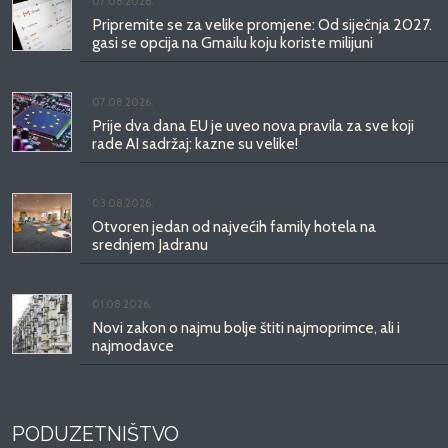
07.08.2026.
Pripremite se za velike promjene: Od siječnja 2027.
gasi se opcija na Gmailu koju koriste milijuni
07.08.2026.
Prije dva dana EU je uveo nova pravila za sve koji
rade AI sadržaj: kazne su velike!
03.08.2026.
Otvoren jedan od najvećih family hotela na
srednjem Jadranu
01.08.2026.
Novi zakon o najmu bolje štiti najmoprimce, ali i
najmodavce
PODUZETNIŠTVO