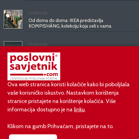
03.08.2026.
Od doma do doma: IKEA predstavlja
KOMPISHÄNG, kolekciju koja seli s vama
03.08.2026.
Kineski BYD predstavio luksuznu limuzinu veću od
Mercedesove S-klase, obećava domet do 1.000
kilometara
Ova web stranica koristi kolačiće kako bi poboljšala
vaše korisničko iskustvo. Nastavkom korištenja
stranice pristajete na korištenje kolačića. Više
informacija dostupno je na
linku
.
©
poslovni-savjetnik.com član je
Klikom na gumb Prihvaćam, pristajete na to.