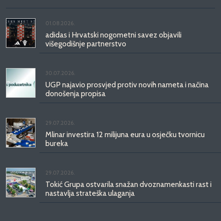
01.08.2026.
adidas i Hrvatski nogometni savez objavili
višegodišnje partnerstvo
30.07.2026.
UGP najavio prosvjed protiv novih nameta i načina
donošenja propisa
29.07.2026.
Mlinar investira 12 milijuna eura u osječku tvornicu
bureka
29.07.2026.
Tokić Grupa ostvarila snažan dvoznamenkasti rast i
nastavlja strateška ulaganja