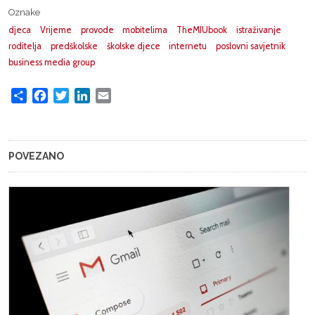
Oznake
djeca
Vrijeme
provode
mobitelima
TheMIUbook
istraživanje
roditelja
predškolske
školske djece
internetu
poslovni savjetnik
business media group
Share
Facebook
Twitter
LinkedIn
Email
POVEZANO