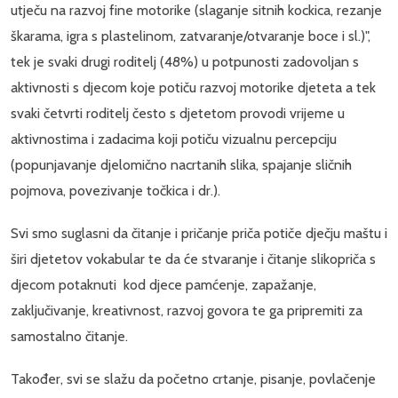
utječu na razvoj fine motorike (slaganje sitnih kockica, rezanje
škarama, igra s plastelinom, zatvaranje/otvaranje boce i sl.)",
tek je svaki drugi roditelj (48%) u potpunosti zadovoljan s
aktivnosti s djecom koje potiču razvoj motorike djeteta a tek
svaki četvrti roditelj često s djetetom provodi vrijeme u
aktivnostima i zadacima koji potiču vizualnu percepciju
(popunjavanje djelomično nacrtanih slika, spajanje sličnih
pojmova, povezivanje točkica i dr.).
Svi smo suglasni da čitanje i pričanje priča potiče dječju maštu i
širi djetetov vokabular te da će stvaranje i čitanje slikopriča s
djecom potaknuti kod djece pamćenje, zapažanje,
zaključivanje, kreativnost, razvoj govora te ga pripremiti za
samostalno čitanje.
Također, svi se slažu da početno crtanje, pisanje, povlačenje