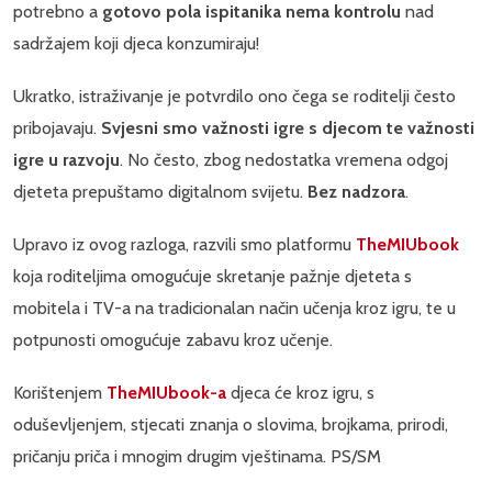
potrebno a
gotovo pola ispitanika nema kontrolu
nad
sadržajem koji djeca konzumiraju!
Ukratko, istraživanje je potvrdilo ono čega se roditelji često
pribojavaju.
Svjesni smo važnosti igre s djecom te važnosti
igre u razvoju
. No često, zbog nedostatka vremena odgoj
djeteta prepuštamo digitalnom svijetu.
Bez nadzora
.
Upravo iz ovog razloga, razvili smo platformu
TheMIUbook
koja roditeljima omogućuje skretanje pažnje djeteta s
mobitela i TV-a na tradicionalan način učenja kroz igru, te u
potpunosti omogućuje zabavu kroz učenje.
Korištenjem
TheMIUbook-a
djeca će kroz igru, s
oduševljenjem, stjecati znanja o slovima, brojkama, prirodi,
pričanju priča i mnogim drugim vještinama. PS/SM