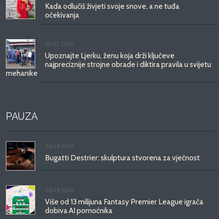
Kada odlučiš živjeti svoje snove, a ne tuđa
očekivanja
20.07.2026.
Upoznajte Ljerku, ženu koja drži ključeve
najpreciznije strojne obrade i diktira pravila u svijetu
mehanike
PAUZA
06.08.2026.
Bugatti Destrier: skulptura stvorena za vječnost
06.08.2026.
Više od 13 milijuna Fantasy Premier League igrača
dobiva AI pomoćnika