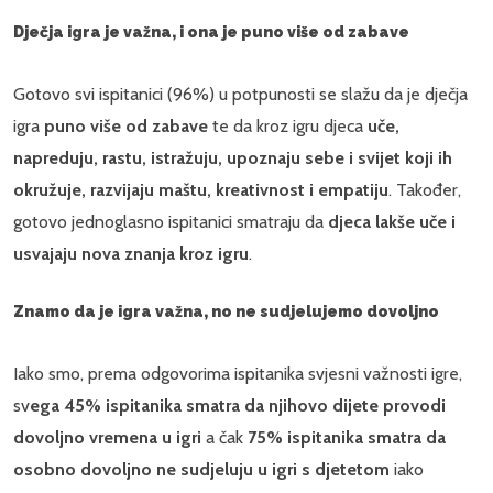
Dječja igra je važna, i ona je puno više od zabave
Gotovo svi ispitanici (96%) u potpunosti se slažu da je dječja
igra
puno više od zabave
te da kroz igru djeca
uče,
napreduju, rastu, istražuju, upoznaju sebe i svijet koji ih
okružuje,
razvijaju maštu, kreativnost i empatiju
. Također,
gotovo jednoglasno ispitanici smatraju da
djeca lakše uče i
usvajaju nova znanja kroz igru
.
Znamo da je igra važna, no ne sudjelujemo dovoljno
Iako smo, prema odgovorima ispitanika svjesni važnosti igre,
sv
ega 45% ispitanika smatra da njihovo dijete provodi
dovoljno vremena u igri
a čak
75% ispitanika smatra da
osobno dovoljno ne sudjeluju u igri s djetetom
iako