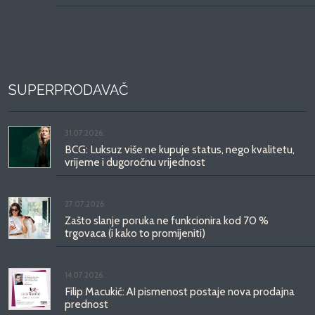
SUPERPRODAVAČ
31.07.2026.
BCG: Luksuz više ne kupuje status, nego kvalitetu,
vrijeme i dugoročnu vrijednost
27.07.2026.
Zašto slanje poruka ne funkcionira kod 70 %
trgovaca (i kako to promijeniti)
14.07.2026.
Filip Macukić: AI pismenost postaje nova prodajna
prednost