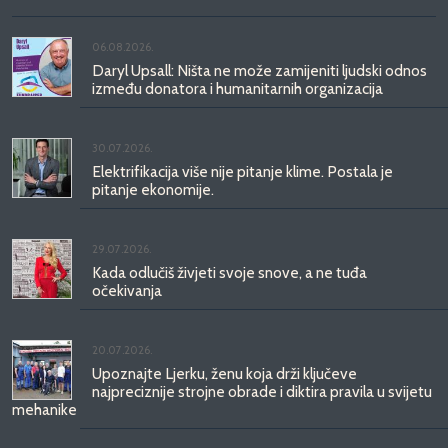
06.08.2026.
Daryl Upsall: Ništa ne može zamijeniti ljudski odnos
između donatora i humanitarnih organizacija
30.07.2026.
Elektrifikacija više nije pitanje klime. Postala je
pitanje ekonomije.
29.07.2026.
Kada odlučiš živjeti svoje snove, a ne tuđa
očekivanja
20.07.2026.
Upoznajte Ljerku, ženu koja drži ključeve
najpreciznije strojne obrade i diktira pravila u svijetu
mehanike