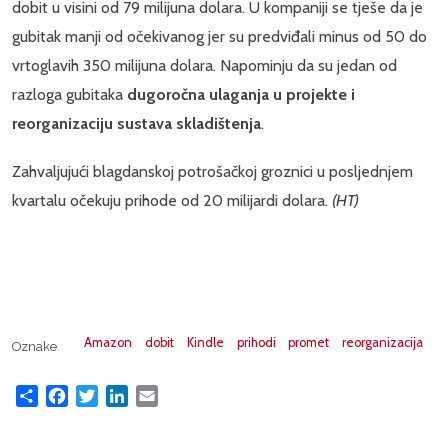
dobit u visini od 79 milijuna dolara. U kompaniji se tješe da je
gubitak manji od očekivanog jer su predviđali minus od 50 do
vrtoglavih 350 milijuna dolara. Napominju da su jedan od
razloga gubitaka
dugoročna ulaganja u projekte i
reorganizaciju sustava skladištenja
.
Zahvaljujući blagdanskoj potrošačkoj groznici u posljednjem
kvartalu očekuju prihode od 20 milijardi dolara.
(HT)
Amazon
dobit
Kindle
prihodi
promet
reorganizacija
Oznake
Share
Facebook
Twitter
LinkedIn
Email