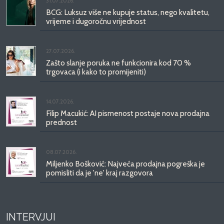
31.07.2026.
BCG: Luksuz više ne kupuje status, nego kvalitetu,
vrijeme i dugoročnu vrijednost
27.07.2026.
Zašto slanje poruka ne funkcionira kod 70 %
trgovaca (i kako to promijeniti)
14.07.2026.
Filip Macukić: AI pismenost postaje nova prodajna
prednost
08.07.2026.
Miljenko Bošković: Najveća prodajna pogreška je
pomisliti da je 'ne' kraj razgovora
INTERVJUI