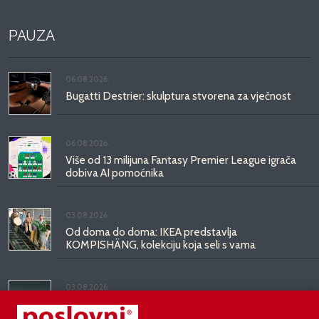
PAUZA
06.08.2026.
Bugatti Destrier: skulptura stvorena za vječnost
06.08.2026.
Više od 13 milijuna Fantasy Premier League igrača
dobiva AI pomoćnika
03.08.2026.
Od doma do doma: IKEA predstavlja
KOMPISHÄNG, kolekciju koja seli s vama
03.08.2026.
Kineski BYD predstavio luksuznu limuzinu veću od
Mercedesove S-klase, obećava domet do 1.000