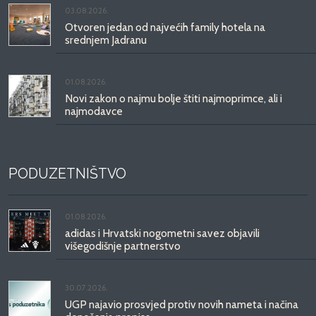
03.08.2026.
Otvoren jedan od najvećih family hotela na
srednjem Jadranu
01.08.2026.
Novi zakon o najmu bolje štiti najmoprimce, ali i
najmodavce
PODUZETNIŠTVO
01.08.2026.
adidas i Hrvatski nogometni savez objavili
višegodišnje partnerstvo
30.07.2026.
UGP najavio prosvjed protiv novih nameta i načina