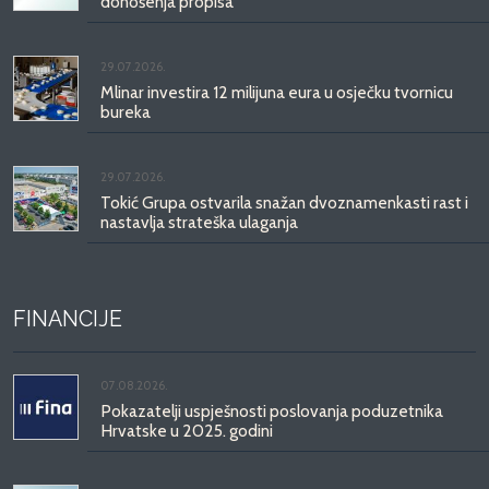
donošenja propisa
29.07.2026.
Mlinar investira 12 milijuna eura u osječku tvornicu
bureka
29.07.2026.
Tokić Grupa ostvarila snažan dvoznamenkasti rast i
nastavlja strateška ulaganja
FINANCIJE
07.08.2026.
Pokazatelji uspješnosti poslovanja poduzetnika
Hrvatske u 2025. godini