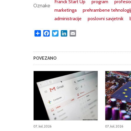
Franck Start Up
program
profesi
Oznake
marketinga
prehrambene tehnologi
administracije
poslovni savjetnik
Share
Facebook
Twitter
LinkedIn
Email
POVEZANO
07, kol, 2026
07, kol, 2026