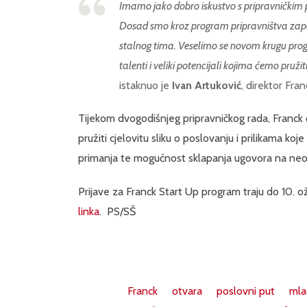
Imamo jako dobro iskustvo s pripravničkim pr
Dosad smo kroz program pripravništva zaposli
stalnog tima. Veselimo se novom krugu progr
talenti i veliki potencijali kojima ćemo pruži
istaknuo je
Ivan Artuković
, direktor Fran
Tijekom dvogodišnjeg pripravničkog rada, Franck 
pružiti cjelovitu sliku o poslovanju i prilikama ko
primanja te mogućnost sklapanja ugovora na neo
Prijave za Franck Start Up program traju do 10. ož
linka
. PS/SŠ
Franck
otvara
poslovni put
mla