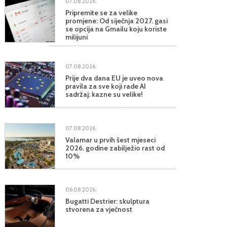
07.08.2026.
Pripremite se za velike
promjene: Od siječnja 2027. gasi
se opcija na Gmailu koju koriste
milijuni
07.08.2026.
Prije dva dana EU je uveo nova
pravila za sve koji rade AI
sadržaj: kazne su velike!
07.08.2026.
Valamar u prvih šest mjeseci
2026. godine zabilježio rast od
10%
06.08.2026.
Bugatti Destrier: skulptura
stvorena za vječnost