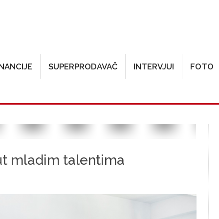
Skoči na glavni sadržaj
INANCIJE
SUPERPRODAVAČ
INTERVJUI
FOTO
ut mladim talentima