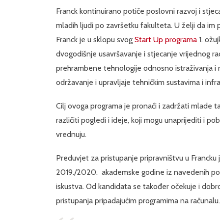
Franck kontinuirano potiče poslovni razvoj i stjec
mladih ljudi po završetku fakulteta. U želji da im 
Franck je u sklopu svog
Start Up programa
1. ožuj
dvogodišnje usavršavanje i stjecanje vrijednog ra
prehrambene tehnologije odnosno istraživanja i 
održavanje i upravljaje tehničkim sustavima i infr
Cilj ovoga programa je pronaći i zadržati mlade ta
različiti pogledi i ideje, koji mogu unaprijediti i 
vrednuju.
Preduvjet za pristupanje pripravništvu u Francku
2019./2020. akademske godine iz navedenih podr
iskustva. Od kandidata se također očekuje i dob
pristupanja pripadajućim programima na računalu.