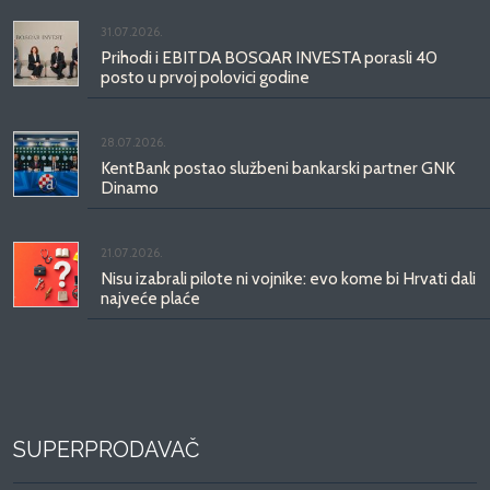
31.07.2026.
Prihodi i EBITDA BOSQAR INVESTA porasli 40
posto u prvoj polovici godine
28.07.2026.
KentBank postao službeni bankarski partner GNK
Dinamo
21.07.2026.
Nisu izabrali pilote ni vojnike: evo kome bi Hrvati dali
najveće plaće
SUPERPRODAVAČ