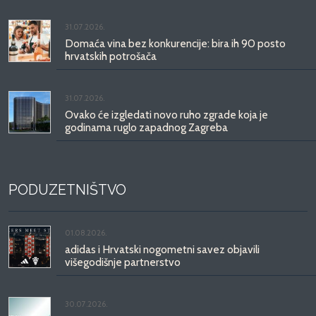
31.07.2026.
Domaća vina bez konkurencije: bira ih 90 posto
hrvatskih potrošača
31.07.2026.
Ovako će izgledati novo ruho zgrade koja je
godinama ruglo zapadnog Zagreba
PODUZETNIŠTVO
01.08.2026.
adidas i Hrvatski nogometni savez objavili
višegodišnje partnerstvo
30.07.2026.