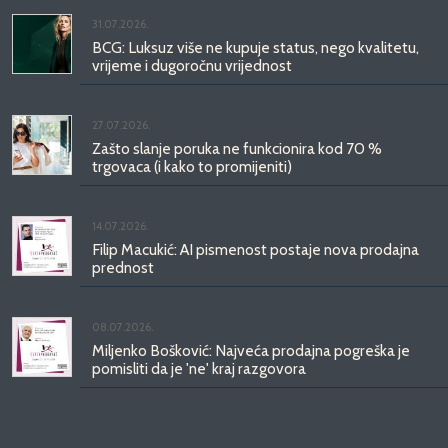
31.07.2026.
BCG: Luksuz više ne kupuje status, nego kvalitetu,
vrijeme i dugoročnu vrijednost
27.07.2026.
Zašto slanje poruka ne funkcionira kod 70 %
trgovaca (i kako to promijeniti)
14.07.2026.
Filip Macukić: AI pismenost postaje nova prodajna
prednost
08.07.2026.
Miljenko Bošković: Najveća prodajna pogreška je
pomisliti da je 'ne' kraj razgovora