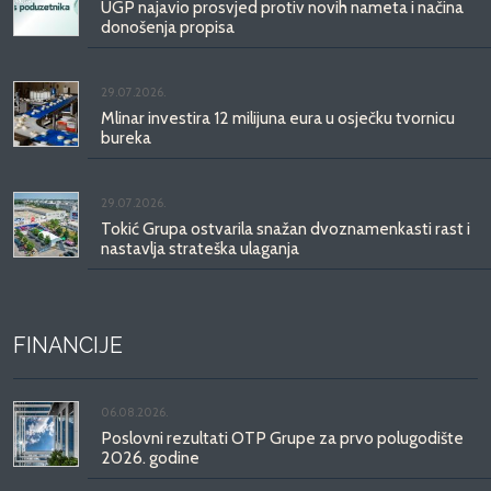
UGP najavio prosvjed protiv novih nameta i načina
donošenja propisa
29.07.2026.
Mlinar investira 12 milijuna eura u osječku tvornicu
bureka
29.07.2026.
Tokić Grupa ostvarila snažan dvoznamenkasti rast i
nastavlja strateška ulaganja
FINANCIJE
06.08.2026.
Poslovni rezultati OTP Grupe za prvo polugodište
2026. godine