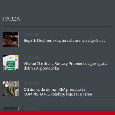
PAUZA
06.08.2026.
Bugatti Destrier: skulptura stvorena za vječnost
06.08.2026.
Više od 13 milijuna Fantasy Premier League igrača
dobiva AI pomoćnika
03.08.2026.
Od doma do doma: IKEA predstavlja
KOMPISHÄNG, kolekciju koja seli s vama
03.08.2026.