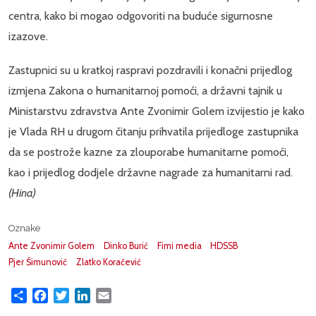
centra, kako bi mogao odgovoriti na buduće sigurnosne
izazove.
Zastupnici su u kratkoj raspravi pozdravili i konačni prijedlog
izmjena Zakona o humanitarnoj pomoći, a državni tajnik u
Ministarstvu zdravstva Ante Zvonimir Golem izvijestio je kako
je Vlada RH u drugom čitanju prihvatila prijedloge zastupnika
da se postrože kazne za zlouporabe humanitarne pomoći,
kao i prijedlog dodjele državne nagrade za humanitarni rad.
(Hina)
Oznake
Ante Zvonimir Golem
Dinko Burić
Fimi media
HDSSB
Pjer Šimunović
Zlatko Koračević
Share
Facebook
Twitter
LinkedIn
Email