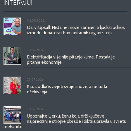
INTERVJUI
06.08.2026.
Daryl Upsall: Ništa ne može zamijeniti ljudski odnos
između donatora i humanitarnih organizacija
30.07.2026.
Elektrifikacija više nije pitanje klime. Postala je
pitanje ekonomije.
29.07.2026.
Kada odlučiš živjeti svoje snove, a ne tuđa
očekivanja
20.07.2026.
Upoznajte Ljerku, ženu koja drži ključeve
najpreciznije strojne obrade i diktira pravila u svijetu
mehanike