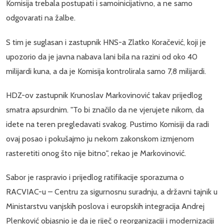
Komisija trebala postupati i samoinicijativno, a ne samo
odgovarati na žalbe.
S tim je suglasan i zastupnik HNS-a Zlatko Koračević, koji je
upozorio da je javna nabava lani bila na razini od oko 40
milijardi kuna, a da je Komisija kontrolirala samo 7,8 milijardi.
HDZ-ov zastupnik Krunoslav Markovinović takav prijedlog
smatra apsurdnim. "To bi značilo da ne vjerujete nikom, da
idete na teren pregledavati svakog. Pustimo Komisiji da radi
ovaj posao i pokušajmo ju nekom zakonskom izmjenom
rasteretiti onog što nije bitno", rekao je Markovinović.
Sabor je raspravio i prijedlog ratifikacije sporazuma o
RACVIAC-u – Centru za sigurnosnu suradnju, a državni tajnik u
Ministarstvu vanjskih poslova i europskih integracija Andrej
Plenković objasnio je da je riječ o reorganizaciji i modernizaciji