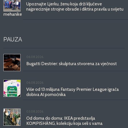
Upoznajte Ljerku, ženu koja drži ključeve
najpreciznije strojne obrade i diktira pravila u svijetu
mehanike
PAUZA
06.08.2026.
Bugatti Destrier: skulptura stvorena za vječnost
06.08.2026.
Više od 13 milijuna Fantasy Premier League igrača
dobiva AI pomoćnika
03.08.2026.
Od doma do doma: IKEA predstavlja
KOMPISHÄNG, kolekciju koja seli s vama