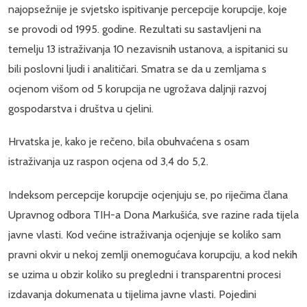
najopsežnije je svjetsko ispitivanje percepcije korupcije, koje
se provodi od 1995. godine. Rezultati su sastavljeni na
temelju 13 istraživanja 10 nezavisnih ustanova, a ispitanici su
bili poslovni ljudi i analitičari. Smatra se da u zemljama s
ocjenom višom od 5 korupcija ne ugrožava daljnji razvoj
gospodarstva i društva u cjelini.
Hrvatska je, kako je rečeno, bila obuhvaćena s osam
istraživanja uz raspon ocjena od 3,4 do 5,2.
Indeksom percepcije korupcije ocjenjuju se, po riječima člana
Upravnog odbora TIH-a Dona Markušića, sve razine rada tijela
javne vlasti. Kod većine istraživanja ocjenjuje se koliko sam
pravni okvir u nekoj zemlji onemogućava korupciju, a kod nekih
se uzima u obzir koliko su pregledni i transparentni procesi
izdavanja dokumenata u tijelima javne vlasti. Pojedini