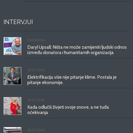
INTERVJUI
06.08.2026.
Daryl Upsall: Ništa ne može zamijeniti ljudski odnos
između donatora i humanitarnih organizacija
30.07.2026.
Elektrifikacija više nije pitanje klime. Postala je
pitanje ekonomije.
29.07.2026.
Kada odlučiš živjeti svoje snove, a ne tuđa
očekivanja
20.07.2026.