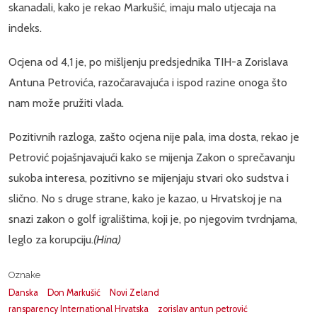
skanadali, kako je rekao Markušić, imaju malo utjecaja na
indeks.
Ocjena od 4,1 je, po mišljenju predsjednika TIH-a Zorislava
Antuna Petrovića, razočaravajuća i ispod razine onoga što
nam može pružiti vlada.
Pozitivnih razloga, zašto ocjena nije pala, ima dosta, rekao je
Petrović pojašnjavajući kako se mijenja Zakon o sprečavanju
sukoba interesa, pozitivno se mijenjaju stvari oko sudstva i
slično. No s druge strane, kako je kazao, u Hrvatskoj je na
snazi zakon o golf igralištima, koji je, po njegovim tvrdnjama,
leglo za korupciju.
(Hina)
Oznake
Danska
Don Markušić
Novi Zeland
ransparency International Hrvatska
zorislav antun petrović