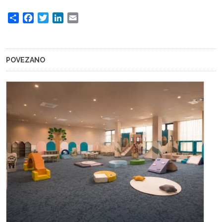
Share
Facebook
Twitter
LinkedIn
Email
POVEZANO