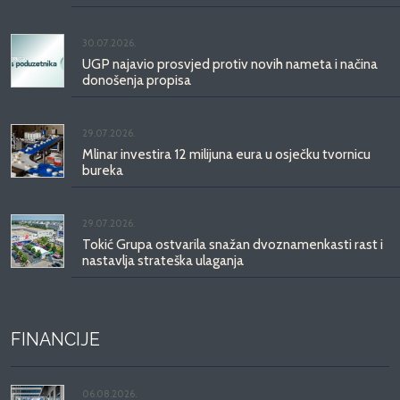
30.07.2026.
UGP najavio prosvjed protiv novih nameta i načina
donošenja propisa
29.07.2026.
Mlinar investira 12 milijuna eura u osječku tvornicu
bureka
29.07.2026.
Tokić Grupa ostvarila snažan dvoznamenkasti rast i
nastavlja strateška ulaganja
FINANCIJE
06.08.2026.