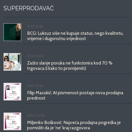
SUPERPRODAVAČ
31.07.2026.
BCG: Luksuz više ne kupuje status, nego kvalitetu,
vrijeme i dugoročnu vrijednost
27.07.2026.
Zašto slanje poruka ne funkcionira kod 70 %
trgovaca (i kako to promijeniti)
14.07.2026.
Filip Macukić: AI pismenost postaje nova prodajna
prednost
08.07.2026.
Miljenko Bošković: Najveća prodajna pogreška je
pomisliti da je 'ne' kraj razgovora