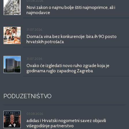
01.08.2026.
Novi zakon o najmu bolje štiti najmoprimce, ali i
najmodavce
31.07.2026.
Domaća vina bez konkurencije: bira ih 90 posto
hrvatskih potrošača
31.07.2026.
Ovako će izgledati novo ruho zgrade koja je
godinama ruglo zapadnog Zagreba
PODUZETNIŠTVO
01.08.2026.
adidas i Hrvatski nogometni savez objavili
višegodišnje partnerstvo