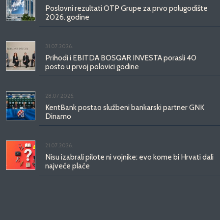
Poslovni rezultati OTP Grupe za prvo polugodište
2026. godine
31.07.2026.
Prihodi i EBITDA BOSQAR INVESTA porasli 40
posto u prvoj polovici godine
28.07.2026.
KentBank postao službeni bankarski partner GNK
Dinamo
21.07.2026.
Nisu izabrali pilote ni vojnike: evo kome bi Hrvati dali
najveće plaće