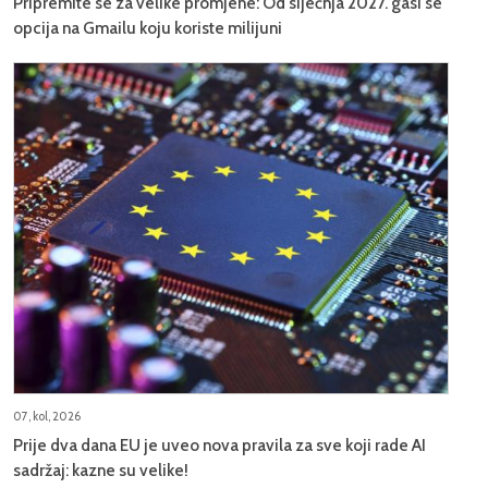
Pripremite se za velike promjene: Od siječnja 2027. gasi se
opcija na Gmailu koju koriste milijuni
07, kol, 2026
Prije dva dana EU je uveo nova pravila za sve koji rade AI
sadržaj: kazne su velike!