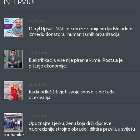
INTERVJUI
06.08.2026.
Daryl Upsall: Ništa ne može zamijeniti ljudski odnos
između donatora i humanitarnih organizacija
30.07.2026.
Elektrifikacija više nije pitanje klime. Postala je
pitanje ekonomije.
29.07.2026.
Kada odlučiš živjeti svoje snove, a ne tuđa
očekivanja
20.07.2026.
Upoznajte Ljerku, ženu koja drži ključeve
najpreciznije strojne obrade i diktira pravila u svijetu
mehanike