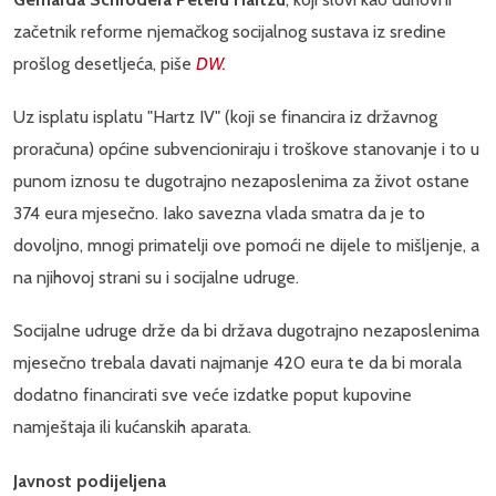
začetnik reforme njemačkog socijalnog sustava iz sredine
prošlog desetljeća, piše
DW.
Uz isplatu isplatu "Hartz IV" (koji se financira iz državnog
proračuna) općine subvencioniraju i troškove stanovanje i to u
punom iznosu te dugotrajno nezaposlenima za život ostane
374 eura mjesečno. Iako savezna vlada smatra da je to
dovoljno, mnogi primatelji ove pomoći ne dijele to mišljenje, a
na njihovoj strani su i socijalne udruge.
Socijalne udruge drže da bi država dugotrajno nezaposlenima
mjesečno trebala davati najmanje 420 eura te da bi morala
dodatno financirati sve veće izdatke poput kupovine
namještaja ili kućanskih aparata.
Javnost podijeljena