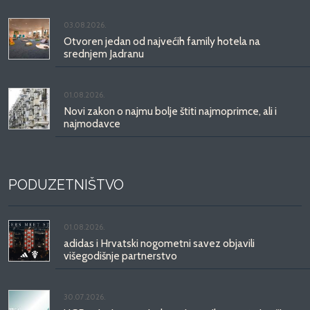
03.08.2026.
Otvoren jedan od najvećih family hotela na
srednjem Jadranu
01.08.2026.
Novi zakon o najmu bolje štiti najmoprimce, ali i
najmodavce
PODUZETNIŠTVO
01.08.2026.
adidas i Hrvatski nogometni savez objavili
višegodišnje partnerstvo
30.07.2026.