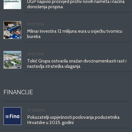
UGP najavio prosvjed protiv novih nameta i načina
donošenja propisa
29.07.2026.
Mlinar investira 12 milijuna eura u osječku tvornicu
bureka
29.07.2026.
Tokić Grupa ostvarila snažan dvoznamenkasti rast i
nastavlja strateška ulaganja
FINANCIJE
07.08.2026.
Pokazatelji uspješnosti poslovanja poduzetnika
Hrvatske u 2025. godini