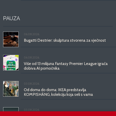
PAUZA
06.08.2026.
Bugatti Destrier: skulptura stvorena za vječnost
06.08.2026.
Više od 13 milijuna Fantasy Premier League igrača
dobiva AI pomoćnika
03.08.2026.
Od doma do doma: IKEA predstavlja
KOMPISHÄNG, kolekciju koja seli s vama
03.08.2026.
Kineski BYD predstavio luksuznu limuzinu veću od