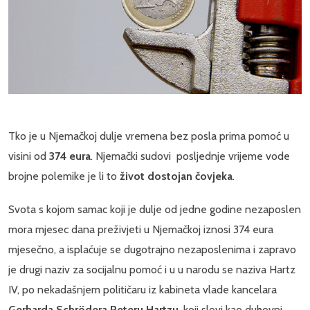
Tko je u Njemačkoj dulje vremena bez posla prima pomoć u
visini od
374 eura
. Njemački sudovi posljednje vrijeme vode
brojne polemike je li to
život dostojan čovjeka
.
Svota s kojom samac koji je dulje od jedne godine nezaposlen
mora mjesec dana preživjeti u Njemačkoj iznosi 374 eura
mjesečno, a isplaćuje se dugotrajno nezaposlenima i zapravo
je drugi naziv za socijalnu pomoć i u u narodu se naziva Hartz
IV, po nekadašnjem političaru iz kabineta vlade kancelara
Gerharda Schrödera Peteru Hartzu
, koji slovi kao duhovni