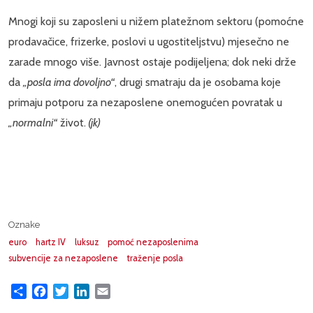
Mnogi koji su zaposleni u nižem platežnom sektoru (pomoćne
prodavačice, frizerke, poslovi u ugostiteljstvu) mjesečno ne
zarade mnogo više. Javnost ostaje podijeljena; dok neki drže
da
„posla ima dovoljno“
, drugi smatraju da je osobama koje
primaju potporu za nezaposlene onemogućen povratak u
„normalni“
život.
(jk)
Oznake
euro
hartz IV
luksuz
pomoć nezaposlenima
subvencije za nezaposlene
traženje posla
Share
Facebook
Twitter
LinkedIn
Email