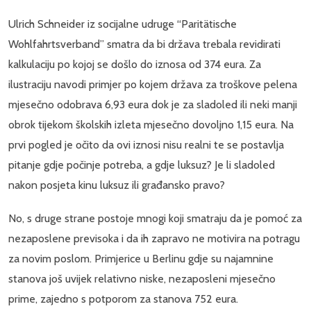
Ulrich Schneider iz socijalne udruge “Paritätische
Wohlfahrtsverband” smatra da bi država trebala revidirati
kalkulaciju po kojoj se došlo do iznosa od 374 eura. Za
ilustraciju navodi primjer po kojem država za troškove pelena
mjesečno odobrava 6,93 eura dok je za sladoled ili neki manji
obrok tijekom školskih izleta mjesečno dovoljno 1,15 eura. Na
prvi pogled je očito da ovi iznosi nisu realni te se postavlja
pitanje gdje počinje potreba, a gdje luksuz? Je li sladoled
nakon posjeta kinu luksuz ili građansko pravo?
No, s druge strane postoje mnogi koji smatraju da je pomoć za
nezaposlene previsoka i da ih zapravo ne motivira na potragu
za novim poslom. Primjerice u Berlinu gdje su najamnine
stanova još uvijek relativno niske, nezaposleni mjesečno
prime, zajedno s potporom za stanova 752 eura.