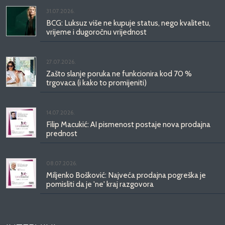
31.07.2026.
BCG: Luksuz više ne kupuje status, nego kvalitetu,
vrijeme i dugoročnu vrijednost
27.07.2026.
Zašto slanje poruka ne funkcionira kod 70 %
trgovaca (i kako to promijeniti)
14.07.2026.
Filip Macukić: AI pismenost postaje nova prodajna
prednost
08.07.2026.
Miljenko Bošković: Najveća prodajna pogreška je
pomisliti da je 'ne' kraj razgovora