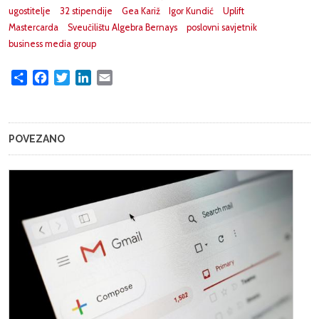
ugostitelje
32 stipendije
Gea Kariž
Igor Kundić
Uplift
Mastercarda
Sveučilištu Algebra Bernays
poslovni savjetnik
business media group
Share
Facebook
Twitter
LinkedIn
Email
POVEZANO