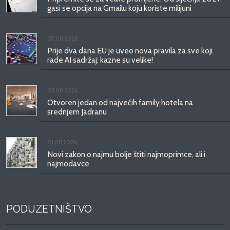
gasi se opcija na Gmailu koju koriste milijuni
07.08.2026.
Prije dva dana EU je uveo nova pravila za sve koji
rade AI sadržaj: kazne su velike!
03.08.2026.
Otvoren jedan od najvećih family hotela na
srednjem Jadranu
01.08.2026.
Novi zakon o najmu bolje štiti najmoprimce, ali i
najmodavce
PODUZETNIŠTVO