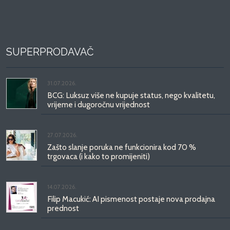
SUPERPRODAVAČ
31.07.2026.
BCG: Luksuz više ne kupuje status, nego kvalitetu,
vrijeme i dugoročnu vrijednost
27.07.2026.
Zašto slanje poruka ne funkcionira kod 70 %
trgovaca (i kako to promijeniti)
14.07.2026.
Filip Macukić: AI pismenost postaje nova prodajna
prednost