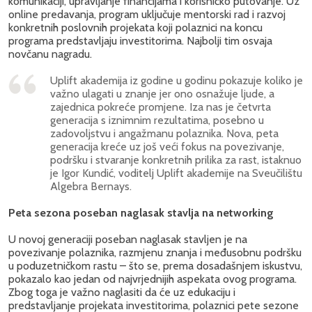
komunikaciji, upravljanje financijama i korisničko putovanje. Uz
online predavanja, program uključuje mentorski rad i razvoj
konkretnih poslovnih projekata koji polaznici na koncu
programa predstavljaju investitorima. Najbolji tim osvaja
novčanu nagradu.
Uplift akademija iz godine u godinu pokazuje koliko je
važno ulagati u znanje jer ono osnažuje ljude, a
zajednica pokreće promjene. Iza nas je četvrta
generacija s iznimnim rezultatima, posebno u
zadovoljstvu i angažmanu polaznika. Nova, peta
generacija kreće uz još veći fokus na povezivanje,
podršku i stvaranje konkretnih prilika za rast, istaknuo
je Igor Kundić, voditelj Uplift akademije na Sveučilištu
Algebra Bernays.
Peta sezona poseban naglasak stavlja na networking
U novoj generaciji poseban naglasak stavljen je na
povezivanje polaznika, razmjenu znanja i međusobnu podršku
u poduzetničkom rastu – što se, prema dosadašnjem iskustvu,
pokazalo kao jedan od najvrjednijih aspekata ovog programa.
Zbog toga je važno naglasiti da će uz edukaciju i
predstavljanje projekata investitorima, polaznici pete sezone