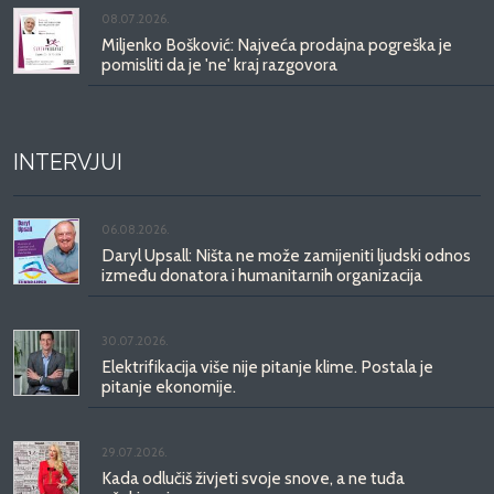
08.07.2026.
Miljenko Bošković: Najveća prodajna pogreška je
pomisliti da je 'ne' kraj razgovora
INTERVJUI
06.08.2026.
Daryl Upsall: Ništa ne može zamijeniti ljudski odnos
između donatora i humanitarnih organizacija
30.07.2026.
Elektrifikacija više nije pitanje klime. Postala je
pitanje ekonomije.
29.07.2026.
Kada odlučiš živjeti svoje snove, a ne tuđa