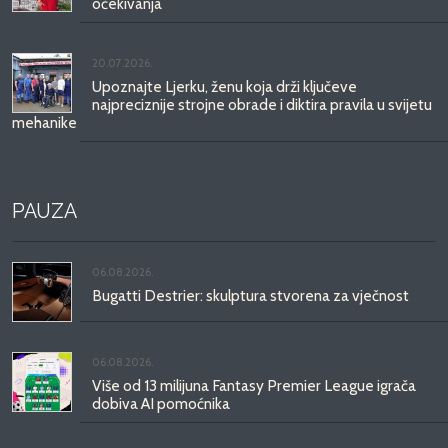
očekivanja
20.07.2026.
Upoznajte Ljerku, ženu koja drži ključeve
najpreciznije strojne obrade i diktira pravila u svijetu
mehanike
PAUZA
06.08.2026.
Bugatti Destrier: skulptura stvorena za vječnost
06.08.2026.
Više od 13 milijuna Fantasy Premier League igrača
dobiva AI pomoćnika