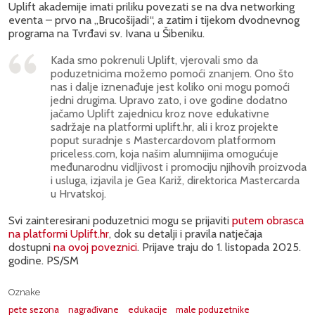
Uplift akademije imati priliku povezati se na dva networking
eventa – prvo na „Brucošijadi“, a zatim i tijekom dvodnevnog
programa na Tvrđavi sv. Ivana u Šibeniku.
Kada smo pokrenuli Uplift, vjerovali smo da
poduzetnicima možemo pomoći znanjem. Ono što
nas i dalje iznenađuje jest koliko oni mogu pomoći
jedni drugima. Upravo zato, i ove godine dodatno
jačamo Uplift zajednicu kroz nove edukativne
sadržaje na platformi uplift.hr, ali i kroz projekte
poput suradnje s Mastercardovom platformom
priceless.com, koja našim alumnijima omogućuje
međunarodnu vidljivost i promociju njihovih proizvoda
i usluga, izjavila je Gea Kariž, direktorica Mastercarda
u Hrvatskoj.
Svi zainteresirani poduzetnici mogu se prijaviti
putem obrasca
na platformi Uplift.hr
, dok su detalji i pravila natječaja
dostupni
na ovoj poveznici
. Prijave traju do 1. listopada 2025.
godine. PS/SM
Oznake
pete sezona
nagrađivane
edukacije
male poduzetnike