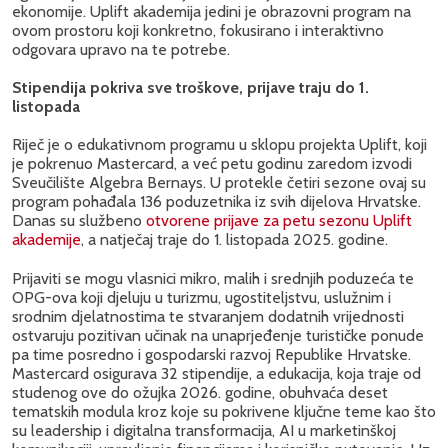
ekonomije. Uplift akademija jedini je obrazovni program na
ovom prostoru koji konkretno, fokusirano i interaktivno
odgovara upravo na te potrebe.
Stipendija pokriva sve troškove, prijave traju do 1.
listopada
Riječ je o edukativnom programu u sklopu projekta Uplift, koji
je pokrenuo Mastercard, a već petu godinu zaredom izvodi
Sveučilište Algebra Bernays. U protekle četiri sezone ovaj su
program pohađala 136 poduzetnika iz svih dijelova Hrvatske.
Danas su službeno
otvorene prijave za petu sezonu Uplift
akademije
, a natječaj traje do 1. listopada 2025. godine.
Prijaviti se mogu vlasnici mikro, malih i srednjih poduzeća te
OPG-ova koji djeluju u turizmu, ugostiteljstvu, uslužnim i
srodnim djelatnostima te stvaranjem dodatnih vrijednosti
ostvaruju pozitivan učinak na unaprjeđenje turističke ponude
pa time posredno i gospodarski razvoj Republike Hrvatske.
Mastercard osigurava 32 stipendije, a edukacija, koja traje od
studenog ove do ožujka 2026. godine, obuhvaća deset
tematskih modula kroz koje su pokrivene ključne teme kao što
su leadership i digitalna transformacija, AI u marketinškoj