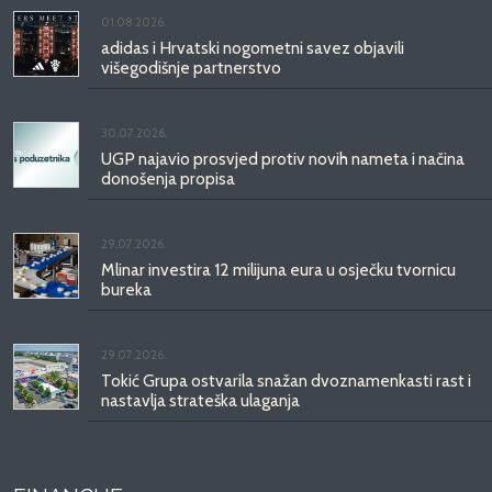
01.08.2026.
adidas i Hrvatski nogometni savez objavili
višegodišnje partnerstvo
30.07.2026.
UGP najavio prosvjed protiv novih nameta i načina
donošenja propisa
29.07.2026.
Mlinar investira 12 milijuna eura u osječku tvornicu
bureka
29.07.2026.
Tokić Grupa ostvarila snažan dvoznamenkasti rast i
nastavlja strateška ulaganja