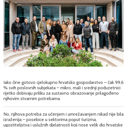
Iako čine gotovo cjelokupno hrvatsko gospodarstvo – čak 99,6
% svih poslovnih subjekata – mikro, mali i srednji poduzetnici
rijetko dobivaju priliku za sustavno obrazovanje prilagođeno
njihovim stvarnim potrebama.
No, njihova potreba za učenjem i umrežavanjem nikad nije bila
izraženija – posebice u sektorima poput turizma,
ugostiteljstva i uslužnih djelatnosti koji nose velik dio hrvatske