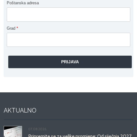
Poštanska adresa
Grad
*
AKTUALNO
07.08.2026.
Pripremite se za velike promjene: Od siječnja 2027.