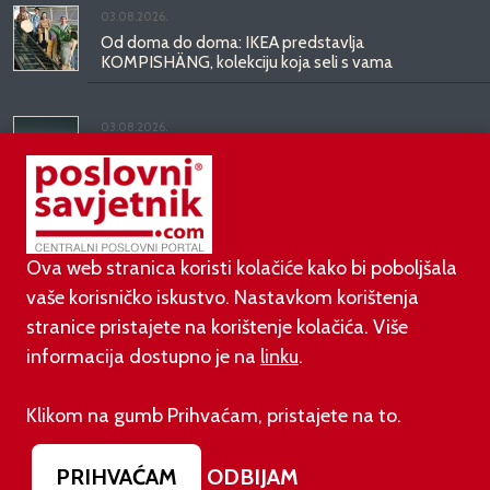
03.08.2026.
Od doma do doma: IKEA predstavlja
KOMPISHÄNG, kolekciju koja seli s vama
03.08.2026.
Kineski BYD predstavio luksuznu limuzinu veću od
Mercedesove S-klase, obećava domet do 1.000
kilometara
Ova web stranica koristi kolačiće kako bi poboljšala
vaše korisničko iskustvo. Nastavkom korištenja
stranice pristajete na korištenje kolačića. Više
informacija dostupno je na
linku
.
©
poslovni-savjetnik.com član je
Klikom na gumb Prihvaćam, pristajete na to.
Footer menu
O nama
Impressum
Uvjeti korištenja
PRIHVAĆAM
ODBIJAM