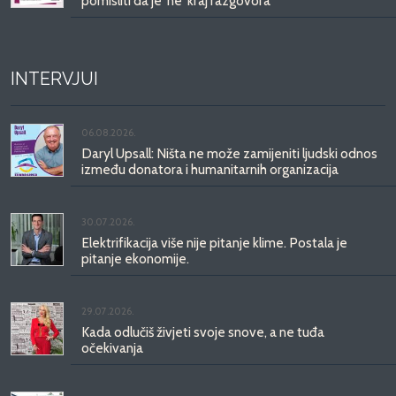
pomisliti da je 'ne' kraj razgovora
INTERVJUI
06.08.2026.
Daryl Upsall: Ništa ne može zamijeniti ljudski odnos
između donatora i humanitarnih organizacija
30.07.2026.
Elektrifikacija više nije pitanje klime. Postala je
pitanje ekonomije.
29.07.2026.
Kada odlučiš živjeti svoje snove, a ne tuđa
očekivanja