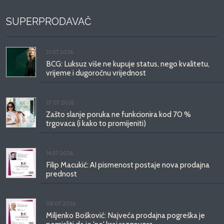
SUPERPRODAVAČ
31.07.2026.
BCG: Luksuz više ne kupuje status, nego kvalitetu,
vrijeme i dugoročnu vrijednost
27.07.2026.
Zašto slanje poruka ne funkcionira kod 70 %
trgovaca (i kako to promijeniti)
14.07.2026.
Filip Macukić: AI pismenost postaje nova prodajna
prednost
08.07.2026.
Miljenko Bošković: Najveća prodajna pogreška je