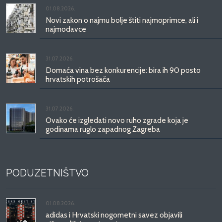
01.08.2026.
Novi zakon o najmu bolje štiti najmoprimce, ali i
najmodavce
31.07.2026.
Domaća vina bez konkurencije: bira ih 90 posto
hrvatskih potrošača
31.07.2026.
Ovako će izgledati novo ruho zgrade koja je
godinama ruglo zapadnog Zagreba
PODUZETNIŠTVO
01.08.2026.
adidas i Hrvatski nogometni savez objavili