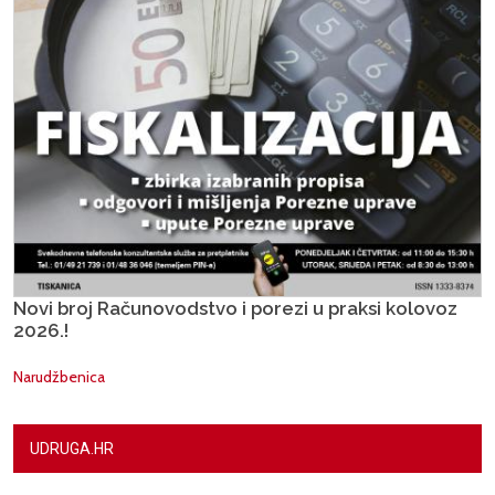
Novi broj Računovodstvo i porezi u praksi kolovoz
2026.!
Narudžbenica
UDRUGA.HR