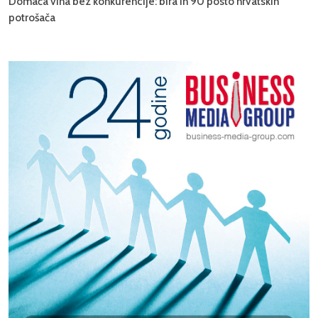
Domaća vina bez konkurencije: bira ih 90 posto hrvatskih
potrošača