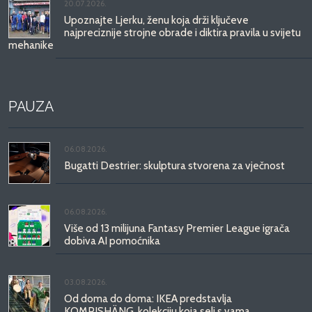
20.07.2026.
Upoznajte Ljerku, ženu koja drži ključeve
najpreciznije strojne obrade i diktira pravila u svijetu
mehanike
PAUZA
06.08.2026.
Bugatti Destrier: skulptura stvorena za vječnost
06.08.2026.
Više od 13 milijuna Fantasy Premier League igrača
dobiva AI pomoćnika
03.08.2026.
Od doma do doma: IKEA predstavlja
KOMPISHÄNG, kolekciju koja seli s vama