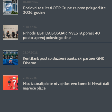
06.08.2026.
Poslovni rezultati OTP Grupe za prvo polugodište
2026. godine
31.07.2026.
Prihodi i EBITDA BOSQAR INVESTA porasli 40
posto u prvoj polovici godine
28.07.2026.
KentBank postao službeni bankarski partner GNK
Dinamo
21.07.2026.
Nisu izabrali pilote ni vojnike: evo kome bi Hrvati dali
najveće plaće