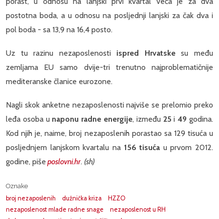
porast, u odnosu na lanjski prvi kvartal veća je za dva
postotna boda, a u odnosu na posljednji lanjski za čak dva i
pol boda - sa 13,9 na 16,4 posto.
Uz tu razinu nezaposlenosti
ispred Hrvatske
su među
zemljama EU samo dvije-tri trenutno najproblematičnije
mediteranske članice eurozone.
Nagli skok anketne nezaposlenosti najviše se prelomio preko
leđa osoba u
naponu radne energije
, između
25
i
49
godina.
Kod njih je, naime, broj nezaposlenih porastao sa 129 tisuća u
posljednjem lanjskom kvartalu na
156 tisuća
u prvom 2012.
godine, piše
poslovni.hr
.
(sh)
Oznake
broj nezaposlenih
dužnička kriza
HZZO
nezaposlenost mlade radne snage
nezaposlenost u RH