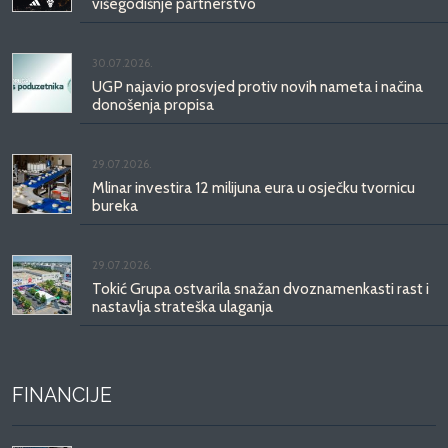
višegodišnje partnerstvo
30.07.2026.
UGP najavio prosvjed protiv novih nameta i načina
donošenja propisa
29.07.2026.
Mlinar investira 12 milijuna eura u osječku tvornicu
bureka
29.07.2026.
Tokić Grupa ostvarila snažan dvoznamenkasti rast i
nastavlja strateška ulaganja
FINANCIJE