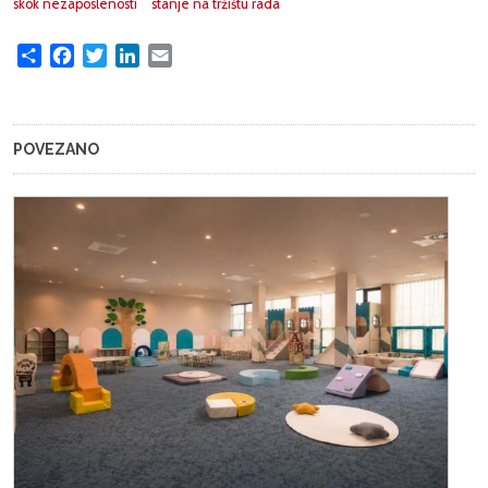
skok nezaposlenosti
stanje na tržištu rada
Share
Facebook
Twitter
LinkedIn
Email
POVEZANO