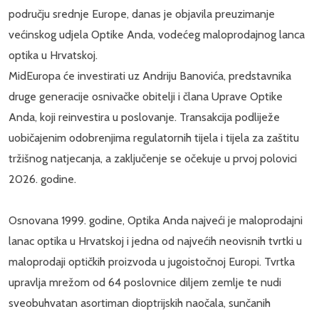
području srednje Europe, danas je objavila preuzimanje
većinskog udjela Optike Anda, vodećeg maloprodajnog lanca
optika u Hrvatskoj.
MidEuropa će investirati uz Andriju Banovića, predstavnika
druge generacije osnivačke obitelji i člana Uprave Optike
Anda, koji reinvestira u poslovanje. Transakcija podliježe
uobičajenim odobrenjima regulatornih tijela i tijela za zaštitu
tržišnog natjecanja, a zaključenje se očekuje u prvoj polovici
2026. godine.
Osnovana 1999. godine, Optika Anda najveći je maloprodajni
lanac optika u Hrvatskoj i jedna od najvećih neovisnih tvrtki u
maloprodaji optičkih proizvoda u jugoistočnoj Europi. Tvrtka
upravlja mrežom od 64 poslovnice diljem zemlje te nudi
sveobuhvatan asortiman dioptrijskih naočala, sunčanih