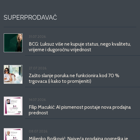
SUPERPRODAVAČ
31.07.2026.
BCG: Luksuz više ne kupuje status, nego kvalitetu,
vrijeme i dugoročnu vrijednost
27.07.2026.
Zašto slanje poruka ne funkcionira kod 70 %
trgovaca (i kako to promijeniti)
14.07.2026.
Filip Macukić: AI pismenost postaje nova prodajna
prednost
08.07.2026.
Miljenko Bošković: Najveća prodajna pogreška je