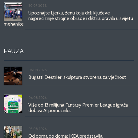
20.07.2026.
Upoznajte Ljerku, ženu koja drži ključeve
najpreciznije strojne obrade i diktira pravila u svijetu
mehanike
PAUZA
06.08.2026.
Bugatti Destrier: skulptura stvorena za vječnost
06.08.2026.
Više od 13 milijuna Fantasy Premier League igrača
dobiva AI pomoćnika
03.08.2026.
Od doma do doma: IKEA predstavlja