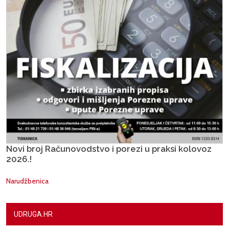
Novi broj Računovodstvo i porezi u praksi kolovoz
2026.!
Narudžbenica
UDRUGA.HR