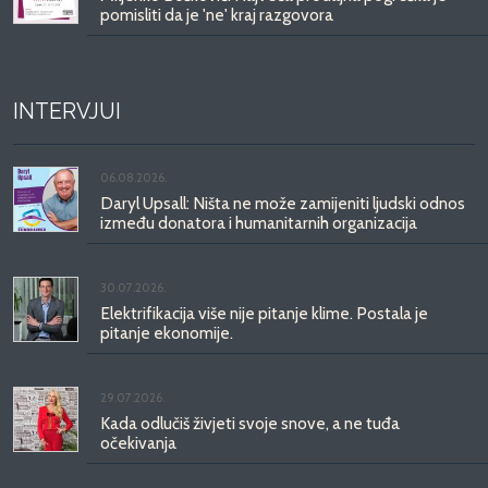
pomisliti da je 'ne' kraj razgovora
INTERVJUI
06.08.2026.
Daryl Upsall: Ništa ne može zamijeniti ljudski odnos
između donatora i humanitarnih organizacija
30.07.2026.
Elektrifikacija više nije pitanje klime. Postala je
pitanje ekonomije.
29.07.2026.
Kada odlučiš živjeti svoje snove, a ne tuđa
očekivanja