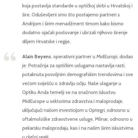
koja postavlja standarde u optičkoj skrbi u Hrvatskoj i
šire. Oduševljeni smo što postajemo partneri s
Andrijom i širim menadžment timom kako bismo
dodatno ojačali poslovanje i ubrzali njihovo širenje
diljem Hrvatske i regije.
Alain Beyens
, operativni partner u MidEuropi, dodao
je: Potražnja za optičkim uslugama nastavlja rasti,
potaknuta povoljnim demografskim trendovima i sve
većom sviješću o zdravlju očiju. Naše ulaganje u
Optiku Anda temelji se na snažnom iskustvu
MidEurope u sektorima zdravstva i maloprodaje,
uključujući našom investicijom u Optegri, odnosno u
oftalmološke zdravstvene usluge, Mlinar, odnosno u
pekarsku maloprodaju, kao i na našim širim iskustvima
u cijeloj regiji.