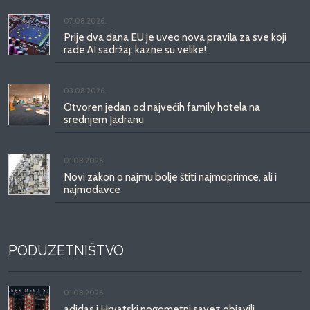
07.08.2026.
Prije dva dana EU je uveo nova pravila za sve koji
rade AI sadržaj: kazne su velike!
03.08.2026.
Otvoren jedan od najvećih family hotela na
srednjem Jadranu
01.08.2026.
Novi zakon o najmu bolje štiti najmoprimce, ali i
najmodavce
PODUZETNIŠTVO
01.08.2026.
adidas i Hrvatski nogometni savez objavili