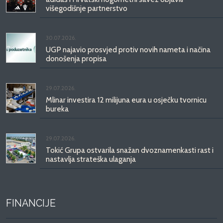
višegodišnje partnerstvo
30.07.2026.
UGP najavio prosvjed protiv novih nameta i načina
donošenja propisa
29.07.2026.
Mlinar investira 12 milijuna eura u osječku tvornicu
bureka
29.07.2026.
Tokić Grupa ostvarila snažan dvoznamenkasti rast i
nastavlja strateška ulaganja
FINANCIJE