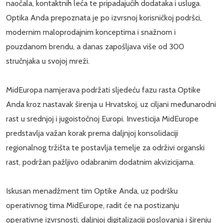
naočala, kontaktnih leća te pripadajućih dodataka i usluga.
Optika Anda prepoznata je po izvrsnoj korisničkoj podršci,
modernim maloprodajnim konceptima i snažnom i
pouzdanom brendu, a danas zapošljava više od 300
stručnjaka u svojoj mreži.
MidEuropa namjerava podržati sljedeću fazu rasta Optike
Anda kroz nastavak širenja u Hrvatskoj, uz ciljani međunarodni
rast u srednjoj i jugoistočnoj Europi. Investicija MidEurope
predstavlja važan korak prema daljnjoj konsolidaciji
regionalnog tržišta te postavlja temelje za održivi organski
rast, podržan pažljivo odabranim dodatnim akvizicijama.
Iskusan menadžment tim Optike Anda, uz podršku
operativnog tima MidEurope, radit će na postizanju
operativne izvrsnosti, daljnjoj digitalizaciji poslovanja i širenju