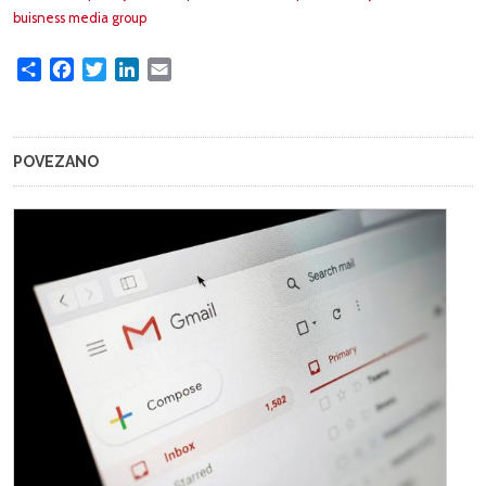
buisness media group
Share
Facebook
Twitter
LinkedIn
Email
POVEZANO