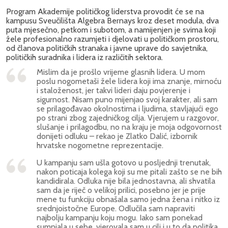
Program Akademije političkog liderstva provodit će se na
kampusu Sveučilišta Algebra Bernays kroz deset modula, dva
puta mjesečno, petkom i subotom, a namijenjen je svima koji
žele profesionalno razumjeti i djelovati u političkom prostoru,
od članova političkih stranaka i javne uprave do savjetnika,
političkih suradnika i lidera iz različitih sektora.
Mislim da je prošlo vrijeme glasnih lidera. U mom
poslu nogometaši žele lidera koji ima znanje, mirnoću
i staloženost, jer takvi lideri daju povjerenje i
sigurnost. Nisam puno mijenjao svoj karakter, ali sam
se prilagođavao okolnostima i ljudima, stavljajući ego
po strani zbog zajedničkog cilja. Vjerujem u razgovor,
slušanje i prilagodbu, no na kraju je moja odgovornost
donijeti odluku – rekao je Zlatko Dalić, izbornik
hrvatske nogometne reprezentacije.
U kampanju sam ušla gotovo u posljednji trenutak,
nakon poticaja kolega koji su me pitali zašto se ne bih
kandidirala. Odluka nije bila jednostavna, ali shvatila
sam da je riječ o velikoj prilici, posebno jer je prije
mene tu funkciju obnašala samo jedna žena i nitko iz
srednjoistočne Europe. Odlučila sam napraviti
najbolju kampanju koju mogu. Iako sam ponekad
sumnjala u sebe, vjerovala sam u cilj i u to da politika