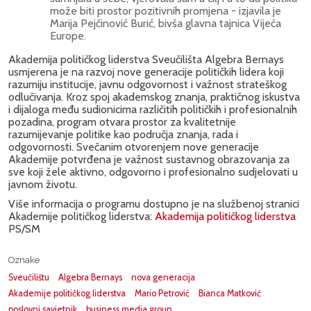
može biti prostor pozitivnih promjena - izjavila je
Marija Pejčinović Burić, bivša glavna tajnica Vijeća
Europe.
Akademija političkog liderstva Sveučilišta Algebra Bernays
usmjerena je na razvoj nove generacije političkih lidera koji
razumiju institucije, javnu odgovornost i važnost strateškog
odlučivanja. Kroz spoj akademskog znanja, praktičnog iskustva
i dijaloga među sudionicima različitih političkih i profesionalnih
pozadina, program otvara prostor za kvalitetnije
razumijevanje politike kao područja znanja, rada i
odgovornosti. Svečanim otvorenjem nove generacije
Akademije potvrđena je važnost sustavnog obrazovanja za
sve koji žele aktivno, odgovorno i profesionalno sudjelovati u
javnom životu.
Više informacija o programu dostupno je na službenoj stranici
Akademije političkog liderstva:
Akademija političkog liderstva
PS/SM
Oznake
Sveučilištu
Algebra Bernays
nova generacija
Akademije političkog liderstva
Mario Petrović
Bianca Matković
poslovni savjetnik
business media group