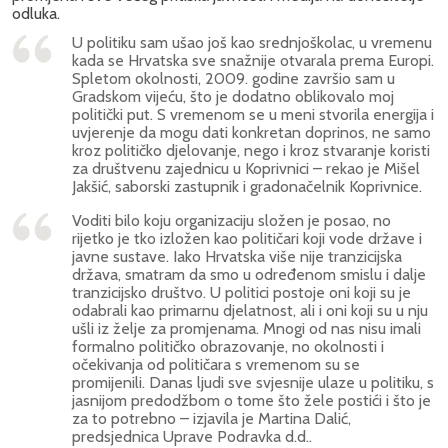
odluka.
U politiku sam ušao još kao srednjoškolac, u vremenu
kada se Hrvatska sve snažnije otvarala prema Europi.
Spletom okolnosti, 2009. godine završio sam u
Gradskom vijeću, što je dodatno oblikovalo moj
politički put. S vremenom se u meni stvorila energija i
uvjerenje da mogu dati konkretan doprinos, ne samo
kroz političko djelovanje, nego i kroz stvaranje koristi
za društvenu zajednicu u Koprivnici – rekao je Mišel
Jakšić, saborski zastupnik i gradonačelnik Koprivnice.
Voditi bilo koju organizaciju složen je posao, no
rijetko je tko izložen kao političari koji vode države i
javne sustave. Iako Hrvatska više nije tranzicijska
država, smatram da smo u određenom smislu i dalje
tranzicijsko društvo. U politici postoje oni koji su je
odabrali kao primarnu djelatnost, ali i oni koji su u nju
ušli iz želje za promjenama. Mnogi od nas nisu imali
formalno političko obrazovanje, no okolnosti i
očekivanja od političara s vremenom su se
promijenili. Danas ljudi sve svjesnije ulaze u politiku, s
jasnijom predodžbom o tome što žele postići i što je
za to potrebno – izjavila je Martina Dalić,
predsjednica Uprave Podravka d.d..