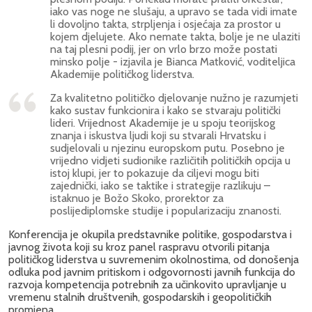
iako vas noge ne slušaju, a upravo se tada vidi imate
li dovoljno takta, strpljenja i osjećaja za prostor u
kojem djelujete. Ako nemate takta, bolje je ne ulaziti
na taj plesni podij, jer on vrlo brzo može postati
minsko polje - izjavila je Bianca Matković, voditeljica
Akademije političkog liderstva.
Za kvalitetno političko djelovanje nužno je razumjeti
kako sustav funkcionira i kako se stvaraju politički
lideri. Vrijednost Akademije je u spoju teorijskog
znanja i iskustva ljudi koji su stvarali Hrvatsku i
sudjelovali u njezinu europskom putu. Posebno je
vrijedno vidjeti sudionike različitih političkih opcija u
istoj klupi, jer to pokazuje da ciljevi mogu biti
zajednički, iako se taktike i strategije razlikuju –
istaknuo je Božo Skoko, prorektor za
poslijediplomske studije i popularizaciju znanosti.
Konferencija je okupila predstavnike politike, gospodarstva i
javnog života koji su kroz panel raspravu otvorili pitanja
političkog liderstva u suvremenim okolnostima, od donošenja
odluka pod javnim pritiskom i odgovornosti javnih funkcija do
razvoja kompetencija potrebnih za učinkovito upravljanje u
vremenu stalnih društvenih, gospodarskih i geopolitičkih
promjena.