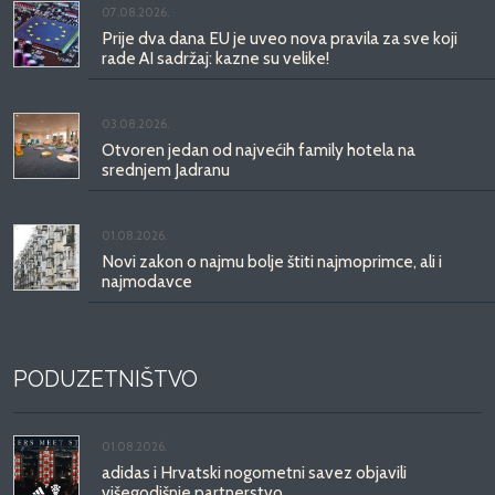
07.08.2026.
Prije dva dana EU je uveo nova pravila za sve koji
rade AI sadržaj: kazne su velike!
03.08.2026.
Otvoren jedan od najvećih family hotela na
srednjem Jadranu
01.08.2026.
Novi zakon o najmu bolje štiti najmoprimce, ali i
najmodavce
PODUZETNIŠTVO
01.08.2026.
adidas i Hrvatski nogometni savez objavili
višegodišnje partnerstvo