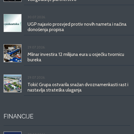
30.07.2026.
UGP najavio prosvjed protiv novih nameta i načina
donošenja propisa
29.07.2026.
Mlinar investira 12 milijuna eura u osječku tvornicu
bureka
29.07.2026.
Tokić Grupa ostvarila snažan dvoznamenkasti rast i
nastavlja strateška ulaganja
FINANCIJE