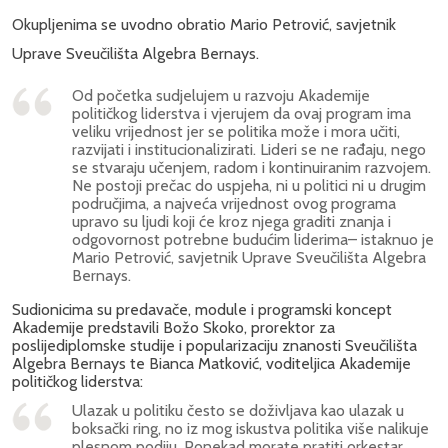
Okupljenima se uvodno obratio Mario Petrović, savjetnik
Uprave Sveučilišta Algebra Bernays.
Od početka sudjelujem u razvoju Akademije
političkog liderstva i vjerujem da ovaj program ima
veliku vrijednost jer se politika može i mora učiti,
razvijati i institucionalizirati. Lideri se ne rađaju, nego
se stvaraju učenjem, radom i kontinuiranim razvojem.
Ne postoji prečac do uspjeha, ni u politici ni u drugim
područjima, a najveća vrijednost ovog programa
upravo su ljudi koji će kroz njega graditi znanja i
odgovornost potrebne budućim liderima– istaknuo je
Mario Petrović, savjetnik Uprave Sveučilišta Algebra
Bernays.
Sudionicima su predavače, module i programski koncept
Akademije predstavili Božo Skoko, prorektor za
poslijediplomske studije i popularizaciju znanosti Sveučilišta
Algebra Bernays te Bianca Matković, voditeljica Akademije
političkog liderstva:
Ulazak u politiku često se doživljava kao ulazak u
boksački ring, no iz mog iskustva politika više nalikuje
plesnom podiju. Ponekad morate pratiti orkestar,