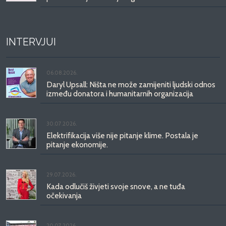
INTERVJUI
06.08.2026.
Daryl Upsall: Ništa ne može zamijeniti ljudski odnos
između donatora i humanitarnih organizacija
30.07.2026.
Elektrifikacija više nije pitanje klime. Postala je
pitanje ekonomije.
29.07.2026.
Kada odlučiš živjeti svoje snove, a ne tuđa
očekivanja
20.07.2026.