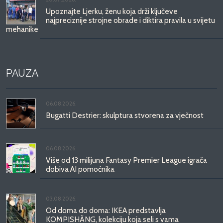
Upoznajte Ljerku, ženu koja drži ključeve
najpreciznije strojne obrade i diktira pravila u svijetu
mehanike
PAUZA
06.08.2026.
Bugatti Destrier: skulptura stvorena za vječnost
06.08.2026.
Više od 13 milijuna Fantasy Premier League igrača
dobiva AI pomoćnika
03.08.2026.
Od doma do doma: IKEA predstavlja
KOMPISHÄNG, kolekciju koja seli s vama