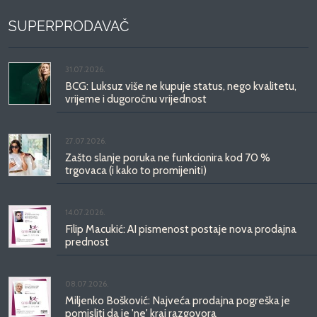
SUPERPRODAVAČ
31.07.2026.
BCG: Luksuz više ne kupuje status, nego kvalitetu,
vrijeme i dugoročnu vrijednost
27.07.2026.
Zašto slanje poruka ne funkcionira kod 70 %
trgovaca (i kako to promijeniti)
14.07.2026.
Filip Macukić: AI pismenost postaje nova prodajna
prednost
08.07.2026.
Miljenko Bošković: Najveća prodajna pogreška je
pomisliti da je 'ne' kraj razgovora