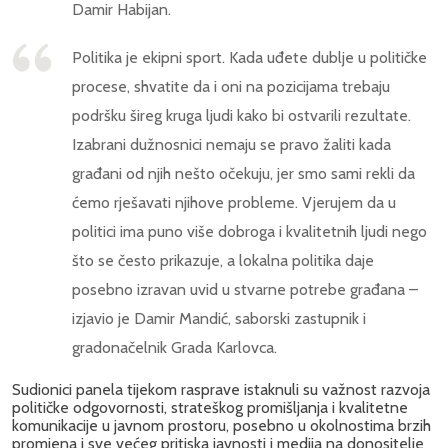
Damir Habijan.
Politika je ekipni sport. Kada uđete dublje u političke
procese, shvatite da i oni na pozicijama trebaju
podršku šireg kruga ljudi kako bi ostvarili rezultate.
Izabrani dužnosnici nemaju se pravo žaliti kada
građani od njih nešto očekuju, jer smo sami rekli da
ćemo rješavati njihove probleme. Vjerujem da u
politici ima puno više dobroga i kvalitetnih ljudi nego
što se često prikazuje, a lokalna politika daje
posebno izravan uvid u stvarne potrebe građana –
izjavio je Damir Mandić, saborski zastupnik i
gradonačelnik Grada Karlovca.
Sudionici panela tijekom rasprave istaknuli su važnost razvoja
političke odgovornosti, strateškog promišljanja i kvalitetne
komunikacije u javnom prostoru, posebno u okolnostima brzih
promjena i sve većeg pritiska javnosti i medija na donositelje