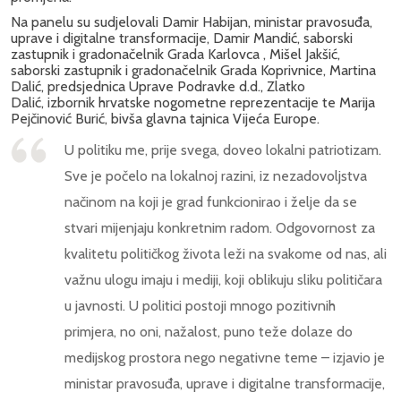
Na panelu su sudjelovali Damir Habijan, ministar pravosuđa,
uprave i digitalne transformacije, Damir Mandić, saborski
zastupnik i gradonačelnik Grada Karlovca , Mišel Jakšić,
saborski zastupnik i gradonačelnik Grada Koprivnice, Martina
Dalić, predsjednica Uprave Podravke d.d., Zlatko
Dalić, izbornik hrvatske nogometne reprezentacije te Marija
Pejčinović Burić, bivša glavna tajnica Vijeća Europe.
U politiku me, prije svega, doveo lokalni patriotizam.
Sve je počelo na lokalnoj razini, iz nezadovoljstva
načinom na koji je grad funkcionirao i želje da se
stvari mijenjaju konkretnim radom. Odgovornost za
kvalitetu političkog života leži na svakome od nas, ali
važnu ulogu imaju i mediji, koji oblikuju sliku političara
u javnosti. U politici postoji mnogo pozitivnih
primjera, no oni, nažalost, puno teže dolaze do
medijskog prostora nego negativne teme – izjavio je
ministar pravosuđa, uprave i digitalne transformacije,