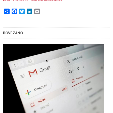
Share
Facebook
Twitter
LinkedIn
Email
POVEZANO